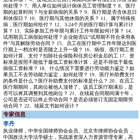
何处理？ 7、用人单位如何设计病休员工管理制度？ 8、医疗
期的起算时间？与全薪病假的关系？ 9、医疗期是否含休息日
和休假日？ 10、医疗期与其他休假的关系？ 11、属于特殊疾
病，医疗期如何给付？ 12、3-24个月的医疗期计算与累计计
算？ 13、实际参加工作年限与累计工作年限如何计算？ 14、
试用期员工病假如何处理？企业能否以“试用期不符合录用条
件”与其解除劳动合同？ 15、员工在医疗期中工作年限达到医
疗期上一档次时是否随之上升一级？ 16、病假、医疗期工资
如何计算、支付？扣除社会保险和住房公积金后的工 17、资
标准是按照不能低于最低工资标准计算，还是不得低于最低
病假工资标准？ 18、什么情况下需要进行劳动能力鉴定？如
果员工不去劳动能力鉴定，如何处理？ 19、医疗补助费支付
的条件是什么？医疗补助费支付的标准是什么？ 20、在员工
医疗期期间，其岗位被他人顶替了。该员工医疗期满后，是
否可以将其调整到其他岗位？ 21、在续延合同期间满十年，
公司是否还可以终止劳动合同？是否必须签订无固定期限劳
动合同？ 22、续延文书如何设计？
专家信息
李丹
执业律师，中华全国律师协会会员、北京市律师协会会员 ，
中国政法大学法学硕士，实战派资深人力资源管理专家，高