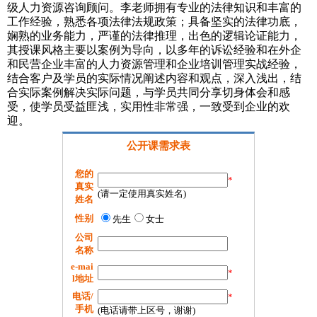
级人力资源咨询顾问。李老师拥有专业的法律知识和丰富的
工作经验，熟悉各项法律法规政策；具备坚实的法律功底，
娴熟的业务能力，严谨的法律推理，出色的逻辑论证能力，
其授课风格主要以案例为导向，以多年的诉讼经验和在外企
和民营企业丰富的人力资源管理和企业培训管理实战经验，
结合客户及学员的实际情况阐述内容和观点，深入浅出，结
合实际案例解决实际问题，与学员共同分享切身体会和感
受，使学员受益匪浅，实用性非常强，一致受到企业的欢
迎。
公开课需求表
您的
*
真实
(请一定使用真实姓名)
姓名
性别
先生
女士
公司
名称
e-mai
*
l地址
电话/
*
手机
(电话请带上区号，谢谢)