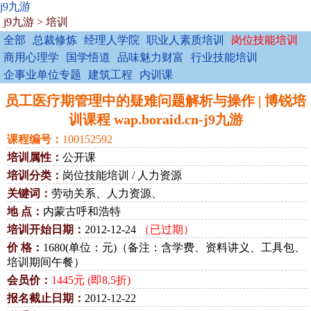
j9九游
j9九游
>
培训
全部
总裁修炼
经理人学院
职业人素质培训
岗位技能培训
商用心理学
国学悟道
品味魅力财富
行业技能培训
企事业单位专题
建筑工程
内训课
员工医疗期管理中的疑难问题解析与操作 | 博锐培
训课程 wap.boraid.cn-j9九游
课程编号：
100152592
培训属性：
公开课
培训分类：
岗位技能培训 / 人力资源
关键词：
劳动关系、人力资源、
地 点：
内蒙古呼和浩特
培训开始日期：
2012-12-24
（已过期）
价 格：
1680(单位：元)（备注：含学费、资料讲义、工具包、
培训期间午餐）
会员价：
1445元 (即8.5折)
报名截止日期：
2012-12-22