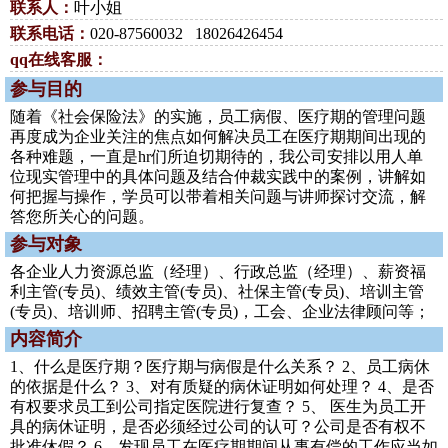
联系人：
叶小姐
联系电话：
020-87560032 18026426454
qq在线客服：
参与目的
随着《社会保险法》的实施，员工病假、医疗期的管理问题
再度成为企业关注的焦点如何解决员工在医疗期期间出现的
各种难题，一直是hr们所迫切期待的，我公司安排以用人单
位现实管理中的具体问题及结合仲裁实践中的案例，讲解如
何把握与操作，学员可以带着相关问题与讲师探讨交流，解
答您所关心的问题。
参与对象
各企业人力资源总监（经理）、行政总监（经理）、薪资福
利主管(专员)、绩效主管(专员)、社保主管(专员)、培训主管
(专员)、培训师、招聘主管(专员)，工会、企业法律顾问等；
内容简介
1、什么是医疗期？医疗期与病假是什么关系？ 2、员工病休
的依据是什么？ 3、对有质疑的病休证明如何处理？ 4、是否
有权要求员工到公司指定医院进行复查？ 5、 医生为员工开
具的病休证明，是否必须经过公司的认可？公司是否有权不
批准休假？ 6、发现员工在医疗期期间从事有偿的工作应当如