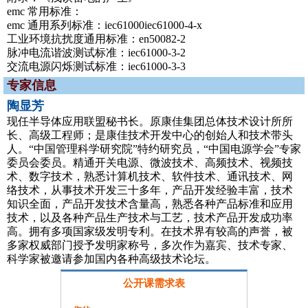
emc 常用标准：
emc 通用系列标准：iec61000iec61000-4-x
工业环境抗扰度通用标准：en50082-2
脉冲电流谐波测试标准：iec61000-3-2
交流电源闪烁测试标准：iec61000-3-3
专家信息
陶显芳
现任半导体应用联盟秘书长。原康佳集团总体技术设计所所
长、高级工程师；是康佳技术开发中心的创始人和技术带头
人。“中国管理科学研究院”特约研究员，“中国电源学会”专家
委员会委员。精通开关电源、微波技术、高频技术、视频技
术、数字技术，熟悉计算机技术、软件技术、通讯技术、网
络技术，从事技术开发三十多年，产品开发经验丰富，技术
知识全面，产品开发技术含量高，熟悉各种产品标准和应用
技术，以及各种产品生产技术与工艺，技术产品开发成功率
高。拥有多项国家级发明专利。在技术界有较高的声誉，被
多家权威部门授予发明家称号，多次作为嘉宾、技术专家、
科学家被邀请参加国内各种高级技术论坛。
公开课需求表