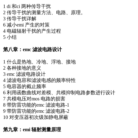
1 di 和ci 两种传导干扰
2 传导干扰的测量方法、电路、原理。
3 传导干扰详解
6 减小emi 产生的对策
4 电磁辐射干扰的产生过程
5 小结
第八章：emc 滤波电路设计
1 什么是热地、冷地、浮地、接地
2 各种接地的意义
3 emc 滤波电路设计
4 滤波电容和滤波电感的频率特性
5 电容器的截止频率
6 利用函数曲线对差模、共模抑制电路参数进行设计
7 共模电压对mos 电路的损害
8 带防雷功能的emc 滤波电路-1
9 带防雷功能的emc 滤波电路-2
10 对变压器初次级加静电屏蔽
第九章：emi 辐射测量原理