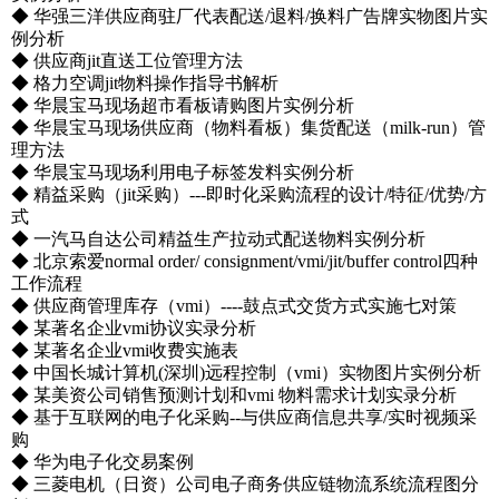
◆ 华强三洋供应商驻厂代表配送/退料/换料广告牌实物图片实
例分析
◆ 供应商jit直送工位管理方法
◆ 格力空调jit物料操作指导书解析
◆ 华晨宝马现场超市看板请购图片实例分析
◆ 华晨宝马现场供应商（物料看板）集货配送（milk-run）管
理方法
◆ 华晨宝马现场利用电子标签发料实例分析
◆ 精益采购（jit采购）---即时化采购流程的设计/特征/优势/方
式
◆ 一汽马自达公司精益生产拉动式配送物料实例分析
◆ 北京索爱normal order/ consignment/vmi/jit/buffer control四种
工作流程
◆ 供应商管理库存（vmi）----鼓点式交货方式实施七对策
◆ 某著名企业vmi协议实录分析
◆ 某著名企业vmi收费实施表
◆ 中国长城计算机(深圳)远程控制（vmi）实物图片实例分析
◆ 某美资公司销售预测计划和vmi 物料需求计划实录分析
◆ 基于互联网的电子化采购--与供应商信息共享/实时视频采
购
◆ 华为电子化交易案例
◆ 三菱电机（日资）公司电子商务供应链物流系统流程图分