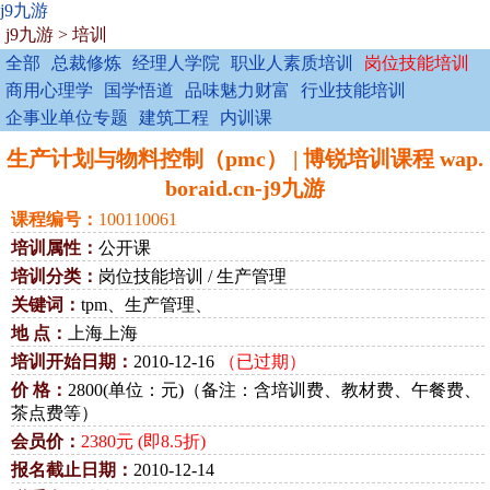
j9九游
j9九游
>
培训
全部
总裁修炼
经理人学院
职业人素质培训
岗位技能培训
商用心理学
国学悟道
品味魅力财富
行业技能培训
企事业单位专题
建筑工程
内训课
生产计划与物料控制（pmc） | 博锐培训课程 wap.
boraid.cn-j9九游
课程编号：
100110061
培训属性：
公开课
培训分类：
岗位技能培训 / 生产管理
关键词：
tpm、生产管理、
地 点：
上海上海
培训开始日期：
2010-12-16
（已过期）
价 格：
2800(单位：元)（备注：含培训费、教材费、午餐费、
茶点费等）
会员价：
2380元 (即8.5折)
报名截止日期：
2010-12-14