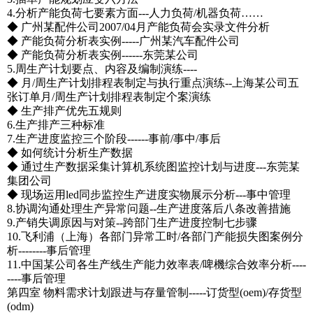
4.分析产能负荷七要素方面---人力负荷/机器负荷……
◆ 广州某配件公司2007/04月产能负荷会实录文件分析
◆ 产能负荷分析表实例-----广州某汽车配件公司
◆ 产能负荷分析表实例------东莞某公司
5.周生产计划要点、内容及编制演练----
◆ 月/周生产计划排程表制定与执行重点演练--上海某公司五
张订单月/周生产计划排程表制定个案演练
◆ 生产排产优先五规则
6.生产排产三种标准
7.生产进度监控三个阶段------事前/事中/事后
◆ 如何统计分析生产数据
◆ 通过生产数据采集计算机系统图监控计划与进度---东莞某
集团公司
◆ 现场运用led同步监控生产进度实物展示分析---事中管理
8.协调沟通处理生产异常问题--生产进度落后八条改善措施
9.产销失调原因与对策--跨部门生产进度控制七步骤
10.飞利浦（上海）各部门异常工时/各部门产能损失图案例分
析--------事后管理
11.中国某公司各生产线生产能力效率表/啤機综合效率分析----
----事后管理
第四室 物料需求计划跟进与存量管制-----订货型(oem)/存货型
(odm)