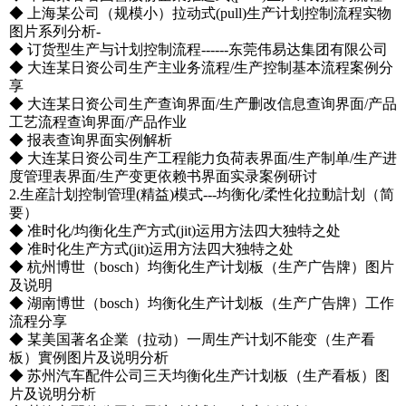
◆ 上海某公司（规模小）拉动式(pull)生产计划控制流程实物
图片系列分析-
◆ 订货型生产与计划控制流程------东莞伟易达集团有限公司
◆ 大连某日资公司生产主业务流程/生产控制基本流程案例分
享
◆ 大连某日资公司生产查询界面/生产删改信息查询界面/产品
工艺流程查询界面/产品作业
◆ 报表查询界面实例解析
◆ 大连某日资公司生产工程能力负荷表界面/生产制单/生产进
度管理表界面/生产变更依赖书界面实录案例研讨
2.生産計划控制管理(精益)模式---均衡化/柔性化拉動計划（简
要）
◆ 准时化/均衡化生产方式(jit)运用方法四大独特之处
◆ 准时化生产方式(jit)运用方法四大独特之处
◆ 杭州博世（bosch）均衡化生产计划板（生产广告牌）图片
及说明
◆ 湖南博世（bosch）均衡化生产计划板（生产广告牌）工作
流程分享
◆ 某美国著名企業（拉动）一周生产计划不能变（生产看
板）實例图片及说明分析
◆ 苏州汽车配件公司三天均衡化生产计划板（生产看板）图
片及说明分析