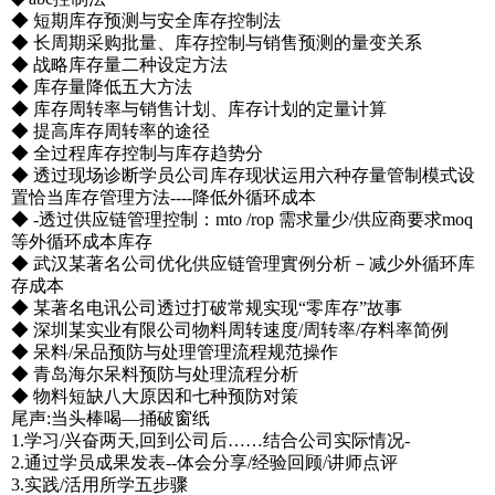
◆ 短期库存预测与安全库存控制法
◆ 长周期采购批量、库存控制与销售预测的量变关系
◆ 战略库存量二种设定方法
◆ 库存量降低五大方法
◆ 库存周转率与销售计划、库存计划的定量计算
◆ 提高库存周转率的途径
◆ 全过程库存控制与库存趋势分
◆ 透过现场诊断学员公司库存现状运用六种存量管制模式设
置恰当库存管理方法----降低外循环成本
◆ -透过供应链管理控制：mto /rop 需求量少/供应商要求moq
等外循环成本库存
◆ 武汉某著名公司优化供应链管理實例分析－减少外循环库
存成本
◆ 某著名电讯公司透过打破常规实现“零库存”故事
◆ 深圳某实业有限公司物料周转速度/周转率/存料率简例
◆ 呆料/呆品预防与处理管理流程规范操作
◆ 青岛海尔呆料预防与处理流程分析
◆ 物料短缺八大原因和七种预防对策
尾声:当头棒喝—捅破窗纸
1.学习/兴奋两天,回到公司后……结合公司实际情况-
2.通过学员成果发表--体会分享/经验回顾/讲师点评
3.实践/活用所学五步骤