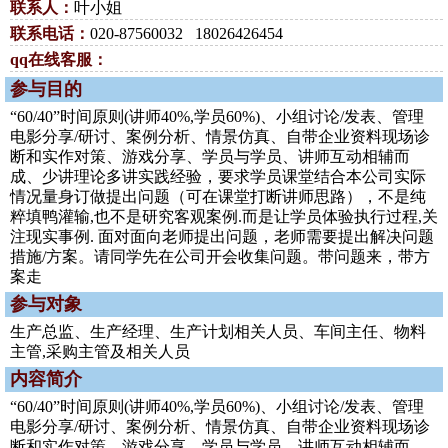
联系人：
叶小姐
联系电话：
020-87560032 18026426454
qq在线客服：
参与目的
“60/40”时间原则(讲师40%,学员60%)、小组讨论/发表、管理
电影分享/研讨、案例分析、情景仿真、自带企业资料现场诊
断和实作对策、游戏分享、学员与学员、讲师互动相辅而
成、少讲理论多讲实践经验，要求学员课堂结合本公司实际
情况量身订做提出问题（可在课堂打断讲师思路），不是纯
粹填鸭灌输,也不是研究客观案例.而是让学员体验执行过程,关
注现实事例. 面对面向老师提出问题，老师需要提出解决问题
措施/方案。请同学先在公司开会收集问题。带问题来，带方
案走
参与对象
生产总监、生产经理、生产计划相关人员、车间主任、物料
主管,采购主管及相关人员
内容简介
“60/40”时间原则(讲师40%,学员60%)、小组讨论/发表、管理
电影分享/研讨、案例分析、情景仿真、自带企业资料现场诊
断和实作对策、游戏分享、学员与学员、讲师互动相辅而