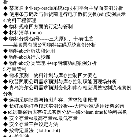
析
◆ 某著名企业erp-oracle系统scp协同平台主界面实例分析
◆ 使用条形码及与供货商进行电子数据交换(edi)实例展示
4.物料工程管理
◆ 物料规格四方面的订定与管制
◆ 材料清单 (bom)
◆ 物料分类/编号------三大原则、十项性质
――某實業有限公司物料編碼系統實例分析
◆ 物料abc分析法和运用
◆ 物料abc执行六步骤
◆ 物料abc分类管理.中erp明细功能案例分析
5.存量管制
◆ 需求预测、物料计划与库存控制四大要点
◆ 欧普照明公司需求预测与库存控制职能图现场分析
◆ 青岛海尔公司需求预测变化和库存相应调整控制流程實例
分析
◆ 远期采购批量与预测库存、需求预测原理
◆ 长虹采购订单模式实例分析----大陆标准/通用物料采购
◆ tcl远期采购库存模式实例分析---海外lean time长物料采购
◆ 安全存量vs最高存量vs.最低存量
◆ 安全存量三种设定方法
◆ 按需定量法（lot-for -lot）
◆ abc控制法