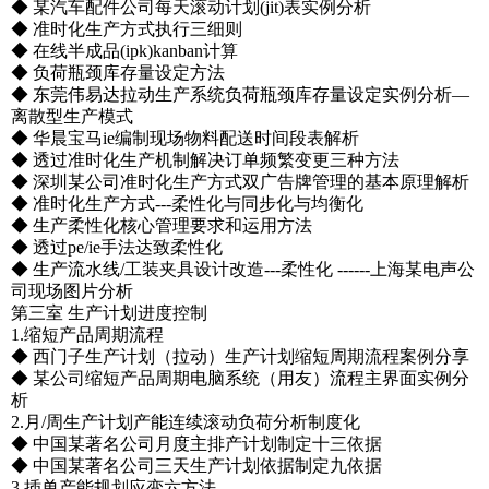
◆ 某汽车配件公司每天滚动计划(jit)表实例分析
◆ 准时化生产方式执行三细则
◆ 在线半成品(ipk)kanban计算
◆ 负荷瓶颈库存量设定方法
◆ 东莞伟易达拉动生产系统负荷瓶颈库存量设定实例分析—
离散型生产模式
◆ 华晨宝马ie编制现场物料配送时间段表解析
◆ 透过准时化生产机制解决订单频繁变更三种方法
◆ 深圳某公司准时化生产方式双广告牌管理的基本原理解析
◆ 准时化生产方式---柔性化与同步化与均衡化
◆ 生产柔性化核心管理要求和运用方法
◆ 透过pe/ie手法达致柔性化
◆ 生产流水线/工装夹具设计改造---柔性化 ------上海某电声公
司现场图片分析
第三室 生产计划进度控制
1.缩短产品周期流程
◆ 西门子生产计划（拉动）生产计划缩短周期流程案例分享
◆ 某公司缩短产品周期电脑系统（用友）流程主界面实例分
析
2.月/周生产计划产能连续滚动负荷分析制度化
◆ 中国某著名公司月度主排产计划制定十三依据
◆ 中国某著名公司三天生产计划依据制定九依据
3.插单产能规划应变六方法