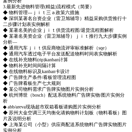
案例分析
3.最新先进物料管理(精益)流程模式（简要）
◆ 物料管理---ｊｉｔ三ａ政策六措施
◆ 深圳某著名台资企业（雷卫旭辅导）精益采购供货推行十
二步骤计划表实例解析
◆ 某著名美的企业ｊｉｔ供货流程图/退货流程图解析
◆ 某著名美资企业（雷卫旭辅导）ｊｉｔ推行九大步骤实例
分析—
◆ 通用汽车ｊｉｔ供应商物流评审标准解析（sqe）
◆ 通用汽车透过电子平台发送配送物料时间表实物解析
◆ 在线补充物料(rip)kanban计算
◆ 物料补充时间间隔计算
◆ 在线物料标识及kanban卡设计
◆ 广告牌生产条件/看板管理流程图
◆ 广告牌看板生产七大规则
◆ 某公司物料需求广告牌实物图片实例分析
◆ 杭州博世（bosch）配送系统物料广告牌实物/图片实例分
析
◆ abb/areva现场超市双箱看板请购图片实例分析
◆ 苏州大金空调三天均衡化请购物料计划板（物料看板）图
片及说明分析
◆ 上海某公司（小型）供应商配送系统物料广告牌实物图片
实例分析