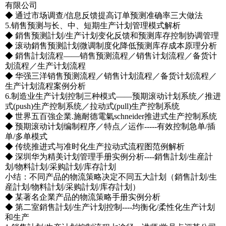
有限公司
◆ 通过市场调查/信息反馈提高订单预测准确率三大做法
5.销售预测与长、中、短期生产计划管理模式解析
◆ 銷售预测計划/生产计划变化反馈和预测库存控制协调管理
◆ 滚动銷售预测計划微调制度化降低预测库存成本原理分析
◆ 銷售計划流程――销售预测流程／销售计划流程／备货计
划流程／生产计划流程
◆ 华强三洋销售预测流程／销售计划流程／备货计划流程／
生产计划流程案例分析
6.制造业生产计划控制三种模式――预期滚动计划系统／推进
式(push)生产控制系统／拉动式(pull)生产控制系统
◆ 世界五百強企業.施耐德電氣schneider推进式生产控制系统
◆ 预期滚动计划编制程序／特点／运作-----有效控制急单/插
单/多单模式
◆ 传统推进式与准时化生产拉动式流程图范例解析
◆ 深圳华为精美计划管理手册实例分析----銷售計划/生産計
划/物料計划/采购計划/库存計划
小结：不同产品的物流策略决定不同五大計划（銷售計划/生
産計划/物料計划/采购計划/库存計划）
◆ 某著名企業产品的物流策略手册实例分析
◆ 第二室銷售計划/生产计划控制----均衡化/柔性化生产计划
和生产