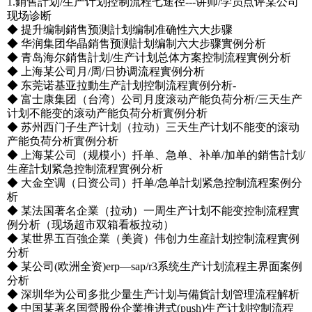
1.銷售計划/生产计划控制流程七途径---讲师/学员点评某公司
现场诊断
◆ 提升编制銷售预测計划编制准确性六大步骤
◆ 华润集团华晶銷售预测計划编制六大步骤實例分析
◆ 青岛海尔銷售計划/生产计划总体方案控制流程實例分析
◆ 上海某公司月/周/日协调流程實例分析
◆ 东莞诺基亚拉動生产計划控制流程實例分析-
◆ 富士康集团（台湾）公司月度滚动产能负荷分析/三天生产
计划不能变的滚动产能负荷分析實例分析
◆ 苏州西门子生产计划（拉动）三天生产计划不能变的滚动
产能负荷分析實例分析
◆ 上海某公司（规模小）扦单、急单、补单/加单的銷售計划/
生産計划紧急控制流程實例分析
◆ 大金空调（日资公司）扦单/急单計划紧急控制流程案例分
析
◆ 某法国著名企業（拉动）一周生产计划不能变控制流程實
例分析（现场超市双箱看板拉动）
◆ 某世界五百強企業（美資）伟创力生産計划控制流程實例
分析
◆ 某公司(欧洲全资)erp—sap/r3系统生产计划流程主界面案例
分析
◆ 深圳华为公司多批少量生产计划与備貨計划管理流程解析
◆ 中国某著名国營股份企業推进式(push)生产计划控制流程