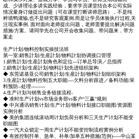
成、少讲理论多讲实践经验，要求学员课堂结合本公司实际
情况量身订做提出问题（可在课堂打断讲师思路），不是纯
粹填鸭灌输,也不是研究客观案例.而是让学员体验执行过程,关
注现实事例. 面对面向老师提出问题，老师需要提出解决问题
措施/方案。请同学先在公司开会收集问题。带问题来，带方
案走
生产计划/物料控制实操技法班
第一室:銷售計划/生産計划/物料計划协调接口管理
1.銷售計划/生産計划角色和定位---订单总导演／总指挥
2.銷售計划/生産計划/物料計划先进组织架构
◆ 东莞诺基亚公司銷售計划/生産計划/物料計划组织架构
3.生産計划/物料控制五大职能----欠料分析跟进／备料功能/呆
料预防--处理---------
4.生产计划与销售业务链接流程-
◆ 准时生产计划vs市场业务部vs客户“三赢”规则
◆ 中兴通讯销售计划/生产计划/物料计划接口职能图/资源图
实例分析
◆ 美的集团连续滚动周计划负荷分析和三天生产计划不能变
职能图
◆ 一汽大众锁定一周生产计划不能变控制流程實例分析
◆ 有效控制扦单、急单、补单/加单五种措施(范例)-----中山某