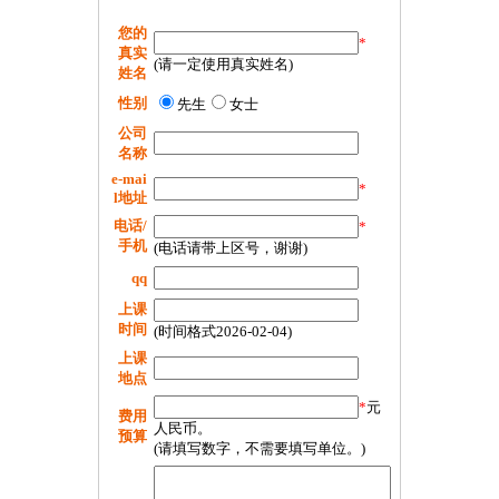
您的
*
真实
(请一定使用真实姓名)
姓名
性别
先生
女士
公司
名称
e-mai
*
l地址
电话/
*
手机
(电话请带上区号，谢谢)
qq
上课
时间
(时间格式2026-02-04)
上课
地点
*
元
费用
人民币。
预算
(请填写数字，不需要填写单位。)