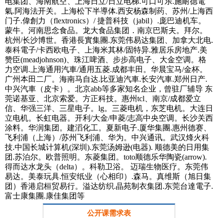
电集团、海南航空、上海日立/日立电梯.可口可乐.施耐德電
氣.阿海法开关。上海松下半導体.西安杨森制药、苏州/上海西
门子.偉創力（flextronics）/ 捷普科技（jabil）.庞巴迪机车。
蒙牛。河南思念食品。龙大食品集团．南京巴斯夫。拜尔。
杭州/长沙博世。香港長實集團.东莞伟易达集团、加拿大北电.
泰科電子/卡西欧电子、上海米其林/固特异.雅居乐房地产.美
赞臣(meadjohnson)、珠江啤酒、步步高电子、大金空调。格
力空调.上海通用汽車/通用五菱.成都丰田。华晨宝马/金杯。
广州本田二厂。海南马自达.比亚迪汽車.长安汽車.郑州日产.
中兴汽車（皮卡）。北京abb等多家知名企业，曾驻厂辅导 东
莞诺基亚、北京索爱。方正科技。惠州tcl、南京/成都爱立
信、华强三洋、三星电子。lg。三菱电机，东芝电机。大连日
立电机。长虹电器。开利/大金/申菱/志高中央空调。长沙关西
涂料。华润集团。建滔化工。夏新电子.厦华集團.惠州德赛、
飞利浦（上海）/苏州飞利浦、华为。中兴通讯。武汉烽火科
技.中国长城计算机(深圳).东莞汤姆逊(电器). 顺德美的日用集
团.苏泊尔。欧普照明。东菱集团。toto顺德乐华陶瓷(arrow).
得而达水龙头（delta）。科勒卫浴。 迈瑞生物医疗。东莞伟
易达。美泰玩具.恒安纸业（心相印）.森马。真维斯（旭日集
团）香港启桓贸易行。溢达纺织.晶苑制衣集团.东莞台達電子.
富士康集團.康佳集团等
公开课需求表