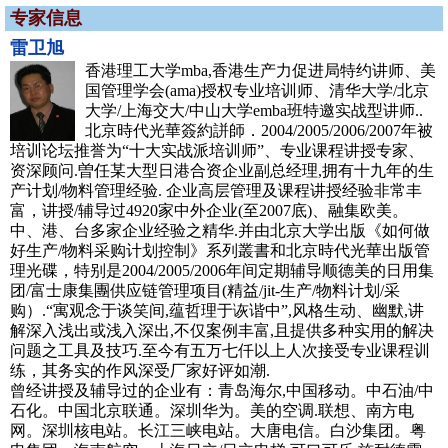
专家信息
雷卫旭
香港理工大学mba,香港生产力促进局特约讲师、美
国管理学会(ama)授权专业培训师、清华大学/北京
大学/上海交大/中山大学emba班特邀实战型讲师..
北京時代光華簽約誁師．2004/2005/2006/2007年被
培训论坛推誉为“十大实战派培训师”、专业课程讲授专家、
资深顾问.曽任某大型日港合资企业副总经理,拥有十九年的生
产计划/物料管理经验. 企业高层管理及课程讲授经验非常丰
富，讲授/辅导过4920家中外企业(至2007底)、融集欧美。
中、港、台多家企业经验之精华.并由北京大学出版《如何做
好生产/物料采购计划控制》系列叢書和北京時代光華出版管
理光碟，特别是2004/2005/2006年间定期辅导顺德美的日用集
团/富士康集團供应链管理项目(精益/jit-生产/物料计划/采
购）.“寓观念于谈笑间,蕴哲理于诙谐中”,风格生动、幽默,讲
解深入浅出或浅入深出,不仅案例丰富,且提供多种实用的解决
问题之工具及技巧.至今有五万七仟以上人次接受专业课程训
练，其务实的作风深受厂家好评如潮.
曾经讲授及辅导过的企业有：青岛海尔,中国移动。中石油/中
石化。中国北京联通。深圳华为。美的空调.联想、南方电
网。深圳核电站。长江三峡电站。大唐电信。白沙集团。粤