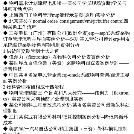
◆ 物料需求计划流程七步骤----某公司学员现场诊断(学员与
讲师互动点评)
◆ 上海西门子物料管理mrp流程示意图(原理)实物分析
◆ 北京某公司normal order/ consignment/vmi/jit/buffer control四
种采购工作流程
◆ 三菱电机（广州）有限公司(欧洲全资)erp—sap/r3系统采购
订单管理流程主界面实例分析—深圳某民营公司透过erp-用友
系统缩短采购物料周期机制實例分析
1.供货商交期管制十大之道
◆ 偉創力（flextronics）在物料欠料分析表實例分析
◆ 某世界五百強企業（美資）采購物料跟踪表案例研討――
捷普科技
◆ 中国某著名家电民營企業erp-oracle系统物料查询/跟进主界
面实例分析
2.物料管理相辅相成十四流程
◆ 物料管理精髓三 个盲点和八大死穴--――伟创力（flextroni
cs）美資公司呆料预防／处理制度实例
◆ 某公司物料工程更改流程分析/某著名美資公司最新呆料处
理制度
◆ 江门某实业有限公司补料/损耗控制案例分析--降低内循环
成本
◆ 美的/tti/一汽马自达公司/精工集团（日资）补料/损耗控制