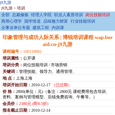
j9九游
j9九游
>
培训
全部
总裁修炼
经理人学院
职业人素质培训
岗位技能培训
商用心理学
国学悟道
品味魅力财富
行业技能培训
企事业单位专题
建筑工程
内训课
印象管理与成功人际关系 | 博锐培训课程 wap.bor
aid.cn-j9九游
课程编号：
100118882
培训属性：
公开课
培训分类：
岗位技能培训 / 市场营销
关键词：
管理技能、领导力、通用管理、
地 点：
上海上海
培训开始日期：
2010-12-17
（已过期）
价 格：
2800(单位：元)（备注：2800元 课程费用包含培训、
资料、案例与管理模型、后续免费咨询、午餐等。）
会员价：
2380元 (即8.5折)
报名截止日期：
2010-12-14