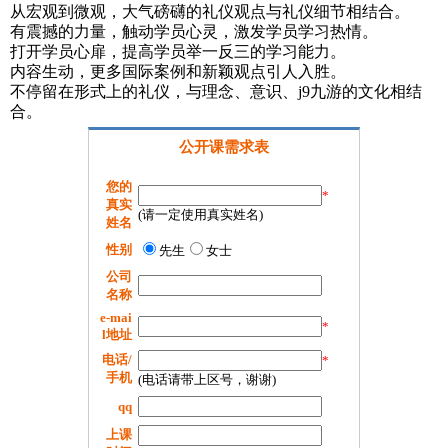
从宏观到微观，大气磅礴的礼仪观点与礼仪细节相结合。
有震撼的力量，触动学员心灵，激发学员学习热情。
打开学员心扉，提高学员举一反三的学习能力。
内容生动，更多国际案例和新颖观点引人入胜。
不停留在形式上的礼仪，与理念、意识、j9九游的文化相结
合。
公开课需求表
您的
*
真实
(请一定使用真实姓名)
姓名
性别
先生
女士
公司
名称
e-mai
*
l地址
电话/
*
手机
(电话请带上区号，谢谢)
qq
上课