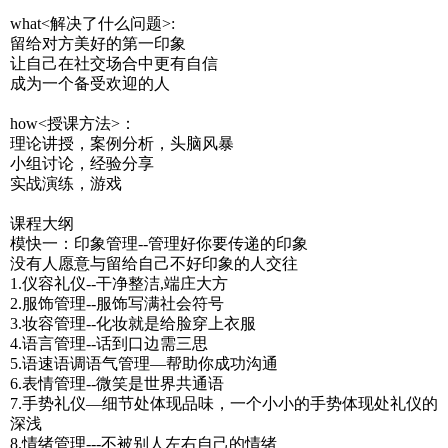
what<解决了什么问题>:
留给对方美好的第一印象
让自己在社交场合中更有自信
成为一个备受欢迎的人
how<授课方法>：
理论讲授，案例分析，头脑风暴
小组讨论，经验分享
实战演练，游戏
课程大纲
模快一：印象管理--管理好你要传递的印象
没有人愿意与留给自己不好印象的人交往
1.仪容礼仪--干净整洁,端庄大方
2.服饰管理--服饰写满社会符号
3.妆容管理--化妆就是给脸穿上衣服
4.语言管理--话到口边需三思
5.语速语调语气管理—帮助你成功沟通
6.表情管理--微笑是世界共通语
7.手势礼仪—细节处体现品味，一个小小的手势体现处礼仪的
深浅
8.情绪管理---不被别人左右自己的情绪