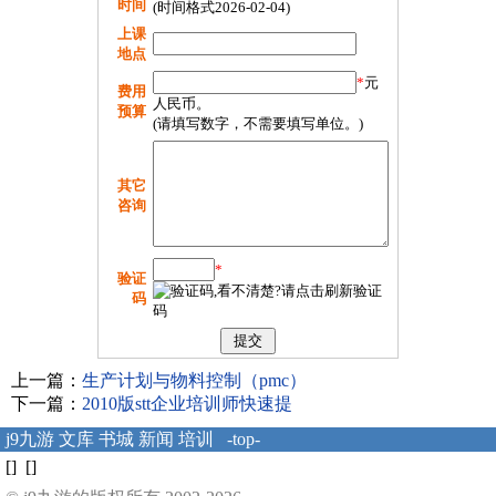
时间
(时间格式2026-02-04)
上课
地点
*
元
费用
人民币。
预算
(请填写数字，不需要填写单位。)
其它
咨询
*
验证
码
上一篇：
生产计划与物料控制（pmc）
下一篇：
2010版stt企业培训师快速提
j9九游
文库
书城
新闻
培训
-top-
[] []