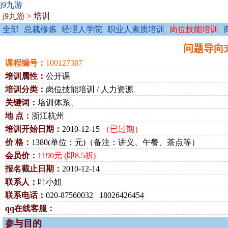
j9九游
j9九游
>
培训
全部
总裁修炼
经理人学院
职业人素质培训
岗位技能培训
问题导向式的
课程编号：
100127387
培训属性：
公开课
培训分类：
岗位技能培训 / 人力资源
关键词：
培训体系、
地 点：
浙江杭州
培训开始日期：
2010-12-15
（已过期）
价 格：
1380(单位：元)（备注：讲义、午餐、茶点等）
会员价：
1190元 (即8.5折)
报名截止日期：
2010-12-14
联系人：
叶小姐
联系电话：
020-87560032 18026426454
qq在线客服：
参与目的