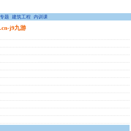
专题
建筑工程
内训课
cn-j9九游