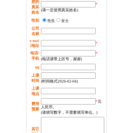
您的
*
真实
(请一定使用真实姓名)
姓名
性别
先生
女士
公司
名称
e-mai
*
l地址
电话/
*
手机
(电话请带上区号，谢谢)
qq
上课
时间
(时间格式2026-02-04)
上课
地点
*
元
费用
人民币。
预算
(请填写数字，不需要填写单位。)
其它