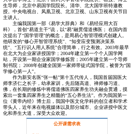
生导师，北京中易国学院院长。清华、北大国学班特邀教
授。中央电视台、凤凰卫视、北京卫视、山东卫视有关节目
主讲人。
主编我国第一部《易学大辞典》和《易经应用大百
科》，首创“易道主干”说，以“易”融贯儒道佛医； 在国内首
次提出了“国学管理”的概念，是周易心智管理模式创建人。
他研发的“修心开智管理系统”、“知变应变预测决策系
统”、“五行识人用人系统”合理简单，行之有效。2003年最早
在北大为企业家讲授国学；2004年建立第一个个人国学网
站，开设第一期企业家国学修炼营；2005年建立第一个导师
制书院； 2008年创建全国第一家师带徒式国学院，被誉为“国
学修心第一人”。
作为新安名医“张一帖”第十五代传人，我国首届国医大
师李济仁之长子，幼承家训，先后随高道、禅师修习道、
佛，在长期的修炼中将儒道佛医四家养生功夫融会贯通，摸
索出一套集四家养生之精髓的“五心养生法”。作为我国第一
位《黄帝内经》博士后，我国中医文化学科的创立者和学术
带头人，近年来在电视媒体以及部分城市、企业讲授中医文
化和养生大道，深受大众欢迎。
公开课需求表