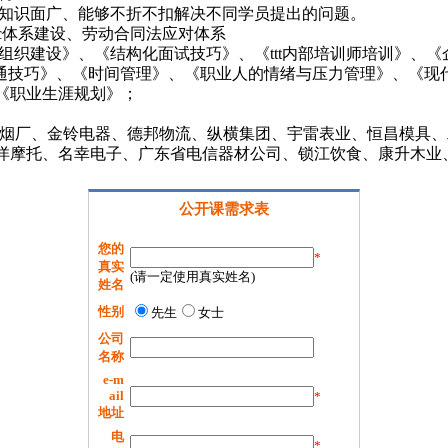
、知识面广、能够不折不扣解决不同学员提出的问题。
rc体系建设、劳动合同法应对体系
型组织建设》、《结构化面试技巧》、《ttt内部培训师培训》、
沟通技巧》、《时间管理》、《职业人的情绪与压力管理》、《现
《职业生涯规划》；
江卷烟厂、金铃电器、德邦物流、纵横集团、宇雷表业、恒昌模具
洋摩托、名幸电子、广东省电信器材公司、锁江饮食、康升木业
公开课需求表
您的
*
真实
(请一定使用真实姓名)
姓名
性别
先生
女士
公司
名称
e-m
ail
*
地址
电
*