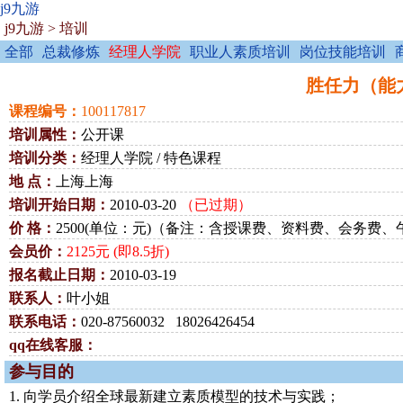
j9九游
j9九游
>
培训
全部
总裁修炼
经理人学院
职业人素质培训
岗位技能培训
胜任力（能力素
课程编号：
100117817
培训属性：
公开课
培训分类：
经理人学院 / 特色课程
地 点：
上海上海
培训开始日期：
2010-03-20
（已过期）
价 格：
2500(单位：元)（备注：含授课费、资料费、会务费
会员价：
2125元 (即8.5折)
报名截止日期：
2010-03-19
联系人：
叶小姐
联系电话：
020-87560032 18026426454
qq在线客服：
参与目的
1. 向学员介绍全球最新建立素质模型的技术与实践；