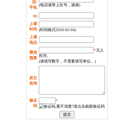
话/
(电话请带上区号，谢谢)
手机
qq
上课
时间
(时间格式2026-02-04)
上课
地点
*
元人
费用
民币。
预算
(请填写数字，不需要填写单位。)
其它
咨询
验证
*
码