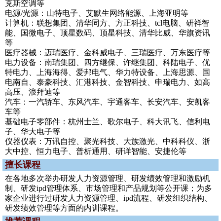
克斯空调等
电源/光源：山特电子、艾默生网络能源、上海亚明等
计算机：联想集团、清华同方、方正科技、tcl电脑、研祥智
能、国微电子、顶星数码、顶星科技、清华比威、华旗资讯
等
医疗器械：迈瑞医疗、金科威电子、三瑞医疗、万东医疗等
电力设备：南瑞集团、四方继保、许继集团、科陆电子、优
特电力、上海海得、爱邦电气、华力特设备、上海思源、国
电南自、泰豪科技、汇港科技、金智科技、申瑞电力、如高
高压、浪拜迪等
汽车：一汽轿车、东风汽车、宇通客车、长安汽车、安凯客
车等
基础电子零部件：杭州士兰、歌尔电子、科大讯飞、信利电
子、华大电子等
仪器仪表：万讯自控、聚光科技、大族激光、中科科仪、浙
大中控、恒力电子、普析通用、研详智能、安捷伦等
擅长课程
在各地多次举办研发人力资源管理、研发绩效管理和激励机
制、研发ipd管理体系、市场管理和产品规划等公开课；为多
家企业进行过研发人力资源管理、ipd流程、研发组织结构、
研发绩效管理等方面的内训课程。