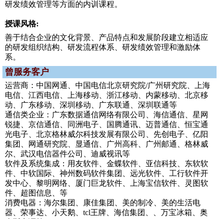
研发绩效管理等方面的内训课程。
授课风格:
善于结合企业的文化背景、产品特点和发展阶段建立相适应
的研发组织结构、研发流程体系、研发绩效管理和激励体
系。
曾服务客户
运营商：中国网通、中国电信北京研究院/广州研究院、上海
电信、江西电信、上海移动、浙江移动、内蒙移动、北京移
动、广东移动、深圳移动、广东联通、深圳联通等
通信类企业：广东数据通信网络有限公司、海信通信、星网
锐捷、京信通信、同洲电子、国腾通讯、迈普通信、恒宝通
光电子、北京格林威尔科技发展有限公司、先创电子、亿阳
集团、网通研究院、显通信、广州高科、广州邮通、格林威
尔、武汉电信器件公司、迪威视讯等
软件及系统集成：用友软件、金蝶软件、亚信科技、东软软
件、中软国际、神州数码软件集团、远光软件、工行软件开
发中心、黎明网络、厦门巨龙软件、上海宝信软件、灵图软
件、超图信息、等
消费电器：海尔集团、康佳集团、美的制冷、美的生活电
器、荣事达、小天鹅、tcl王牌、海信集团、、万宝冰箱、奥