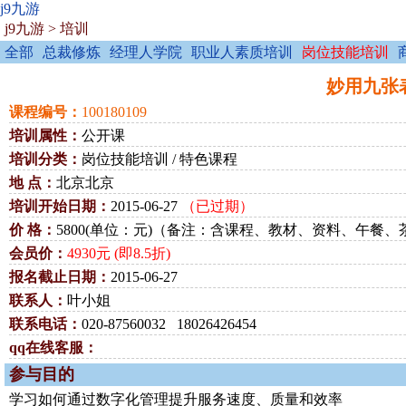
j9九游
j9九游
>
培训
全部
总裁修炼
经理人学院
职业人素质培训
岗位技能培训
妙用九张表格
课程编号：
100180109
培训属性：
公开课
培训分类：
岗位技能培训 / 特色课程
地 点：
北京北京
培训开始日期：
2015-06-27
（已过期）
价 格：
5800(单位：元)（备注：含课程、教材、资料、午餐、
会员价：
4930元 (即8.5折)
报名截止日期：
2015-06-27
联系人：
叶小姐
联系电话：
020-87560032 18026426454
qq在线客服：
参与目的
学习如何通过数字化管理提升服务速度、质量和效率