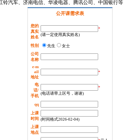
江铃汽车、济南电信、华凌电器、腾讯公司、中国银行等
公开课需求表
您的
*
真实
(请一定使用真实姓名)
姓名
性别
先生
女士
公司
名称
e-m
ail
*
地址
电
*
话/
(电话请带上区号，谢谢)
手机
qq
上课
时间
(时间格式2026-02-04)
上课
地点