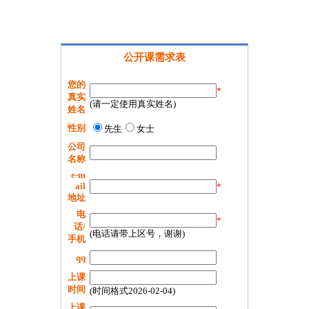
公开课需求表
您的
*
真实
(请一定使用真实姓名)
姓名
性别
先生
女士
公司
名称
e-m
ail
*
地址
电
*
话/
(电话请带上区号，谢谢)
手机
qq
上课
时间
(时间格式2026-02-04)
上课