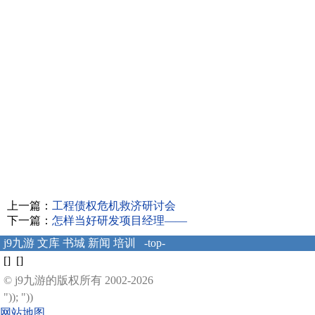
上一篇：
工程债权危机救济研讨会
下一篇：
怎样当好研发项目经理——
j9九游
文库
书城
新闻
培训
-top-
[] []
© j9九游的版权所有 2002-2026
")); "))
网站地图