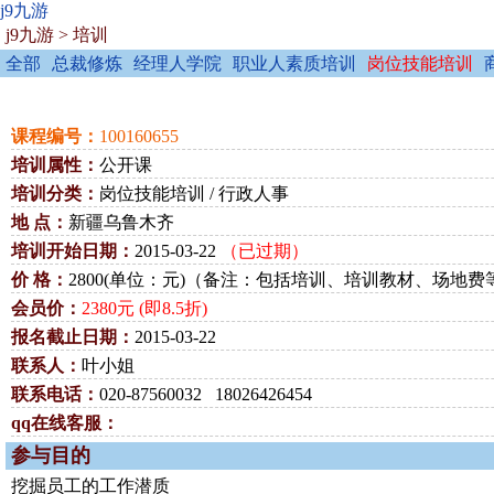
j9九游
j9九游
>
培训
全部
总裁修炼
经理人学院
职业人素质培训
岗位技能培训
课程编号：
100160655
培训属性：
公开课
培训分类：
岗位技能培训 / 行政人事
地 点：
新疆乌鲁木齐
培训开始日期：
2015-03-22
（已过期）
价 格：
2800(单位：元)（备注：包括培训、培训教材、场地费
会员价：
2380元 (即8.5折)
报名截止日期：
2015-03-22
联系人：
叶小姐
联系电话：
020-87560032 18026426454
qq在线客服：
参与目的
挖掘员工的工作潜质