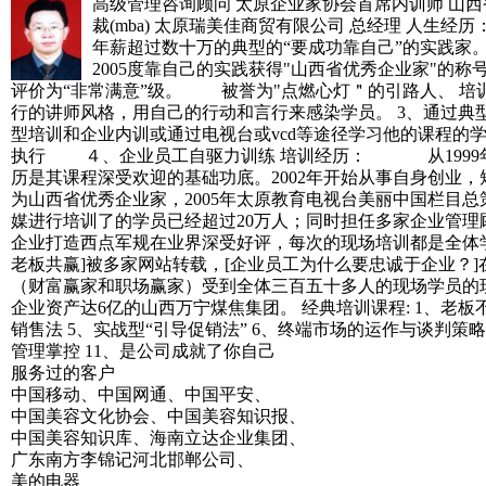
高级管理咨询顾问 太原企业家协会首席内训师 山西省
裁(mba) 太原瑞美佳商贸有限公司 总经理 
年薪超过数十万的典型的“要成功靠自己”的实践家
2005度靠自己的实践获得"山西省优秀企业家"的
评价为“非常满意”级。 被誉为"点燃心灯＂的引路人、 培
行的讲师风格，用自己的行动和言行来感染学员。 3、通过典
型培训和企业内训或通过电视台或vcd等途径学习他的课程
执行 ４、企业员工自驱力训练 培训经历： 从1999
历是其课程深受欢迎的基础功底。2002年开始从事自身创业
为山西省优秀企业家，2005年太原教育电视台美丽中国栏目
媒进行培训了的学员已经超过20万人；同时担任多家企业管理
企业打造西点军规在业界深受好评，每次的现场培训都是全体学
老板共赢]被多家网站转载，[企业员工为什么要忠诚于企业？]
（财富赢家和职场赢家）受到全体三百五十多人的现场学员的
企业资产达6亿的山西万宁煤焦集团。 经典培训课程: 1、老
销售法 5、实战型“引导促销法” 6、终端市场的运作与谈判策
管理掌控 11、是公司成就了你自己
服务过的客户
中国移动、中国网通、中国平安、
中国美容文化协会、中国美容知识报、
中国美容知识库、海南立达企业集团、
广东南方李锦记河北邯郸公司、
美的电器