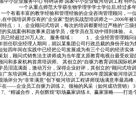
中小企业服务中心 特聘讲师 国家中小企业银河培训工程 特约讲
人生经历： 一个从重点师范大学获生物学理学学士学位后,经过多
。一个有着丰富的教学经验和管理经验的企业咨询管理顾问，一
称号,在中国培训界仅有的"企业家"型的实战型培训师之一.20
训特点： 1、企业顾问式培训，每次的培训都要经过严格的“三级
型的实战案例和故事来启迪学员，使学员在互动中得到体验。 4
的学员已经超过20万人次。 服务领域： １、企业经营管理
年担任职业经理人期间，就以某集团公司行政总裁的身份开始为
，短短四年间在实践中已经把公司发展成为有三个公司的经济实体，
总策划，顾问式销售法主讲师成为当年度太原教育电视台最受欢
顾问和多家机构首席培训师。 其创立的“自驱力教育训练国际机构
员泪流满面，激动万分，深得企业好评，其创立的“顾问式培训”
在广东培训网上点击率超过1万人次； 其2006年度国家银河
现场评分为“非常满意”创下银河培训工程讲师现场满意率最高峰
板不在——企业员工自驱力训练 2、领袖的风采（如何成功营销） 
略 7、“精诚合作，共创辉煌”职场赢家训练 8、赢家策略——打造