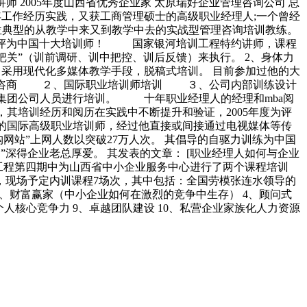
师 2005年度山西省优秀企业家 太原瑞好企业管理咨询公司 总
年工作经历实践，又获工商管理硕士的高级职业经理人;一个曾经
位典型的从教学中来又到教学中去的实战型管理咨询培训教练。
06年被评为中国十大培训师！ 国家银河培训工程特约讲师，课程
把关”（训前调研、训中把控、训后反馈）来执行。 2、身体力
、采用现代化多媒体教学手段，脱稿式培训。 目前参加过他的大
顾问咨商 ２、国际职业培训师培训 ３、公司内部训练设计
集团公司人员进行培训。 十年职业经理人的经理和mba阅
其培训经历和阅历在实践中不断提升和验证，2005年度为评
迎的国际高级职业培训师，经过他直接或间接通过电视媒体等传
网站”上网人数以突破27万人次。 其倡导的自驱力训练为中国
深得企业老总厚爱。 其发表的文章： [职业经理人如何与企业
培训工程第四期中为山西省中小企业服务中心进行了两个课程培训
，现场予定内训课程7场次，其中包括：全国劳模张连水领导的
3、财富赢家（中小企业如何在激烈的竞争中生存） 4、顾问式
个人核心竞争力 9、卓越团队建设 10、私营企业家族化人力资源