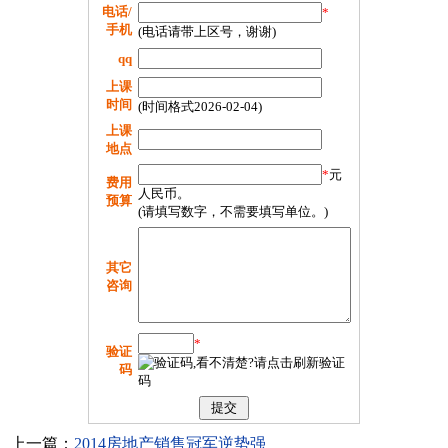
电话/
*
手机
(电话请带上区号，谢谢)
qq
上课
时间
(时间格式2026-02-04)
上课
地点
*
元
费用
人民币。
预算
(请填写数字，不需要填写单位。)
其它
咨询
*
验证
码
上一篇：
2014房地产销售冠军逆势强