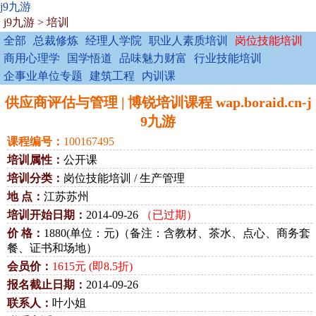
j9九游
j9九游
>
培训
全部
总裁修炼
经理人学院
职业人素质培训
岗位技能培训
商用心理学
国学悟道
品味魅力财富
行业技能培训
企事业单位专题
建筑工程
内训课
供应商评估与管理 | 博锐培训课程 wap.boraid.cn-j
9九游
课程编号：
100167495
培训属性：
公开课
培训分类：
岗位技能培训 / 生产管理
地 点：
江苏苏州
培训开始日期：
2014-09-26
（已过期）
价 格：
1880(单位：元)（备注：含教材、茶水、点心、商务套
餐、证书和场地）
会员价：
1615元 (即8.5折)
报名截止日期：
2014-09-26
联系人：
叶小姐