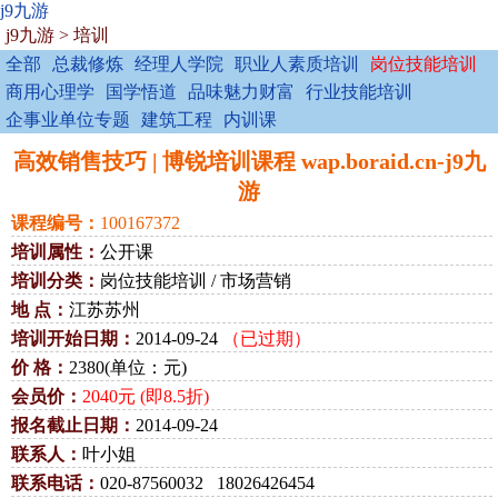
j9九游
j9九游
>
培训
全部
总裁修炼
经理人学院
职业人素质培训
岗位技能培训
商用心理学
国学悟道
品味魅力财富
行业技能培训
企事业单位专题
建筑工程
内训课
高效销售技巧 | 博锐培训课程 wap.boraid.cn-j9九
游
课程编号：
100167372
培训属性：
公开课
培训分类：
岗位技能培训 / 市场营销
地 点：
江苏苏州
培训开始日期：
2014-09-24
（已过期）
价 格：
2380(单位：元)
会员价：
2040元 (即8.5折)
报名截止日期：
2014-09-24
联系人：
叶小姐
联系电话：
020-87560032 18026426454