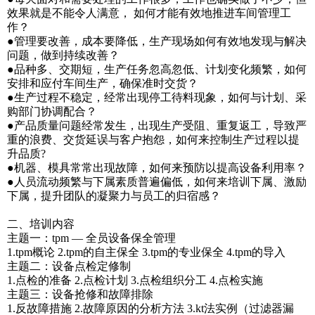
效果就是不能令人满意， 如何才能有效地推进车间管理工
作？
●管理要改善，成本要降低，生产现场如何有效地发现与解决
问题，做到持续改善？
●品种多、交期短，生产任务忽高忽低、计划变化频繁，如何
安排和应付车间生产，确保准时交货？
●生产过程不稳定，经常出现停工待料现象，如何与计划、采
购部门协调配合？
●产品质量问题经常发生，出现生产受阻、重复返工，导致严
重的浪费、交货延误与客户抱怨，如何来控制生产过程以提
升品质?
●机器、模具常常出现故障，如何来预防以提高设备利用率？
●人员流动频繁与下属素质普遍偏低，如何来培训下属、激励
下属，提升团队的凝聚力与员工的归宿感？
二、培训内容
主题一：tpm — 全员设备保全管理
1.tpm概论 2.tpm的自主保全 3.tpm的专业保全 4.tpm的导入
主题二：设备点检定修制
1.点检的准备 2.点检计划 3.点检组织分工 4.点检实施
主题三：设备抢修和故障排除
1.反故障措施 2.故障原因的分析方法 3.kt法实例（过滤器漏