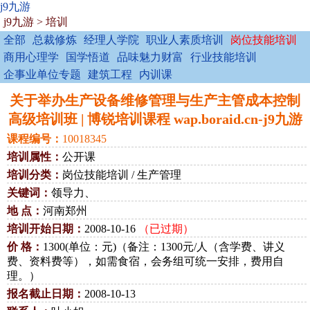
j9九游
j9九游
>
培训
全部
总裁修炼
经理人学院
职业人素质培训
岗位技能培训
商用心理学
国学悟道
品味魅力财富
行业技能培训
企事业单位专题
建筑工程
内训课
关于举办生产设备维修管理与生产主管成本控制
高级培训班 | 博锐培训课程 wap.boraid.cn-j9九游
课程编号：
10018345
培训属性：
公开课
培训分类：
岗位技能培训 / 生产管理
关键词：
领导力、
地 点：
河南郑州
培训开始日期：
2008-10-16
（已过期）
价 格：
1300(单位：元)（备注：1300元/人（含学费、讲义
费、资料费等），如需食宿，会务组可统一安排，费用自
理。）
报名截止日期：
2008-10-13