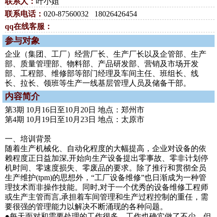
联系人：
叶小姐
联系电话：
020-87560032 18026426454
qq在线客服：
参与对象
企业（集团、工厂）经营厂长、生产厂长以及企管部、生产
部、质量管理部、物料部、产品研发部、营销及市场开发
部、工程部、维修部等部门经理及车间主任、班组长、线
长、拉长、领班等生产一线基层管理人员及储备干部。
内容简介
第3期 10月16日至10月20日 地点：郑州市
第4期 10月19日至10月23日 地点：太原市
一、培训背景
随着生产机械化、自动化程度的大幅提高，企业对设备的依
赖程度正日益加深,开始向生产设备提出零事故、零非计划停
机时间、零速度损失、零废品的要求。除了推行和贯彻全员
生产维护(tpm)的思想外，“工厂设备维修”也日渐成为一种管
理技术而非操作技能。同时,对于一个优秀的设备维修工程师
或生产主管而言,承担着车间管理和生产过程控制的重任，需
要很强的管理能力以解决不断涌现的各种问题。
●每天面对和需要处理的工作很多，工作也确实做了不少，但