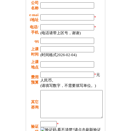
公司
名称
e-mai
*
l地址
电话/
*
手机
(电话请带上区号，谢谢)
qq
上课
时间
(时间格式2026-02-04)
上课
地点
*
元
费用
人民币。
预算
(请填写数字，不需要填写单位。)
其它
咨询
*
验证