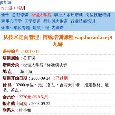
j9九游
j9九游
>
培训
全部
总裁修炼
经理人学院
职业人素质培训
岗位技能培训
商用心理学
国学悟道
品味魅力财富
行业技能培训
企事业单位专题
建筑工程
内训课
从技术走向管理 | 博锐培训课程 wap.boraid.cn-j9
九游
课程编号：
10017819
培训属性：
公开课
培训分类：
经理人学院 / 标准模块班
地 点：
上海上海
培训开始日期：
2008-09-24
（已过期）
价 格：
3200(单位：元)（备注：含两天中餐、指定教材、证
书、茶点）
会员价：
2720元 (即8.5折)
报名截止日期：
2008-09-22
联系人：
叶小姐