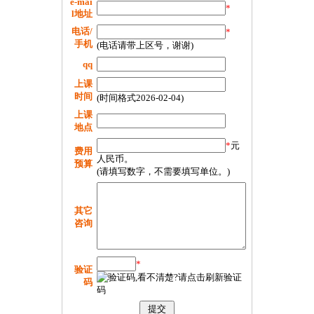
e-mai
*
l地址
电话/
*
手机
(电话请带上区号，谢谢)
qq
上课
时间
(时间格式2026-02-04)
上课
地点
*
元
费用
人民币。
预算
(请填写数字，不需要填写单位。)
其它
咨询
*
验证
码