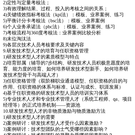
2)定性与定量考核法；
3)有效理解结果、过程、投入的考核之间的关系；
4)关键绩效指标考核法（kpi法）：模板、业界案例、练习
5)平衡计分卡考核法（bsc法）：模板、业界案例
6)个人业务承诺法（pbc法）：模板、业界案例、练习
7)考核流程与360度考核法：业界案例比较分析
8)末位淘汰法
9)各层次技术人员考核要求及关键内容
9.研发技术型人才的培育与任职资格管理
1)研发技术型人才的素质模型与特点
2)培育部属（辅导的7步结构、研发技术人员积极意愿度的培
育、能力度的培育、如何培养研发技术型新手、如何培养研
发技术型骨干与高端人才）
3)任职资格管理（双阶梯职业通道模型、任职资格的目的与
作用、任职资格的体系与标准、认证与成长、职涯发展）
4)基于任职资格的研发技术型人员的培训实习体系
5)专业技术人才和专业技术管理人才（系统工程师、qa、项目
经理等）的正式培养机制——资源池
10.研发技术型人才的非物质激励与物质激励方法
1)研发技术型人才的需要
2)案例研讨：研发技术型人才受什么因素激励？
3)案例研讨：技术型团队的士气受哪些因素影响？