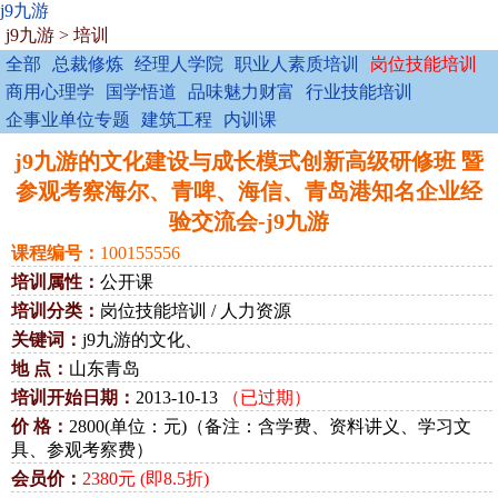
j9九游
j9九游
>
培训
全部
总裁修炼
经理人学院
职业人素质培训
岗位技能培训
商用心理学
国学悟道
品味魅力财富
行业技能培训
企事业单位专题
建筑工程
内训课
j9九游的文化建设与成长模式创新高级研修班 暨
参观考察海尔、青啤、海信、青岛港知名企业经
验交流会-j9九游
课程编号：
100155556
培训属性：
公开课
培训分类：
岗位技能培训 / 人力资源
关键词：
j9九游的文化、
地 点：
山东青岛
培训开始日期：
2013-10-13
（已过期）
价 格：
2800(单位：元)（备注：含学费、资料讲义、学习文
具、参观考察费）
会员价：
2380元 (即8.5折)