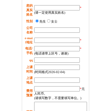
您的
*
真实
(请一定使用真实姓名)
姓名
性别
先生
女士
公司
名称
e-mai
*
l地址
电话/
*
手机
(电话请带上区号，谢谢)
qq
上课
时间
(时间格式2026-02-04)
上课
地点
*
元
费用
人民币。
预算
(请填写数字，不需要填写单位。)