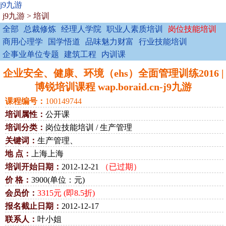
j9九游
j9九游
>
培训
全部
总裁修炼
经理人学院
职业人素质培训
岗位技能培训
商用心理学
国学悟道
品味魅力财富
行业技能培训
企事业单位专题
建筑工程
内训课
企业安全、健康、环境（ehs）全面管理训练2016 |
博锐培训课程 wap.boraid.cn-j9九游
课程编号：
100149744
培训属性：
公开课
培训分类：
岗位技能培训 / 生产管理
关键词：
生产管理、
地 点：
上海上海
培训开始日期：
2012-12-21
（已过期）
价 格：
3900(单位：元)
会员价：
3315元 (即8.5折)
报名截止日期：
2012-12-17
联系人：
叶小姐