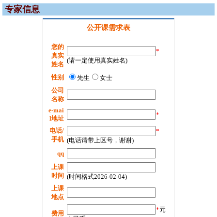
专家信息
公开课需求表
您的
*
真实
(请一定使用真实姓名)
姓名
性别
先生
女士
公司
名称
e-mai
*
l地址
电话/
*
手机
(电话请带上区号，谢谢)
qq
上课
时间
(时间格式2026-02-04)
上课
地点
*
元
费用