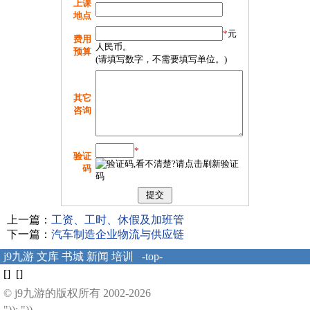
上课
地点
*
元
费用
人民币。
预算
(请填写数字，不需要填写单位。)
其它
咨询
*
验证
码
上一篇：
工资、工时、休假及加班管
下一篇：
汽车制造企业物流与供应链
j9九游
文库
书城
新闻
培训
-top-
[] []
© j9九游的版权所有 2002-2026
")); "))