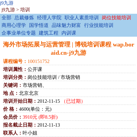
j9九游
j9九游
>
培训
全部
总裁修炼
经理人学院
职业人素质培训
岗位技能培训
商用心理学
国学悟道
品味魅力财富
行业技能培训
企事业单位专题
建筑工程
内训课
海外市场拓展与运营管理 | 博锐培训课程 wap.bor
aid.cn-j9九游
课程编号：
100151752
培训属性：
公开课
培训分类：
岗位技能培训 / 市场营销
关键词：
市场营销、
地 点：
北京北京
培训开始日期：
2012-11-15
（已过期）
价 格：
4600(单位：元)
会员价：
3910元 (即8.5折)
报名截止日期：
2012-11-13
联系人：
叶小姐