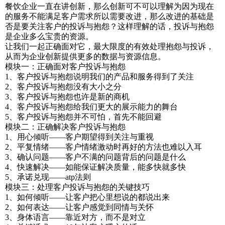
餐饮企业一直在讲创新，那么创新可不可以理解为因为现在
的服务不能满足客户需求所以需要改进，那么改进的基础是
否是要关注客户的投诉与抱怨？这样理解的话，投诉与抱怨
是企业多么宝贵的资源。
让我们一起正确面对它，最大限度的有效处理抱怨与投诉，
从而为企业创新提供更多的数据与资源信息。
模块一：正确面对客户投诉与抱怨
1、客户投诉与抱怨说明我们的产品和服务得到了关注
2、客户投诉与抱怨没有大小之分
3、客户投诉与抱怨也许是新的商机
4、客户投诉与抱怨给我们更大的展示能力的舞台
5、客户投诉与抱怨并不可怕，首先不能回避
模块二：正确解决客户投诉与抱怨
1、用心倾听——客户期望得到关注与重视
2、平复情绪——客户情绪激动时再好的方法也难以入耳
3、确认问题——客户不满的问题背后的问题是什么
4、快速解决——如能保证解决质量，能多快就多快
5、承诺兑现——atp法则
模块三：处理客户投诉与抱怨的关键技巧
1、如何倾听——让客户把心里想说的都说出来
2、如何表达——让客户感觉到同情与关怀
3、身体语言——靠近对方，而不是对立