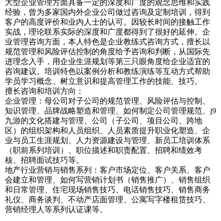
大型企业管理方面具备一定的深度和广度的观念思维和实践
经验，曾为多家国内外企业公司做过咨询及定制培训，得到
客户的高度评价和业内人士的认可。因较长时间的接触工作
实战，理论联系实际的深度和广度都得到了很好的延伸。企
业管理咨询方面，本人特色是企业教练式咨询方式，擅长以
规范管理和风险评估控制的角度给予咨询和判断，从国际先
进理念入手，用企业生涯规划等第三只眼角度给企业适宜的
咨询建议。培训特色以案例分析和教练演练等互动方式帮助
学员学习概念、树立意识和提高管理工作的技能、技巧。
擅长咨询和培训方向：
企业管理：母公司对子公司的规范管理、风险评估与控制、
知识管理、品牌战略塑造和管理、如何制定公司管理规范、j9
九游的文化搭建与管理、公司（子公司、项目公司、跨地
区）的组织架构和人员组织、人员素质提升职业化塑造、企
业与员工生涯规划、人力资源建设与管理、新员工培训体系
（职前系列培训）、职位描述和职责配置、招聘和绩效考
核、招聘面试技巧等。
地产行业营销与销售系列：客户市场定位、客户关系、客户
会建立和管理、如何写营销计划书（销售推广）、销售组织
和日常管理、住宅现场销售技巧、电话销售技巧、销售商务
礼仪、商务谈判、不动产店面管理、公寓写字楼租赁技巧、
营销经理人等系列认证课等。