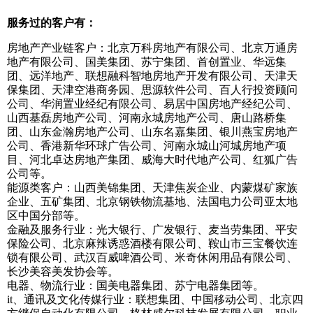
服务过的客户有：
房地产产业链客户：北京万科房地产有限公司、北京万通房
地产有限公司、国美集团、苏宁集团、首创置业、华远集
团、远洋地产、联想融科智地房地产开发有限公司、天津天
保集团、天津空港商务园、思源软件公司、百人行投资顾问
公司、华润置业经纪有限公司、易居中国房地产经纪公司、
山西基磊房地产公司、河南永城房地产公司、唐山路桥集
团、山东金瀚房地产公司、山东名嘉集团、银川燕宝房地产
公司、香港新华环球广告公司、河南永城山河城房地产项
目、河北卓达房地产集团、威海大时代地产公司、红狐广告
公司等。
能源类客户：山西美锦集团、天津焦炭企业、内蒙煤矿家族
企业、五矿集团、北京钢铁物流基地、法国电力公司亚太地
区中国分部等。
金融及服务行业：光大银行、广发银行、麦当劳集团、平安
保险公司、北京麻辣诱惑酒楼有限公司、鞍山市三宝餐饮连
锁有限公司、武汉百威啤酒公司、米奇休闲用品有限公司、
长沙美容美发协会等。
电器、物流行业：国美电器集团、苏宁电器集团等。
it、通讯及文化传媒行业：联想集团、中国移动公司、北京四