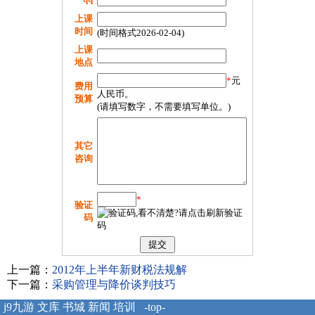
上课
时间
(时间格式2026-02-04)
上课
地点
*
元
费用
人民币。
预算
(请填写数字，不需要填写单位。)
其它
咨询
*
验证
码
上一篇：
2012年上半年新财税法规解
下一篇：
采购管理与降价谈判技巧
j9九游
文库
书城
新闻
培训
-top-