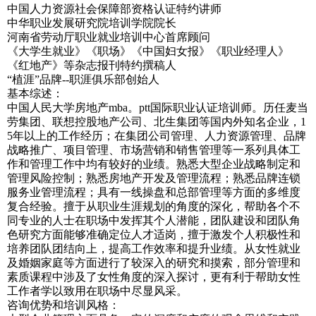
中国人力资源社会保障部资格认证特约讲师
中华职业发展研究院培训学院院长
河南省劳动厅职业就业培训中心首席顾问
《大学生就业》《职场》《中国妇女报》《职业经理人》
《红地产》等杂志报刊特约撰稿人
“植涯”品牌--职涯俱乐部创始人
基本综述：
中国人民大学房地产mba。ptt国际职业认证培训师。历任麦当
劳集团、联想控股地产公司、北生集团等国内外知名企业，1
5年以上的工作经历；在集团公司管理、人力资源管理、品牌
战略推广、项目管理、市场营销和销售管理等一系列具体工
作和管理工作中均有较好的业绩。熟悉大型企业战略制定和
管理风险控制；熟悉房地产开发及管理流程；熟悉品牌连锁
服务业管理流程；具有一线操盘和总部管理等方面的多维度
复合经验。擅于从职业生涯规划的角度的深化，帮助各个不
同专业的人士在职场中发挥其个人潜能，团队建设和团队角
色研究方面能够准确定位人才适岗，擅于激发个人积极性和
培养团队团结向上，提高工作效率和提升业绩。从女性就业
及婚姻家庭等方面进行了较深入的研究和摸索，部分管理和
素质课程中涉及了女性角度的深入探讨，更有利于帮助女性
工作者学以致用在职场中尽显风采。
咨询优势和培训风格：