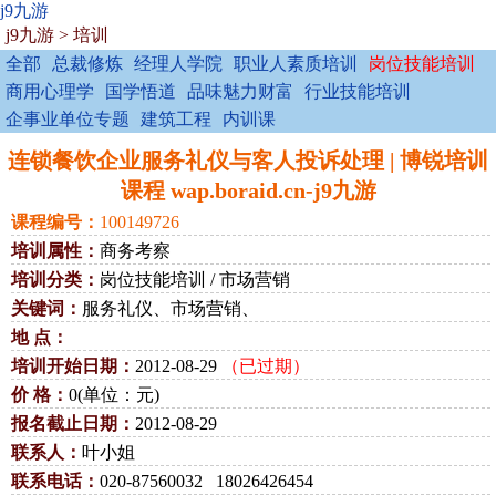
j9九游
j9九游
>
培训
全部
总裁修炼
经理人学院
职业人素质培训
岗位技能培训
商用心理学
国学悟道
品味魅力财富
行业技能培训
企事业单位专题
建筑工程
内训课
连锁餐饮企业服务礼仪与客人投诉处理 | 博锐培训
课程 wap.boraid.cn-j9九游
课程编号：
100149726
培训属性：
商务考察
培训分类：
岗位技能培训 / 市场营销
关键词：
服务礼仪、市场营销、
地 点：
培训开始日期：
2012-08-29
（已过期）
价 格：
0(单位：元)
报名截止日期：
2012-08-29
联系人：
叶小姐
联系电话：
020-87560032 18026426454