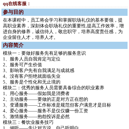
qq在线客服：
参与目的
在本课程中，员工将会学习和掌握职场礼仪的基本要领，提
高职业素养，深刻体会职场礼仪的重要性,提高工作效率，增
进自身的修养，诚信待人，敬忠职守，培养高度责任感，为
企业留住人才，培养人才。
内容简介
模块一：要做好服务先有足够的服务意识
1、服务人员自我肯定与定位
2、服务可产生价值
3、影响客户先有自我满足与成就感
4、没有客户拒绝就面临失业
5、服务是个性化和无止境的
模块二：优秀的服务人员需要具备综合的职业素养
1、用心服务——假如我是消费者
2、主动服务——要做的正是对方正在想的
3、变通服务——工作标准是规范但客户满意才是目标
4、爱心服务——服务不是仅仅赚一份工资
5、激情服务——抱怨投诉是必然
模块三：餐饮业服务技巧
1、倾听——先让对方说，自己听明白