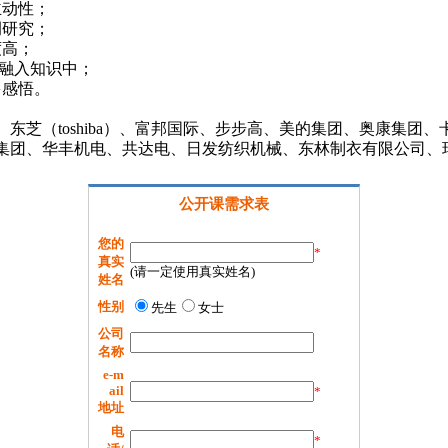
主动性；
例研究；
度高；
化融入知识中；
多感悟。
东芝（toshiba）、富邦国际、步步高、美的集团、奥康集团
团、华丰机电、共达电、日发纺织机械、东林制衣有限公司、瑞
公开课需求表
您的
*
真实
(请一定使用真实姓名)
姓名
性别
先生
女士
公司
名称
e-m
ail
*
地址
电
*