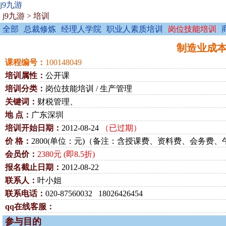
j9九游
j9九游
>
培训
全部
总裁修炼
经理人学院
职业人素质培训
岗位技能培训
制造业成本管
课程编号：
100148049
培训属性：
公开课
培训分类：
岗位技能培训 / 生产管理
关键词：
财税管理、
地 点：
广东深圳
培训开始日期：
2012-08-24
（已过期）
价 格：
2800(单位：元)（备注：含授课费、资料费、会务费、
会员价：
2380元 (即8.5折)
报名截止日期：
2012-08-22
联系人：
叶小姐
联系电话：
020-87560032 18026426454
qq在线客服：
参与目的