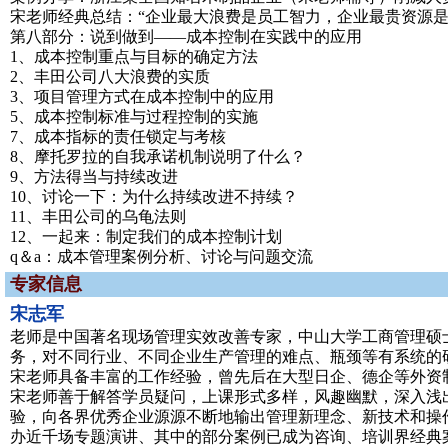
宋老师经典总结：“企业最大浪费是员工智力，企业最贵资源是
第八部分：说到做到——成本控制在实践中的应用
1、成本控制重点与目标的确定方法
2、丰田公司八大浪费的实质
3、项目管理方式在成本控制中的应用
5、成本控制标准与过程控制的实施
7、成本指标的责任锁定与考核
8、摩托罗拉的自我承诺机制说明了什么？
9、方法得当与持续改进
10、讨论一下：为什么持续改进不持续？
11、丰田公司的乌龟法则
12、一起来：制定我们的成本控制计划
q＆a：成本管理案例分析、讨论与问题交流
专家信息
宋志军
老师是中国著名现场管理实效改善专家，中山大学工商管理硕
务，对不同行业、不同企业生产管理的难点、瓶颈等有系统的
宋老师具备丰富的工作经验，曾先后在大型日企、德企等外资
宋老师善于解答学员疑问，上课形式多样，风趣幽默，深入浅
验，向各界优秀企业源源不断地输出管理新理念、新技术和操
办近千场专题演讲、其中的部分案例已成为咨询、培训界经典