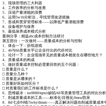
3、现场管理的三大利器
4、工作效率的分析与改善
5、压缩产量潜能的浪费
6、运用5w1h分析法，寻找管理改进措施
7、形成和贯穿管理标准——以降低产量潜能浪费
8、设备维护与保养
9、最低保养成本模式分析
案例分享：精益abc成本控制方法研讨
第五部分：一次做对——质量成本的分析与控制
1、体会一下：折纸游戏
2、4δ与6δ质量水平让企业付出的代价对比
3、论讨一下：企业现场常见的质量成本都发生在哪些地方？
4、质量成本的构成
5、做好质量成本控制必需要回答的五个问题：
□ 质量是什么？
□ 质量分几种？
□ 质量是从哪来的？
□ 质量好坏如何区分？
□ 对质量我们的工作标准是什么？
6、思维破冰：iso9000/tqm/o缺陷/6δ等质量管理工具的对比分析
7、削减质量成本的工具——标准化/目视化/fmea/防呆
8、8d/七步纠错/5why/dmaic——真正解决问题在削减质量成