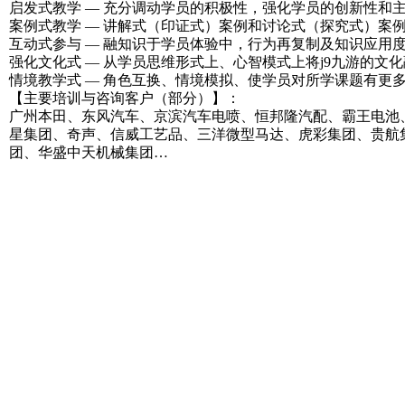
启发式教学 — 充分调动学员的积极性，强化学员的创新性和
案例式教学 — 讲解式（印证式）案例和讨论式（探究式）案
互动式参与 — 融知识于学员体验中，行为再复制及知识应用
强化文化式 — 从学员思维形式上、心智模式上将j9九游的文
情境教学式 — 角色互换、情境模拟、使学员对所学课题有更
【主要培训与咨询客户（部分）】：
广州本田、东风汽车、京滨汽车电喷、恒邦隆汽配、霸王电池、
星集团、奇声、信威工艺品、三洋微型马达、虎彩集团、贵航集
团、华盛中天机械集团…