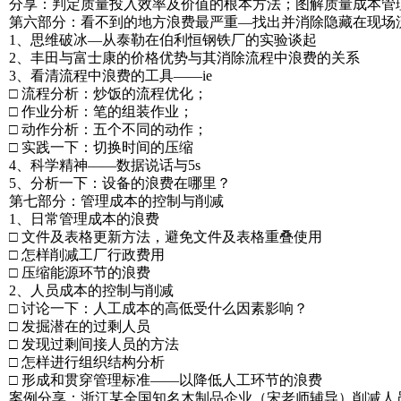
分享：判定质量投入效率及价值的根本方法；图解质量成本管
第六部分：看不到的地方浪费最严重—找出并消除隐藏在现场
1、思维破冰—从泰勒在伯利恒钢铁厂的实验谈起
2、丰田与富士康的价格优势与其消除流程中浪费的关系
3、看清流程中浪费的工具——ie
□ 流程分析：炒饭的流程优化；
□ 作业分析：笔的组装作业；
□ 动作分析：五个不同的动作；
□ 实践一下：切换时间的压缩
4、科学精神——数据说话与5s
5、分析一下：设备的浪费在哪里？
第七部分：管理成本的控制与削减
1、日常管理成本的浪费
□ 文件及表格更新方法，避免文件及表格重叠使用
□ 怎样削减工厂行政费用
□ 压缩能源环节的浪费
2、人员成本的控制与削减
□ 讨论一下：人工成本的高低受什么因素影响？
□ 发掘潜在的过剩人员
□ 发现过剩间接人员的方法
□ 怎样进行组织结构分析
□ 形成和贯穿管理标准——以降低人工环节的浪费
案例分享：浙江某全国知名木制品企业（宋老师辅导）削减人