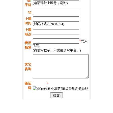
话/
(电话请带上区号，谢谢)
手机
qq
上课
时间
(时间格式2026-02-04)
上课
地点
*
元人
费用
民币。
预算
(请填写数字，不需要填写单位。)
其它
咨询
验证
*
码