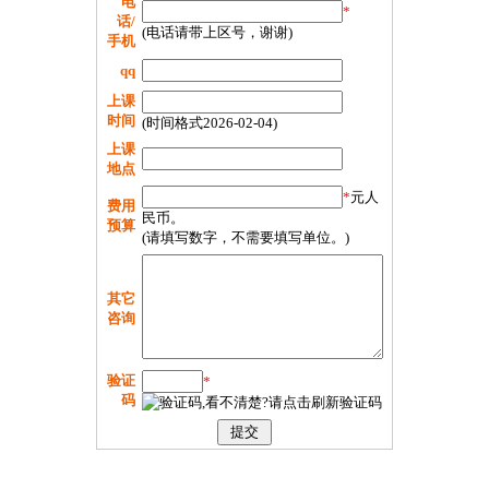
电
*
话/
(电话请带上区号，谢谢)
手机
qq
上课
时间
(时间格式2026-02-04)
上课
地点
*
元人
费用
民币。
预算
(请填写数字，不需要填写单位。)
其它
咨询
验证
*
码