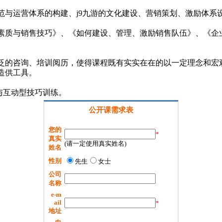
范与运营体系的构建、j9九游的文化建设、营销策划、激励体系
素质与销售技巧》、《如何建设、管理、激励销售队伍》、《企
泛的咨询、培训阅历，使得课程既有实实在在的以一定理念和宏
造供工具。
与互动型技巧训练。
公开课需求表
您的
*
真实
(请一定使用真实姓名)
姓名
性别
先生
女士
公司
名称
e-m
ail
*
地址