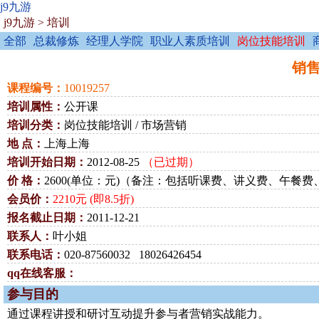
j9九游
j9九游
>
培训
全部
总裁修炼
经理人学院
职业人素质培训
岗位技能培训
销售
课程编号：
10019257
培训属性：
公开课
培训分类：
岗位技能培训 / 市场营销
地 点：
上海上海
培训开始日期：
2012-08-25
（已过期）
价 格：
2600(单位：元)（备注：包括听课费、讲义费、午餐
会员价：
2210元 (即8.5折)
报名截止日期：
2011-12-21
联系人：
叶小姐
联系电话：
020-87560032 18026426454
qq在线客服：
参与目的
通过课程讲授和研讨互动提升参与者营销实战能力。