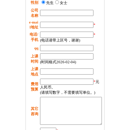
性别
先生
女士
公司
名称
e-mai
*
l地址
电话/
*
手机
(电话请带上区号，谢谢)
qq
上课
时间
(时间格式2026-02-04)
上课
地点
*
元
费用
人民币。
预算
(请填写数字，不需要填写单位。)
其它
咨询