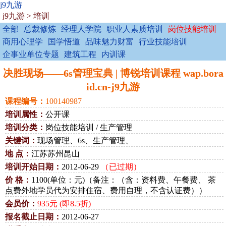
j9九游
j9九游
>
培训
全部
总裁修炼
经理人学院
职业人素质培训
岗位技能培训
商用心理学
国学悟道
品味魅力财富
行业技能培训
企事业单位专题
建筑工程
内训课
决胜现场——6s管理宝典 | 博锐培训课程 wap.bora
id.cn-j9九游
课程编号：
100140987
培训属性：
公开课
培训分类：
岗位技能培训 / 生产管理
关键词：
现场管理、6s、生产管理、
地 点：
江苏苏州昆山
培训开始日期：
2012-06-29
（已过期）
价 格：
1100(单位：元)（备注：（含：资料费、午餐费、 茶
点费外地学员代为安排住宿、费用自理，不含认证费））
会员价：
935元 (即8.5折)
报名截止日期：
2012-06-27