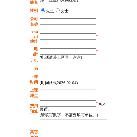
姓名
性别
先生
女士
公司
名称
e-m
ail
*
地址
电
*
话/
(电话请带上区号，谢谢)
手机
qq
上课
时间
(时间格式2026-02-04)
上课
地点
*
元人
费用
民币。
预算
(请填写数字，不需要填写单位。)
其它