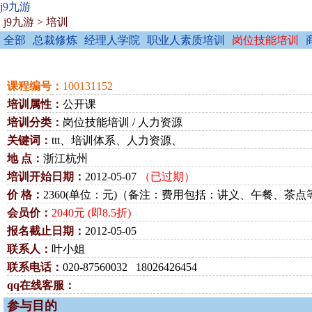
j9九游
j9九游
>
培训
全部
总裁修炼
经理人学院
职业人素质培训
岗位技能培训
课程编号：
100131152
培训属性：
公开课
培训分类：
岗位技能培训 / 人力资源
关键词：
ttt、培训体系、人力资源、
地 点：
浙江杭州
培训开始日期：
2012-05-07
（已过期）
价 格：
2360(单位：元)（备注：费用包括：讲义、午餐、茶点
会员价：
2040元 (即8.5折)
报名截止日期：
2012-05-05
联系人：
叶小姐
联系电话：
020-87560032 18026426454
qq在线客服：
参与目的