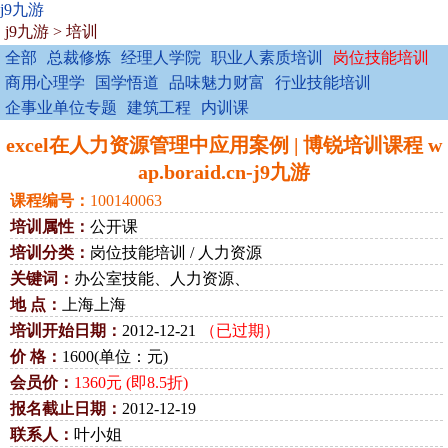
j9九游
j9九游
>
培训
全部
总裁修炼
经理人学院
职业人素质培训
岗位技能培训
商用心理学
国学悟道
品味魅力财富
行业技能培训
企事业单位专题
建筑工程
内训课
excel在人力资源管理中应用案例 | 博锐培训课程 w
ap.boraid.cn-j9九游
课程编号：
100140063
培训属性：
公开课
培训分类：
岗位技能培训 / 人力资源
关键词：
办公室技能、人力资源、
地 点：
上海上海
培训开始日期：
2012-12-21
（已过期）
价 格：
1600(单位：元)
会员价：
1360元 (即8.5折)
报名截止日期：
2012-12-19
联系人：
叶小姐