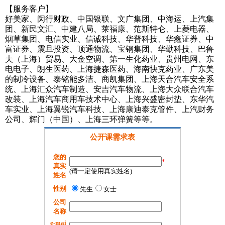
【服务客户】
好美家、闵行财政、中国银联、文广集团、中海运、上汽集
团、新民文汇、中建八局、莱福康、范斯特仑、上菱电器、
烟草集团、电信实业、信诚科技、华普科技、华鑫证券、中
富证券、震旦投资、顶通物流、宝钢集团、华勤科技、巴鲁
夫（上海）贸易、大金空调、第一生化药业、贵州电网、东
电电子、朗生医药、上海捷森医药、海南快克药业、广东美
的制冷设备、泰铭能多洁、商凯集团、上海天合汽车安全系
统、上海汇众汽车制造、安吉汽车物流、上海大众联合汽车
改装、上海汽车商用车技术中心、上海兴盛密封垫、东华汽
车实业、上海翼锐汽车科技、上海康迪泰克管件、上汽财务
公司、辉门（中国）、上海三环弹簧等等。
公开课需求表
您的
*
真实
(请一定使用真实姓名)
姓名
性别
先生
女士
公司
名称
e-mai