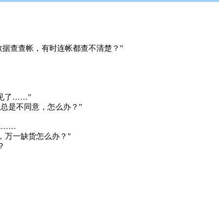
数据查查帐，有时连帐都查不清楚？”
见了……”
总是不同意，怎么办？”
成……
，万一缺货怎么办？”
？