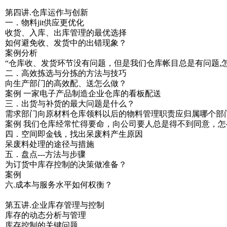
第四讲.仓库运作与创新
一．物料jit供应更优化
收货、入库、出库管理的最优选择
如何避免收、发货中的出错现象？
案例分析
“仓库收、发货环节没有问题，但是我们仓库帐目总是有问题,怎
二．高效拣选与分拣的方法与技巧
向生产部门的高效配、送怎么做？
案例 一家电子产品制造企业仓库的看板配送
三．出货与补货的最大问题是什么？
需求部门向原材料仓库领料以后的物料管理职责应归属哪个部
案例 我们仓库经常忙得要命，向公司要人总是得不到同意，怎
四．空间即金钱，找出呆废料产生原因
呆废料处理的途径与措施
五．盘点---方法与步骤
为订货中库存控制的决策做准备？
案例
六.成本与服务水平如何权衡？
第五讲.企业库存管理与控制
库存的动态分析与管理
库存控制的关键问题