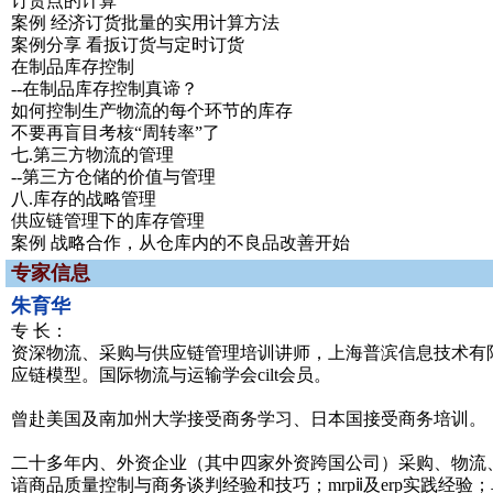
订货点的计算
案例 经济订货批量的实用计算方法
案例分享 看扳订货与定时订货
在制品库存控制
--在制品库存控制真谛？
如何控制生产物流的每个环节的库存
不要再盲目考核“周转率”了
七.第三方物流的管理
--第三方仓储的价值与管理
八.库存的战略管理
供应链管理下的库存管理
案例 战略合作，从仓库内的不良品改善开始
专家信息
朱育华
专 长：
资深物流、采购与供应链管理培训讲师，上海普滨信息技术有限
应链模型。国际物流与运输学会cilt会员。
曾赴美国及南加州大学接受商务学习、日本国接受商务培训。
二十多年内、外资企业（其中四家外资跨国公司）采购、物流
谙商品质量控制与商务谈判经验和技巧；mrpⅱ及erp实践经