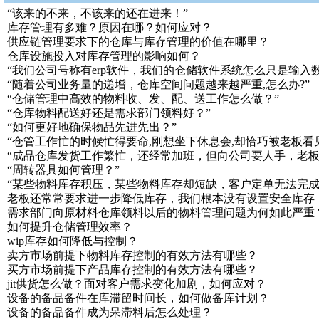
“该来的不来，不该来的还在进来！”
库存管理有多难？原因在哪？如何应对？
供应链管理要求下的仓库与库存管理的价值在哪里？
仓库设施投入对库存管理的影响如何？
“我们公司号称有erp软件，我们的仓储软件系统怎么只是输入
“随着公司业务量的递增，仓库空间问题越来越严重,怎么办?”
“仓储管理中高效的物料收、发、配、送工作怎么做？”
“仓库物料配送好还是需求部门领料好？”
“如何更好地确保物品先进先出？”
“仓管工作忙的时候忙得要命,刚想坐下休息会,却恰巧被老板看
“成品仓库发货工作繁忙，还经常加班，但向公司要人手，老板
“周转器具如何管理？”
“某些物料库存积压，某些物料库存却短缺，客户定单无法完
老板还常常要求进一步降低库存，我们根本没有设置安全库存
需求部门向原材料仓库领料以后的物料管理问题为何如此严重
如何提升仓储管理效率？
wip库存如何降低与控制？
卖方市场前提下物料库存控制的有效方法有哪些？
买方市场前提下产品库存控制的有效方法有哪些？
jit供货怎么做？面对客户需求变化加剧，如何应对？
设备的备品备件在库滞留时间长，如何做备库计划？
设备的备品备件成为呆滞料后怎么处理？