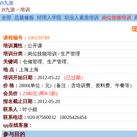
j9九游
j9九游
>
培训
全部
总裁修炼
经理人学院
职业人素质培训
岗位技能培训
现
课程编号：
100139789
培训属性：
公开课
培训分类：
岗位技能培训 / 生产管理
关键词：
仓储管理、生产管理、
地 点：
上海上海
培训开始日期：
2012-05-22
（已过期）
价 格：
2800(单位：元)（备注：含培训费、资料费、午餐等）
会员价：
2380元 (即8.5折)
报名截止日期：
2012-05-20
联系人：
叶小姐
联系电话：
020-87560032 18026426454
qq在线客服：
参与目的