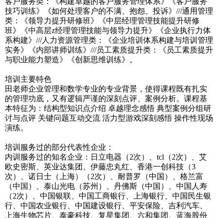
客户服务类：《构建卓越的客户服务管理体系》《客户服务
技巧训练》《如何处理客户的不满、抱怨、投诉》///通用管理
类：《领导力提升研修班》《中层经理管理技能提升研修
班》《中高层z经理管理技能与领导力提升》《企业执行力体
系构建》///人力资源管理类：《企业培训体系构建与培训管理
实务》《内部讲师训练》///员工素质提升类：《员工素质提升
与职业能力塑造》《创新思维训练》。
培训主要特色
田老师企业管理和数学专业的专业背景，使得课程既有扎实
的管理功底，又有逻辑严谨的深刻点评、案例分析。课程基
本特征为：结构型知识点介绍 卓越理念感悟 典型案例分组研
讨与点评 关键问题互动交流 活力型游戏深刻感悟 操作性现场
演练。
培训服务过的部分代表性企业：
内训服务过的知名企业：日立电器（2次）、tcl（2次）、艾
欧史密斯、英业达集团、伊藤忠丸红、香港一创科技（3
次）、诺日士（上海）（2次）、耐普罗（中国）、格兰富
（中国）、泰山光电（苏州）、丹佛斯（中国）、中国人寿
（2次）、中国银联、中国工商银行、上海银行、中国民生银
行、中国农业银行、中国建设银行、平安保险、吉利汽车、
上海生物芯片、泰豪科技、复星集团、六和集团、蓝海股份