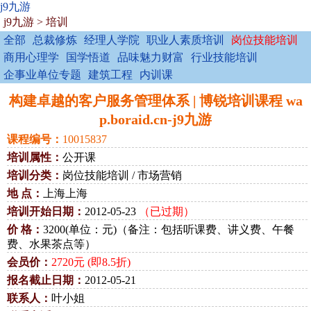
j9九游
j9九游
>
培训
全部
总裁修炼
经理人学院
职业人素质培训
岗位技能培训
商用心理学
国学悟道
品味魅力财富
行业技能培训
企事业单位专题
建筑工程
内训课
构建卓越的客户服务管理体系 | 博锐培训课程 wa
p.boraid.cn-j9九游
课程编号：
10015837
培训属性：
公开课
培训分类：
岗位技能培训 / 市场营销
地 点：
上海上海
培训开始日期：
2012-05-23
（已过期）
价 格：
3200(单位：元)（备注：包括听课费、讲义费、午餐
费、水果茶点等）
会员价：
2720元 (即8.5折)
报名截止日期：
2012-05-21
联系人：
叶小姐