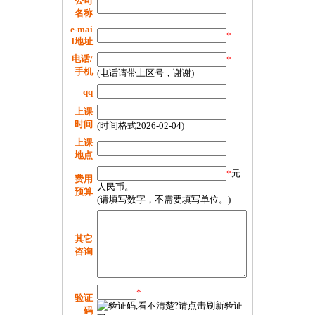
公司
名称
e-mai
*
l地址
电话/
*
手机
(电话请带上区号，谢谢)
qq
上课
时间
(时间格式2026-02-04)
上课
地点
*
元
费用
人民币。
预算
(请填写数字，不需要填写单位。)
其它
咨询
*
验证
码