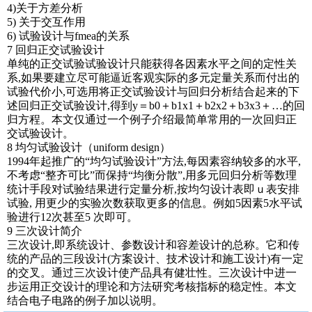
4)关于方差分析
5) 关于交互作用
6) 试验设计与fmea的关系
7 回归正交试验设计
单纯的正交试验试验设计只能获得各因素水平之间的定性关
系,如果要建立尽可能逼近客观实际的多元定量关系而付出的
试验代价小,可选用将正交试验设计与回归分析结合起来的下
述回归正交试验设计,得到y＝b0＋b1x1＋b2x2＋b3x3＋…的回
归方程。本文仅通过一个例子介绍最简单常用的一次回归正
交试验设计。
8 均匀试验设计（uniform design）
1994年起推广的“均匀试验设计”方法,每因素容纳较多的水平,
不考虑“整齐可比”而保持“均衡分散”,用多元回归分析等数理
统计手段对试验结果进行定量分析,按均匀设计表即ｕ表安排
试验, 用更少的实验次数获取更多的信息。例如5因素5水平试
验进行12次甚至5 次即可。
9 三次设计简介
三次设计,即系统设计、参数设计和容差设计的总称。它和传
统的产品的三段设计(方案设计、技术设计和施工设计)有一定
的交叉。通过三次设计使产品具有健壮性。三次设计中进一
步运用正交设计的理论和方法研究考核指标的稳定性。本文
结合电子电路的例子加以说明。