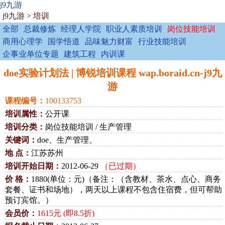
j9九游
j9九游
>
培训
全部
总裁修炼
经理人学院
职业人素质培训
岗位技能培训
商用心理学
国学悟道
品味魅力财富
行业技能培训
企事业单位专题
建筑工程
内训课
doe实验计划法 | 博锐培训课程 wap.boraid.cn-j9九
游
课程编号：
100133753
培训属性：
公开课
培训分类：
岗位技能培训 / 生产管理
关键词：
doe、生产管理、
地 点：
江苏苏州
培训开始日期：
2012-06-29
（已过期）
价 格：
1880(单位：元)（备注：（含教材、茶水、点心、商务
套餐、证书和场地），两天以上课程不包含住宿费，但可帮助
预订宾馆。）
会员价：
1615元 (即8.5折)