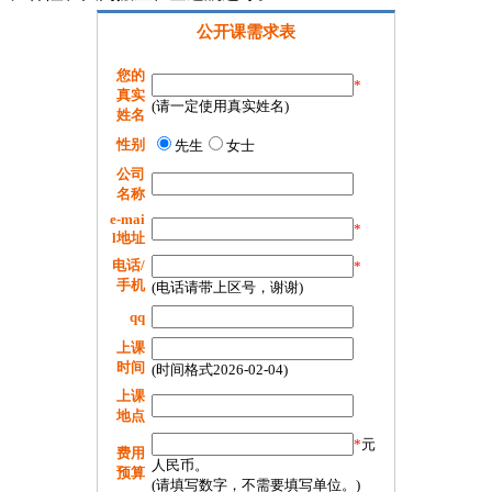
公开课需求表
您的
*
真实
(请一定使用真实姓名)
姓名
性别
先生
女士
公司
名称
e-mai
*
l地址
电话/
*
手机
(电话请带上区号，谢谢)
qq
上课
时间
(时间格式2026-02-04)
上课
地点
*
元
费用
人民币。
预算
(请填写数字，不需要填写单位。)