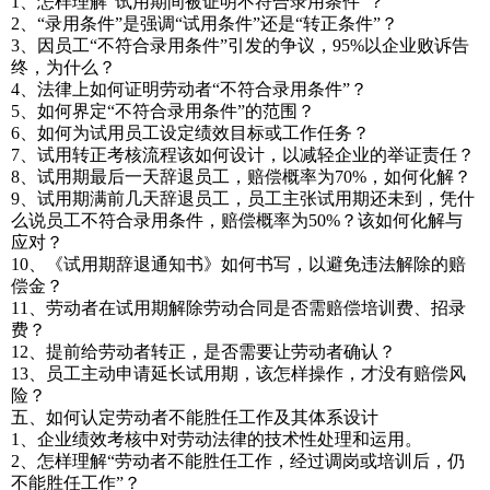
1、怎样理解“试用期间被证明不符合录用条件”？
2、“录用条件”是强调“试用条件”还是“转正条件”？
3、因员工“不符合录用条件”引发的争议，95%以企业败诉告
终，为什么？
4、法律上如何证明劳动者“不符合录用条件”？
5、如何界定“不符合录用条件”的范围？
6、如何为试用员工设定绩效目标或工作任务？
7、试用转正考核流程该如何设计，以减轻企业的举证责任？
8、试用期最后一天辞退员工，赔偿概率为70%，如何化解？
9、试用期满前几天辞退员工，员工主张试用期还未到，凭什
么说员工不符合录用条件，赔偿概率为50%？该如何化解与
应对？
10、《试用期辞退通知书》如何书写，以避免违法解除的赔
偿金？
11、劳动者在试用期解除劳动合同是否需赔偿培训费、招录
费？
12、提前给劳动者转正，是否需要让劳动者确认？
13、员工主动申请延长试用期，该怎样操作，才没有赔偿风
险？
五、如何认定劳动者不能胜任工作及其体系设计
1、企业绩效考核中对劳动法律的技术性处理和运用。
2、怎样理解“劳动者不能胜任工作，经过调岗或培训后，仍
不能胜任工作”？