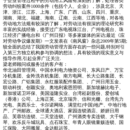
于企业管理过程中的劳动用工风险有深刻的了解，处理各类
劳动纠纷案件1000余件（包括个人、企业），涉及北京、天
津、浙江、江苏、上海、广东、广西、山东、四川、重庆、
湖南、湖北、福建、海南、辽南、云南、江西等地，对各地
劳动地方法规有较深的了解，对劳动法有很深的理论研究和
丰富的实战经验，接受过广东电视珠江台、广州电视台、珠
江经济广播电台和《广州日报》等多家媒体的采访;最近《应
对劳动争议爆发期》一文发表在《南风窗》杂志2009年第5期;
较全面的总结了我国劳动管理方面存在的一些问题,特别对引
入第三方独立机构参与协调的想法，具有较强的现实意义与
指导作用,引起业界广泛关注.
梁老师顾问或服务过的客户有：
华北油田管理局、中国水利电力物资公司、东风日产、万宝
冷机集团、金羚洗衣机集团、南方电网、长大公路集团、长
宏公路、广铝集团、永红服装配件集团、、广州日用五金、
联动科技、创颖实业、奥地利索恩照明、新加坡赫比电子、
新加坡诺卫环保、美国溢隆实业、台湾崧尉股份、爱创域
（香港）公司、上海正英、北京瑞升、信和光栅、台湾先力
光电、美西乐士、卡尔诺网络、满堂红(中国)地产、中地行地
产、广州邮政、全球通大酒店、家园连锁酒店、娇妍日用
品、芙蓉坊连锁、二天堂连锁、广州酒类专卖连锁、大千钢
琴、欢乐反斗城玩具、点石珠宝、年青人眼镜量贩连锁、国
汇保险、大同搬屋、金达航运等。