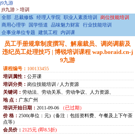
j9九游
j9九游
>
培训
全部
总裁修炼
经理人学院
职业人素质培训
岗位技能培训
商用心理学
国学悟道
品味魅力财富
行业技能培训
企事业单位专题
建筑工程
内训课
员工手册规章制度撰写、解雇裁员、调岗调薪及
违纪员工处理技巧 | 博锐培训课程 wap.boraid.cn-j
9九游
课程编号：
100133455
培训属性：
公开课
培训分类：
岗位技能培训 / 人力资源
关键词：
劳动法、劳动关系、劳动争议、人力资源、
地 点：
广东广州
培训开始日期：
2011-09-06
（已过期）
价 格：
2500(单位：元)（备注：包括资料费、午餐及上下午茶
点等）
会员价：
2125元 (即8.5折)