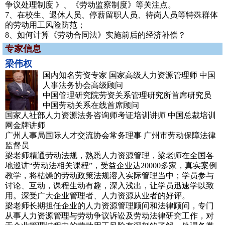
争议处理制度 》、《劳动监察制度》等关注点。
7、在校生、退休人员、停薪留职人员、待岗人员等特殊群体
的劳动用工风险防范；
8、如何计算《劳动合同法》实施前后的经济补偿？
专家信息
梁伟权
国内知名劳资专家 国家高级人力资源管理师 中国
人事法务协会高级顾问
中国管理研究院劳资关系管理研究所首席研究员
中国劳动关系在线首席顾问
国家人社部人力资源法务咨询师考证培训讲师 中国总裁培训
网金牌讲师
广州人事局国际人才交流协会常务理事 广州市劳动保障法律
监督员
梁老师精通劳动法规，熟悉人力资源管理，梁老师在全国各
地巡讲“劳动法相关课程”，受益企业达20000多家，真实案例
教学，将枯燥的劳动政策法规溶入实际管理当中；学员参与
讨论、互动，课程生动有趣，深入浅出，让学员迅速学以致
用。深受广大企业管理者、人力资源从业者的好评。
梁老师长期担任企业的人力资源管理顾问和法律顾问，专门
从事人力资源管理与劳动争议诉讼及劳动法律研究工作，对