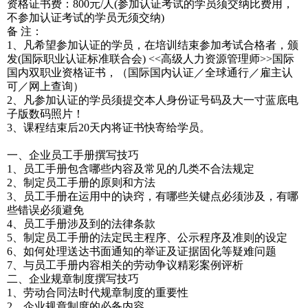
资格证书费：800元/人(参加认证考试的学员须交纳比费用，
不参加认证考试的学员无须交纳)
备 注：
1、凡希望参加认证的学员，在培训结束参加考试合格者，颁
发(国际职业认证标准联合会) <<高级人力资源管理师>>国际
国内双职业资格证书，（国际国内认证／全球通行／雇主认
可／网上查询）
2、凡参加认证的学员须提交本人身份证号码及大一寸蓝底电
子版数码照片！
3、课程结束后20天内将证书快寄给学员。
一、企业员工手册撰写技巧
1、员工手册包含哪些内容及常见的几类不合法规定
2、制定员工手册的原则和方法
3、员工手册在运用中的诀窍，有哪些关键点必须涉及，有哪
些错误必须避免
4、员工手册涉及到的法律条款
5、制定员工手册的法定民主程序、公示程序及准则的设定
6、如何处理送达书面通知的举证及证据固化等疑难问题
7、与员工手册内容相关的劳动争议精彩案例评析
二、企业规章制度撰写技巧
1、劳动合同法时代规章制度的重要性
2、企业规章制度的必备内容