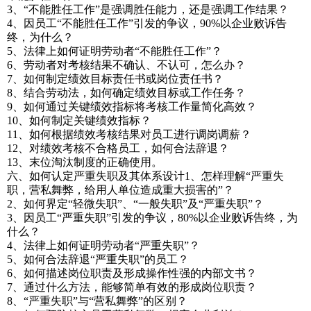
3、“不能胜任工作”是强调胜任能力，还是强调工作结果？
4、因员工“不能胜任工作”引发的争议，90%以企业败诉告
终，为什么？
5、法律上如何证明劳动者“不能胜任工作”？
6、劳动者对考核结果不确认、不认可，怎么办？
7、如何制定绩效目标责任书或岗位责任书？
8、结合劳动法，如何确定绩效目标或工作任务？
9、如何通过关键绩效指标将考核工作量简化高效？
10、如何制定关键绩效指标？
11、如何根据绩效考核结果对员工进行调岗调薪？
12、对绩效考核不合格员工，如何合法辞退？
13、末位淘汰制度的正确使用。
六、如何认定严重失职及其体系设计1、怎样理解“严重失
职，营私舞弊，给用人单位造成重大损害的”？
2、如何界定“轻微失职”、“一般失职”及“严重失职”？
3、因员工“严重失职”引发的争议，80%以企业败诉告终，为
什么？
4、法律上如何证明劳动者“严重失职”？
5、如何合法辞退“严重失职”的员工？
6、如何描述岗位职责及形成操作性强的内部文书？
7、通过什么方法，能够简单有效的形成岗位职责？
8、“严重失职”与“营私舞弊”的区别？