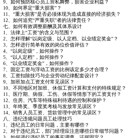
9、如何预防核心员工营私舞弊，损害企业利益？
10、如何界定“重大损害”？
11、“重大损害”是否必须体现为造成直接的经济损失？
12、如何追究“严重失职”者的法律责任？
七、如何有效调整薪酬及其体系设计
1、法律上“工资”的含义与范围？
2、怎样理解“以岗定级、以人定档、以业绩定奖金”？
3、怎样进行简单有效的岗位价值评估？
4、“以岗定级”，如何操作？
5、“以人定档”，如何操作？
6、“以业绩定奖金”，如何操作？
7、固定工资与浮动工资的比例该定多少才合理？
8、工资扣除技巧与企业劳动纪律配套设计？
9、加班加点工资支付常见误区？
10、不同地区对加班、休假工资计算和支付的特殊规定？
11、医疗期、病假、工伤、休假等情形下的工资支付？
12、住房、汽车等特殊福利待遇的控制和保护？
13、年终奖、季度奖考核与发放常见误区？
14、销售人员工资、货款管理中的常见误区？
八、违纪违规问题员工处理技巧
1、违纪员工的日常问题，主要有哪些？
2、对于违纪员工，部门经理应注意哪些日常细节问题？
3、如何进行违纪员工的事实调查、证据固定？