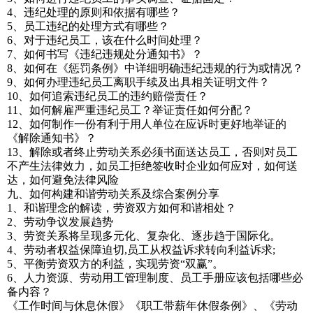
4、违纪处理的原则和依据有哪些？
5、员工违纪的处理方式有哪些？
6、对于违纪员工，该在什么时间处理？
7、如何书写《违纪违规处分通知书》？
8、如何在《惩罚条例》中详细明确违纪违规的行为或情况？
9、如何办理违纪员工离职手续及出具相关证明文件？
10、如何追索违纪员工的违约赔偿责任？
11、如何解雇严重违纪员工？举证责任如何分配？
12、如何制作一份有利于用人单位在应诉时更好地举证的
《解除通知书》？
13、解除或者终止劳动关系必须书面送达员工，否则对员工
不产生法律效力，如员工拒绝签收时企业如何应对，如何送
达，如何避免法律风险
九、如何构建和谐劳动关系及综合案例分享
1、和谐理念的解读，劳资双方如何和谐相处？
2、劳动争议发展趋势
3、劳资关系将呈现多元化、复杂化、逐步趋于国际化。
4、劳动者权益保障迫切,员工从权益诉求转向利益诉求;
5、平衡劳资双方的利益，实现劳资“双赢”。
6、人力资源、劳动用工管理制度、员工手册应该包括哪些必
备内容？
《工作时间与休息休假》《职工带薪年休假条例》、《劳动