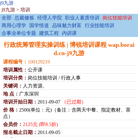
j9九游
j9九游
>
培训
全部
总裁修炼
经理人学院
职业人素质培训
岗位技能培训
商用心理学
国学悟道
品味魅力财富
行业技能培训
企事业单位专题
建筑工程
内训课
行政统筹管理实操训练 | 博锐培训课程 wap.borai
d.cn-j9九游
课程编号：
100129219
培训属性：
公开课
培训分类：
岗位技能培训 / 行政人事
关键词：
人力资源、
地 点：
广东深圳
培训开始日期：
2011-09-07
（已过期）
价 格：
2500(单位：元)（备注：含两天中餐、指定教材、茶
点）
会员价：
2125元 (即8.5折)
报名截止日期：
2011-09-05