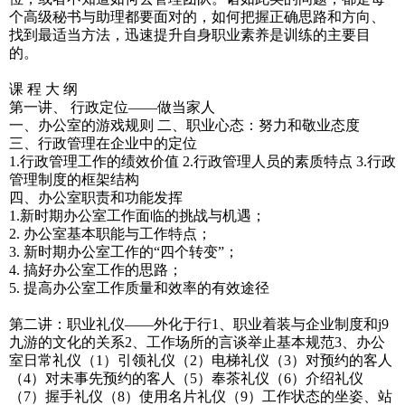
个高级秘书与助理都要面对的，如何把握正确思路和方向、
找到最适当方法，迅速提升自身职业素养是训练的主要目
的。
课 程 大 纲
第一讲、 行政定位——做当家人
一、办公室的游戏规则 二、职业心态：努力和敬业态度
三、行政管理在企业中的定位
1.行政管理工作的绩效价值 2.行政管理人员的素质特点 3.行政
管理制度的框架结构
四、办公室职责和功能发挥
1.新时期办公室工作面临的挑战与机遇；
2. 办公室基本职能与工作特点；
3. 新时期办公室工作的“四个转变”；
4. 搞好办公室工作的思路；
5. 提高办公室工作质量和效率的有效途径
第二讲：职业礼仪——外化于行1、职业着装与企业制度和j9
九游的文化的关系2、工作场所的言谈举止基本规范3、办公
室日常礼仪（1）引领礼仪（2）电梯礼仪（3）对预约的客人
（4）对未事先预约的客人（5）奉茶礼仪（6）介绍礼仪
（7）握手礼仪（8）使用名片礼仪（9）工作状态的坐姿、站