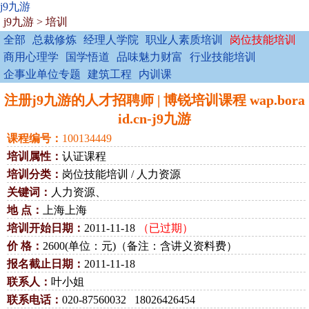
j9九游
j9九游
>
培训
全部
总裁修炼
经理人学院
职业人素质培训
岗位技能培训
商用心理学
国学悟道
品味魅力财富
行业技能培训
企事业单位专题
建筑工程
内训课
注册j9九游的人才招聘师 | 博锐培训课程 wap.bora
id.cn-j9九游
课程编号：
100134449
培训属性：
认证课程
培训分类：
岗位技能培训 / 人力资源
关键词：
人力资源、
地 点：
上海上海
培训开始日期：
2011-11-18
（已过期）
价 格：
2600(单位：元)（备注：含讲义资料费）
报名截止日期：
2011-11-18
联系人：
叶小姐
联系电话：
020-87560032 18026426454