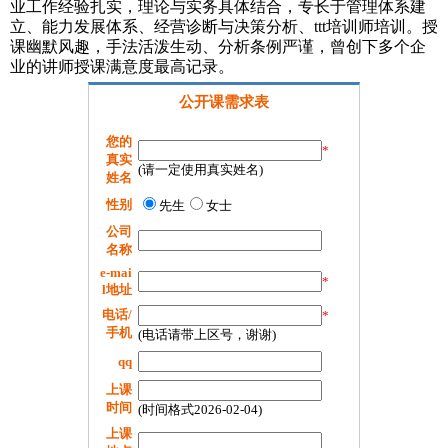
业工作经验扎实，理论与实务具体结合，专长于管理体系建
立、能力发展体系、经营诊断与决策分析、ttt培训师培训。授
课幽默风趣，手法活泼生动、分析条例严谨，曾创下多个企
业的讲师授课满意度最高记录。
公开课需求表
您的
*
真实
(请一定使用真实姓名)
姓名
性别
先生
女士
公司
名称
e-mai
*
l地址
电话/
*
手机
(电话请带上区号，谢谢)
qq
上课
时间
(时间格式2026-02-04)
上课