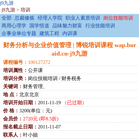
j9九游
j9九游
>
培训
全部
总裁修炼
经理人学院
职业人素质培训
岗位技能培训
商用心理学
国学悟道
品味魅力财富
行业技能培训
企事业单位专题
建筑工程
内训课
财务分析与企业价值管理 | 博锐培训课程 wap.bor
aid.cn-j9九游
课程编号：
100127272
培训属性：
公开课
培训分类：
岗位技能培训 / 财务税务
关键词：
财务管理、
地 点：
北京北京
培训开始日期：
2011-11-19
（已过期）
价 格：
3200(单位：元)
会员价：
2720元 (即8.5折)
报名截止日期：
2011-11-07
联系人：
叶小姐