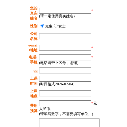
您的
*
真实
(请一定使用真实姓名)
姓名
性别
先生
女士
公司
名称
e-mai
*
l地址
电话/
*
手机
(电话请带上区号，谢谢)
qq
上课
时间
(时间格式2026-02-04)
上课
地点
*
元
费用
人民币。
预算
(请填写数字，不需要填写单位。)