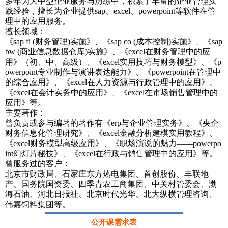
多年为大中型企业服务与历练中，积累了丰富的企业管理实
践经验，擅长为企业提供sap、excel、powerpoint等软件在管
理中的应用服务。
擅长领域：
《sap fi (财务管理)实施》、《sap co (成本控制)实施》、《sap
bw (商业信息数据仓库)实施》、《excel在财务管理中的应
用》（初、中、高级）、《excel实用技巧与财务模型》、《p
owerpoint专业制作与演讲表达能力》、《powerpoint在管理中
的综合应用》、《excel在人力资源与行政管理中的应用》、
《excel在会计实务中的应用》、《excel在市场销售管理中的
应用》等。
主要著作：
曾负责或参与编著的著作有《erp与企业管理实务》、《央企
财务信息化管理研究》、《excel金融分析建模实用教程》、
《excel财务模型高级应用》、《职场演说的魅力——powerpo
int幻灯片秘技》、《excel在行政与销售管理中的应用》等。
曾服务过的客户：
北京市财政局、石家庄东方热电集团、首创股份、丰联地
产、国务院国资委、四季青农工商集团、中关村管委会、渤
海石油、河北日报社、北京时代光华、北大纵横管理咨询、
伟嘉饲料集团等。
公开课需求表