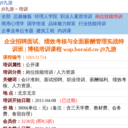
j9九游
j9九游
>
培训
全部
总裁修炼
经理人学院
职业人素质培训
岗位技能培训
商用心理学
国学悟道
品味魅力财富
行业技能培训
企事业单位专题
建筑工程
内训课
企业招聘面试、绩效考核与全面薪酬管理实战特
训班 | 博锐培训课程 wap.boraid.cn-j9九游
课程编号：
100131754
培训属性：
公开课
培训分类：
岗位技能培训 / 人力资源
关键词：
会计准则、面试招聘、职业培训、薪酬福利、绩效考
核、人力资源、
地 点：
北京北京
培训开始日期：
2011-04-08
（已过期）
价 格：
3800(单位：元)（备注：含三天学费、教材费、会务
费、食宿自理）
会员价：
3230元 (即8.5折)