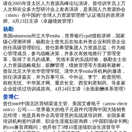
请在2005年亚太区人力资源高峰论坛演讲。曾培训学员上万
人次和在众多大型研讨会上发表演讲，是美国人力资源协会
（shrm）在中国的“全球人力资源管理师”认证项目的首席讲
师。4月23日主讲《卓越绩效管理》
杨勤
美国minnesota州立大学emba，世界银行cpdf授权讲师，国家
级心理测评师，杨勤女士曾先后在知名外资企业和民营企业
担任高级管理职位。曾任新希望集团人力资源总监；作为核
心管理成员，参与战略决策，并多次有效地推行了管理变
革，取得了非凡的成果。 凭借丰富的实战经验，杨勤女士在
人力资源战略规划，薪酬管理，绩效管理等方面颇有建树，
曾应北京大学光华管理学院、清华大学emba等机构的邀请，
担任演讲嘉宾，并为百事可乐、中外运、李宁、欧普照明、
前程无忧、中华英才网、重庆长安、西安利君制药、等多家
企业提供过培训或咨询。4月24日主讲《全面薪酬体系管理》
姜博仁
曾任intel中国北区营销渠道主管、美国艾睿电子（arrow electr
onics）公司――世界最大的电子元器件代理商中国大陆销售
总经理；他是具有外企高管背景的实战派培训师、全国多家
培训机构签约讲师、职业生涯规划咨询师；[中国职场绿卡网]
的ceo兼首席顾问；他开创了5维10度连续职业生涯督导平