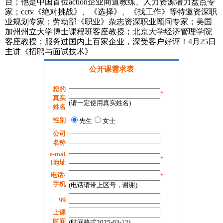
台；他是中国首位action企业商道教练、人力资源潜力盘点专
家；cctv《绝对挑战》、《选择》、《找工作》等特邀资深职
业规划专家；劳动部《职业》杂志资深职业顾问专家；美国
加州州立大学博士课程班客座教授；北京大学经济管理学院
客座教授；服务过国内上百家企业，深受客户好评！4月25日
主讲《招聘与面试技术》
公开课需求表
您的
*
真实
(请一定使用真实姓名)
姓名
性别
先生
女士
公司
名称
e-mai
*
l地址
电话/
*
手机
(电话请带上区号，谢谢)
qq
上课
时间
(时间格式2025-03-12)