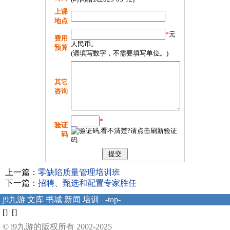
上课
地点
*
元
费用
人民币。
预算
(请填写数字，不需要填写单位。)
其它
咨询
*
验证
码
上一篇：
零缺陷质量管理培训班
下一篇：
招聘、甄选和配置专家胜任
j9九游
文库
书城
新闻
培训
-top-
[] []
© j9九游的版权所有 2002-2025