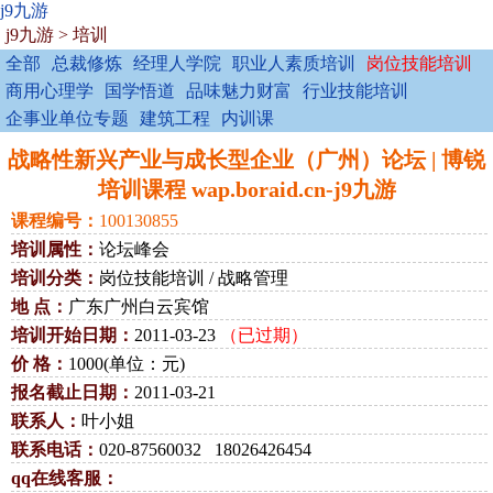
j9九游
j9九游
>
培训
全部
总裁修炼
经理人学院
职业人素质培训
岗位技能培训
商用心理学
国学悟道
品味魅力财富
行业技能培训
企事业单位专题
建筑工程
内训课
战略性新兴产业与成长型企业（广州）论坛 | 博锐
培训课程 wap.boraid.cn-j9九游
课程编号：
100130855
培训属性：
论坛峰会
培训分类：
岗位技能培训 / 战略管理
地 点：
广东广州白云宾馆
培训开始日期：
2011-03-23
（已过期）
价 格：
1000(单位：元)
报名截止日期：
2011-03-21
联系人：
叶小姐
联系电话：
020-87560032 18026426454
qq在线客服：