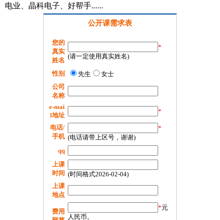
电业、晶科电子、好帮手......
公开课需求表
您的
*
真实
(请一定使用真实姓名)
姓名
性别
先生
女士
公司
名称
e-mai
*
l地址
电话/
*
手机
(电话请带上区号，谢谢)
qq
上课
时间
(时间格式2026-02-04)
上课
地点
*
元
费用
人民币。