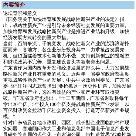
内容简介
论坛背景和意义
《国务院关于加快培育和发展战略性新兴产业的决定》指
出，战略性新兴产业是引导未来经济社会发展的重要力量。
加快培育和发展战略性新兴产业是推进产业结构升级、加快
经济发展方式转变的重大举措。
当前，百舸争流，千帆竞发，战略性新兴产业的澎湃浪潮扑
面而来，各地方、各企业纷纷投身其中，力求抢占发展先
机，但也面临着技术创新能力不强、支持创新创业的投融资
和财税政策不完善、重复建设冒头等新老突出问题。
广东省作为国内改革开发和经济发展的排头兵，大力发展战
略性新兴产业具有重要的意义。近两年，省委省政府都高度
重视战略性新兴产业的发展，中共中央政治局委员、广东省
委书记汪洋同志就曾指出“要抢抓这一历史性机遇，加快发展
战略性新兴产业，选准有效益的产业和产业环节取得突
破。”广东省政府也提出，“十二五期间，广东省财政将每年
拿出20个亿、5年投入100个亿支持战略性新兴产业发展，以
百亿财政资金拉动千亿社会资金投入、打造万亿新兴产业规
模。”
针对广东省及各地市政府、园区、成长型企业面临的种种现
实问题，赛迪顾问作为工业和信息化部中国电子信息产业发
展研究院直属的现代化上市咨询公司，特打造首界“战略性新