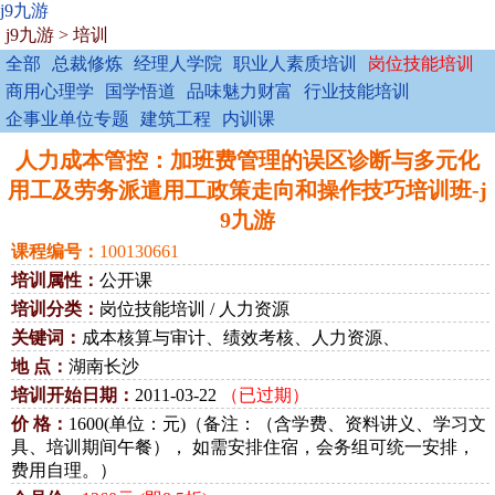
j9九游
j9九游
>
培训
全部
总裁修炼
经理人学院
职业人素质培训
岗位技能培训
商用心理学
国学悟道
品味魅力财富
行业技能培训
企事业单位专题
建筑工程
内训课
人力成本管控：加班费管理的误区诊断与多元化
用工及劳务派遣用工政策走向和操作技巧培训班-j
9九游
课程编号：
100130661
培训属性：
公开课
培训分类：
岗位技能培训 / 人力资源
关键词：
成本核算与审计、绩效考核、人力资源、
地 点：
湖南长沙
培训开始日期：
2011-03-22
（已过期）
价 格：
1600(单位：元)（备注：（含学费、资料讲义、学习文
具、培训期间午餐）， 如需安排住宿，会务组可统一安排，
费用自理。）