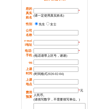
您的
*
真实
(请一定使用真实姓名)
姓名
性别
先生
女士
公司
名称
e-mai
*
l地址
电话/
*
手机
(电话请带上区号，谢谢)
qq
上课
时间
(时间格式2026-02-04)
上课
地点
*
元
费用
人民币。
预算
(请填写数字，不需要填写单位。)