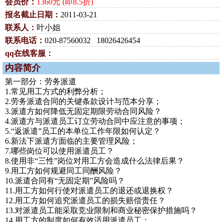
会员价：
1360元 (即8.5折)
报名截止日期：
2011-03-21
联系人：
叶小姐
联系电话：
020-87560032 18026426454
qq在线客服：
内容简介
第一部分：劳务派遣
1.常见用工方式的利弊分析；
2.劳务派遣合同的关键条款设计与范本分享；
3.派遣方如何降低无固定期限劳动合同风险？
4.派遣方与派遣员工订立劳动合同中应注意的事项；
5.“返派遣”员工的本单位工作年限如何认定？
6.新法下派遣方面临的主要管理风险；
7.哪些岗位可以使用派遣员工？
8.使用非“三性”岗位对用工方会造成什么法律后果？
9.用工方如何规避同工同酬风险？
10.派遣合同有“无固定期”风险吗？
11.用工方如何行使对派遣员工的退还或退换权？
12.用工方如何追究派遣员工的损失赔偿责任？
13.对派遣员工能采取竞业限制和商业秘密保护措施吗？
14.用工方的制度如何有效适用派遣员工；