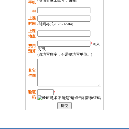
(电话请带上区号，谢谢)
手机
qq
上课
时间
(时间格式2026-02-04)
上课
地点
*
元人
费用
民币。
预算
(请填写数字，不需要填写单位。)
其它
咨询
验证
*
码