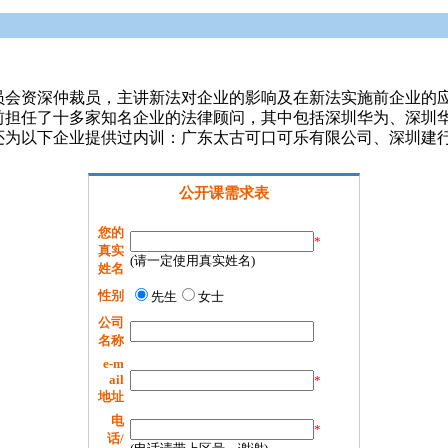
员会资深仲裁员，主讲新法对企业的影响及在新法实施前企业的
前担任了十多家知名企业的法律顾问，其中包括深圳华为、深圳
还为以下企业提供过内训：广东太古可口可乐有限公司、深圳建
公开课需求表
您的
*
真实
(请一定使用真实姓名)
姓名
性别
先生
女士
公司
名称
e-m
ail
*
地址
电
*
话/