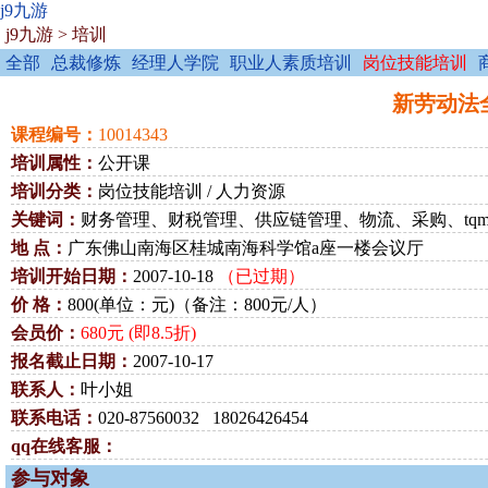
j9九游
j9九游
>
培训
全部
总裁修炼
经理人学院
职业人素质培训
岗位技能培训
新劳动法全面
课程编号：
10014343
培训属性：
公开课
培训分类：
岗位技能培训 / 人力资源
关键词：
财务管理、财税管理、供应链管理、物流、采购、tqm、t
地 点：
广东佛山南海区桂城南海科学馆a座一楼会议厅
培训开始日期：
2007-10-18
（已过期）
价 格：
800(单位：元)（备注：800元/人）
会员价：
680元 (即8.5折)
报名截止日期：
2007-10-17
联系人：
叶小姐
联系电话：
020-87560032 18026426454
qq在线客服：
参与对象