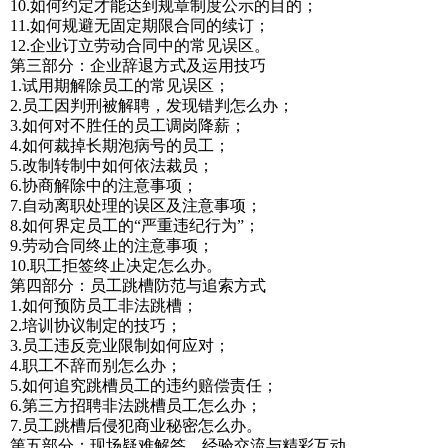
10.如何约定才能达到规章制度公示的目的；
11.如何规避无固定期限合同的续订；
12.企业订立劳动合同中的常见误区。
第三部分：企业辞退方式及运用技巧
1.试用期解除员工的常见误区；
2.员工因判刑被解聘，发现错判怎么办；
3.如何对不胜任的员工调岗降薪；
4.如何裁掉长期泡病号的员工；
5.改制转制中如何依法裁员；
6.协商解除中的注意事项；
7.自动离职处理的误区及注意事项；
8.如何界定员工的“严重违纪行为”；
9.劳动合同终止的注意事项；
10.职工拒签终止决定怎么办。
第四部分：员工跳槽防范与追索方式
1.如何预防员工非法跳槽；
2.培训协议制定的技巧；
3.员工违反竞业限制如何应对；
4.职工不辞而别怎么办；
5.如何追究跳槽员工的违约赔偿责任；
6.第三方招聘非法跳槽员工怎么办；
7.员工跳槽后侵犯商业秘密怎么办。
第五部分：现场疑难解答、经验交流与精彩互动