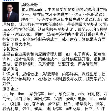
汤晓华先生
北大国际mba，中国最受学员欢迎的采购培训讲师
之一。曾在日本及美国世界500强企业任职采购经
理多年，接受过美国及日本最先进的采购和库存管
理教育。 汤老师有丰富的培训经验，是美国最大的培训公司a
lamo公司在华培训、认证和授权的培训师，截至2005年9月授
课企业达9256家。 同时，汤先生还帮助企业 设计采购和库存
控制方案，企业在控制采购成本，减少库存，降低呆滞方面
得到了巨大改善。
专长领域
主要在企业采购和供应商管理方面，如：电子商务、策略性
询购、战术性采购、策略性成本、全球供应链开发、虚拟供
应链、竞标和谈判、关系管理、资源开发、库存管理等。
授课风格
知识渊博、思维敏捷，条理清晰、内容详实、课程生动，使
学员充分参与其中，在轻松中得到启发与收获，颇受学员的
好评。
服务企业
ge、hp、ibm、福特汽车、intel、摩托罗拉、otis、施耐德、西
门子、可口可乐、丰田汽车、宝洁、爱默生电器、nec、noki
a、飞利浦、埃可森石油、爱立信、杜邦、诺华制药、贝尔、
联合利华、强生、雀巢、通用汽车、ut斯达康、日立、3m中