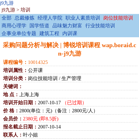
j9九游
j9九游
>
培训
全部
总裁修炼
经理人学院
职业人素质培训
岗位技能培训
商用心理学
国学悟道
品味魅力财富
行业技能培训
企事业单位专题
建筑工程
内训课
采购问题分析与解决 | 博锐培训课程 wap.boraid.c
n-j9九游
课程编号：
10014325
培训属性：
公开课
培训分类：
岗位技能培训 / 生产管理
关键词：
地 点：
上海上海
培训开始日期：
2007-10-17
（已过期）
价 格：
2800(单位：元)（备注：2800元/人）
会员价：
2380元 (即8.5折)
报名截止日期：
2007-10-14
联系人：
叶小姐