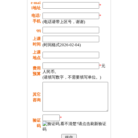
e-mai
*
l地址
电话/
*
手机
(电话请带上区号，谢谢)
qq
上课
时间
(时间格式2026-02-04)
上课
地点
*
元
费用
人民币。
预算
(请填写数字，不需要填写单位。)
其它
咨询
*
验证
码