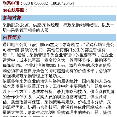
联系电话：
020-87560032 18026426454
qq在线客服：
参与对象
采购副总/总监、供应/采购经理、行政采购/物料经理、以及一
切与采购管理相关的人员
内容简介
通用电气公司（ge）前ceo杰克韦尔奇说过：“采购和销售是公
司唯一能‘挣钱’的部门，其他任何部门发生的都是管理费
用！”。诚然，采购管理作为企业管理中的重要环节，在企业
运营中，成本比重高、资金投入大、管理环节多。采购环节
每降低1%。企业利润将增加5-10%。激烈竞争的环境迫使采
购必须在调整自身角色的同时超越现有的价值水平，必须在
加强和规范采购管理上下足功夫。
依据多年来为企业的培训与咨询服务统计，国内采购人员在
成本及质量的双重压力下，工作中的主要困惑与问题集中在
以下十个方面：总成本分析、谈判策略和技巧、供应商j9九游
的合作伙伴关系、采购人员的职业道德与规范、供应商评
估、质量改进与保证、采购策略与规划、价格成本分析、采
购流程优化、协调与合作技巧。此课程将依此围绕成本与质
量两大主线，形象生动地剖析采购管理中的核心问题，提供