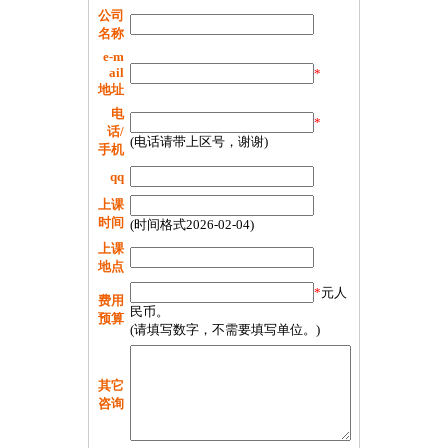
公司
名称
e-m
ail
*
地址
电
*
话/
(电话请带上区号，谢谢)
手机
qq
上课
时间
(时间格式2026-02-04)
上课
地点
*
元人
费用
民币。
预算
(请填写数字，不需要填写单位。)
其它
咨询