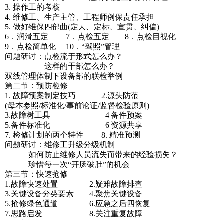
3. 操作工的考核
4. 维修工、生产主管、工程师例保责任承担
5. 做好维保四部曲(定人、定标、宣贯、纠偏)
6．润滑五定 7．点检五定 8．点检目视化
9．点检简单化 10．“驾照”管理
问题研讨：点检流于形式怎么办？
这样的干部怎么办？
双线管理体制下设备部的联检举例
第二节：预防检修
1. 故障预案制定技巧 2.源头防范
(母本参照/标准化/事前论证/监督检验原则)
3.故障树工具 4.备件预案
5.备件标准化 6.资源共享
7. 检修计划的两个特性 8. 精准预测
问题研讨：维修工升级分级机制
如何防止维修人员流失而带来的经验损失？
珍惜每一次“开肠破肚”的机会
第三节：快速抢修
1.故障快速处置 2.疑难故障排查
3.关键设备分类要素 4.聚焦关键设备
5.抢修绿色通道 6.应急之后四恢复
7.思路启发 8.关注重复故障