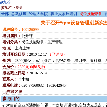
j9九游
j9九游
>
培训
全部
总裁修炼
经理人学院
职业人素质培训
岗位技能培训
关于召开“tpm设备管理创新实务—5
课程编号：
100126099
培训属性：
公开课
培训分类：
岗位技能培训 / 生产管理
地 点：
上海上海
培训开始日期：
2010-12-17
（已过期）
价 格：
2800(单位：元)（备注：含报名费、培训费、资料费
会员价：
2380元 (即8.5折)
报名截止日期：
2010-12-14
联系人：
叶小姐
联系电话：
020-87560032 18026426454
qq在线客服：
参与目的
针对目前企业所遇到的问题，本次培训课程以实战为立足点，