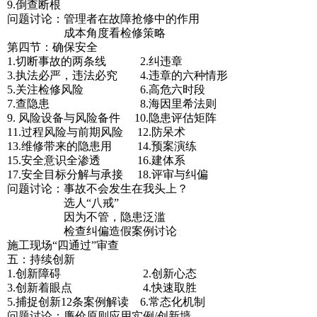
9.倒查断根
问题讨论：管理者在故障抢修中的作用
成本角度看检修策略
第四节：确保安全
1.切断事故的两条线 2.纠违章
3.执法必严，违法必究 4.违章的六种情形
5.关注检修风险 6.高危六时段
7.查隐患 8.海因里希法则
9. 风险设备与风险备件 10.隐患评估矩阵
11.过程风险与前期风险 12.防呆术
13.维修带来的隐患用 14.预案演练
15.安全意识全渗透 16.建体系
17.安全目标分解与承接 18.评审与纠偏
问题讨论：事故不会发生在我头上？
选人“八戒”
因为不管，隐患泛滥
检查纠偏造假案例讨论
施工现场“四通过”审查
五：持续创新
1.创新障碍 2.创新心态
3.创新着眼点 4.快速取胜
5.捕捉创新12条案例解读 6.常态化机制
问题讨论：廉价原则应用实例/创新墙