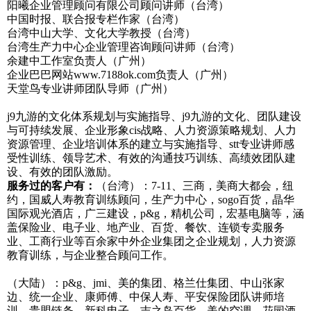
阳曦企业管理顾问有限公司顾问讲师（台湾）
中国时报、联合报专栏作家（台湾）
台湾中山大学、文化大学教授（台湾）
台湾生产力中心企业管理咨询顾问讲师（台湾）
余建中工作室负责人（广州）
企业巴巴网站www.7188ok.com负责人（广州）
天堂鸟专业讲师团队导师（广州）
j9九游的文化体系规划与实施指导、j9九游的文化、团队建设
与可持续发展、企业形象cis战略、人力资源策略规划、人力
资源管理、企业培训体系的建立与实施指导、stt专业讲师感
受性训练、领导艺术、有效的沟通技巧训练、高绩效团队建
设、有效的团队激励。
服务过的客户有：
（台湾）：7-11、三商，美商大都会，纽
约，国威人寿教育训练顾问，生产力中心，sogo百货，晶华
国际观光酒店，广三建设，p&g，精机公司，宏基电脑等，涵
盖保险业、电子业、地产业、百货、餐饮、连锁专卖服务
业、工商行业等百余家中外企业集团之企业规划，人力资源
教育训练，与企业整合顾问工作。
（大陆）：p&g、jmi、美的集团、格兰仕集团、中山张家
边、统一企业、康师傅、中保人寿、平安保险团队讲师培
训、贵盟链条、新科电子、吉之岛百货、美的空调、花园酒