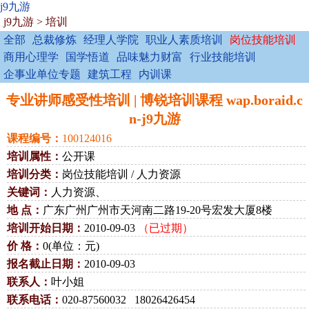
j9九游
j9九游
>
培训
全部
总裁修炼
经理人学院
职业人素质培训
岗位技能培训
商用心理学
国学悟道
品味魅力财富
行业技能培训
企事业单位专题
建筑工程
内训课
专业讲师感受性培训 | 博锐培训课程 wap.boraid.c
n-j9九游
课程编号：
100124016
培训属性：
公开课
培训分类：
岗位技能培训 / 人力资源
关键词：
人力资源、
地 点：
广东广州广州市天河南二路19-20号宏发大厦8楼
培训开始日期：
2010-09-03
（已过期）
价 格：
0(单位：元)
报名截止日期：
2010-09-03
联系人：
叶小姐
联系电话：
020-87560032 18026426454