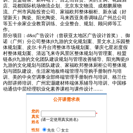
店、花都国际机场物流企划、北京东文物流、成都鹏展物
流、广州市风险投资公司、家福欧邦整体橱柜、新永诚（好
望新天）陶瓷、阳光陶瓷、马来西亚美香调味品广州总公司
等五十余家企业教育训练、企业整合、规划、顾问师等工
作。
部分项目：d&n广告设计（曾获亚太地区广告设计首奖）、御
诺（广州）分公司整体j9九游的文化规划案、景文水上乐园整
体规划案、皮尔.卡丹台湾整体市场规划案、肇庆七星岩度假
村整体规划案、清远飞来寺风景区整体规划与管理案、桂盟
链条j9九游的文化团队建设规划与管理改善辅导、阳光陶瓷j9
九游的文化规划与团队建设、家福欧邦整体厨柜公司整体规
划与团队建设、生活家地板终端管理与导购手册制作与培
训、美的中央空调事业部终端管理手册制作与培训、格兰仕
内部讲师培训、广州宏灏建材终端体系辅导与培训、中国移
动通信中层经理职业化素养课程与课件设计……
公开课需求表
您的
*
真实
(请一定使用真实姓名)
姓名
性别
先生
女士