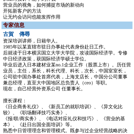
营业员的视角，如何捕捉市场的新动向
开拓新客户的方法
让无约会访问也能发挥作用
专家信息
古賀 傳尋
资深培训讲师，日籍华人。
1985年以某直辖市驻日办事处代表身份赴日工作。
后就读于日本横滨国立大学大学院，攻读国际经济学。专修
中日经济政策，获国际经济学硕士学位。
毕业后进入日本建材业某no.1企业工作（股票上市）。历任营
业员，主任，系长，科长代理、科长，次长，中国室室长，
公司驻中国办事处首席代表，上海支店长，中国分公司董事
兼总经理，直至大中国地区总负责人（ceo）等职。
现在，自己经营外资系公司 任董事长。
擅长课程：
《日企商务礼仪》、《新员工的就职培训》、《异文化比
较》、《职场翻译技巧实务》、
《报/联/商实务》、《电话对应礼仪和技巧》、《营业的基
本》、《赴日出国全面培训》等。
熟悉中日管理理念和管理模式。既参与过企业经营战略的决