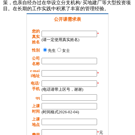
策，也亲自经办过在华设立分支机构/ 买地建厂等大型投资项
目。在长期的工作实践中积累了丰富的管理经验。
公开课需求表
您的
*
真实
(请一定使用真实姓名)
姓名
性别
先生
女士
公司
名称
e-mai
*
l地址
电话/
*
手机
(电话请带上区号，谢谢)
qq
上课
时间
(时间格式2026-02-04)
上课
地点
*
元
费用