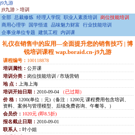
j9九游
j9九游
>
培训
全部
总裁修炼
经理人学院
职业人素质培训
岗位技能培训
商用心理学
国学悟道
品味魅力财富
行业技能培训
企事业单位专题
建筑工程
内训课
礼仪在销售中的应用—全面提升您的销售技巧 | 博
锐培训课程 wap.boraid.cn-j9九游
课程编号：
100118878
培训属性：
公开课
培训分类：
岗位技能培训 / 市场营销
地 点：
上海上海
培训开始日期：
2010-09-04
（已过期）
价 格：
1200(单位：元)（备注：1200元 课程费用包含培训、
资料、案例与管理模型、后续免费咨询、午餐等。）
会员价：
1020元 (即8.5折)
报名截止日期：
2010-09-01
联系人：
叶小姐