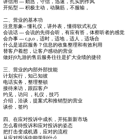
讲信用 --- 勤恳，守信，迅速，扎实的作风
开拓型 --- 积极主动，动脑筋，不服输，
二、营业的基本功
注意形象-- 懂礼仪，讲外表，懂得软式礼仪
会说话 --- 会说的先得会听，有应有答，体察听者的感觉
会办事 --- c,p,o，适时，适地，适人，适场合
什么是追踪服务？信息的收集整理和有效利用
替客户着想，让客户感动的营业
做好j9九游的售后服务往往是扩大业绩的捷径
三、营业的内部外部技能
计划实行，知己知彼
电话实务，整理整頓
接待来访，跟踪客户
约见，访问 ，礼仪，技巧
介绍，洽谈，提案式和推销型的营业
谈价，签约
四、在应对投诉中成长，开拓新新市场
怎么看待投诉和应对投诉的姿态
把打击变成机遇，应对的流程
从应对投诉中能学到什么