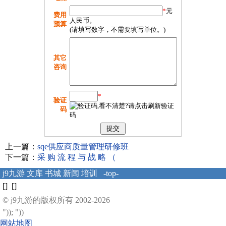
*
元
费用
人民币。
预算
(请填写数字，不需要填写单位。)
其它
咨询
*
验证
码
上一篇：
sqe供应商质量管理研修班
下一篇：
采 购 流 程 与 战 略 （
j9九游
文库
书城
新闻
培训
-top-
[] []
© j9九游的版权所有 2002-2026
")); "))
网站地图