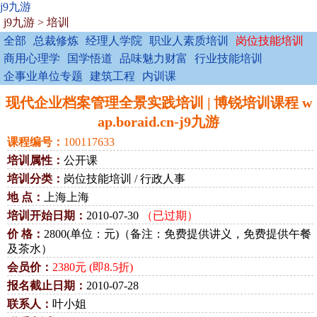
j9九游
j9九游
>
培训
全部
总裁修炼
经理人学院
职业人素质培训
岗位技能培训
商用心理学
国学悟道
品味魅力财富
行业技能培训
企事业单位专题
建筑工程
内训课
现代企业档案管理全景实践培训 | 博锐培训课程 w
ap.boraid.cn-j9九游
课程编号：
100117633
培训属性：
公开课
培训分类：
岗位技能培训 / 行政人事
地 点：
上海上海
培训开始日期：
2010-07-30
（已过期）
价 格：
2800(单位：元)（备注：免费提供讲义，免费提供午餐
及茶水）
会员价：
2380元 (即8.5折)
报名截止日期：
2010-07-28
联系人：
叶小姐