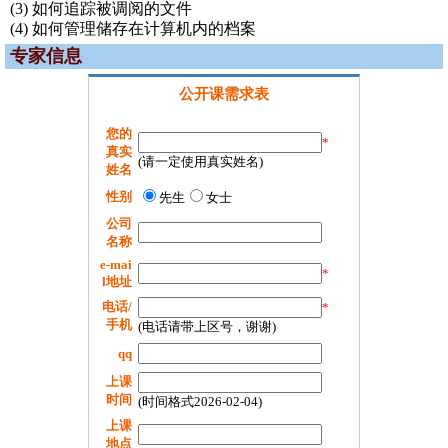
(3) 如何追踪被调阅的文件
(4) 如何管理储存在计算机内的档案
专家信息
公开课需求表
您的
*
真实
(请一定使用真实姓名)
姓名
性别
先生
女士
公司
名称
e-mai
*
l地址
电话/
*
手机
(电话请带上区号，谢谢)
qq
上课
时间
(时间格式2026-02-04)
上课
地点