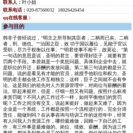
联系人：
叶小姐
联系电话：
020-87560032 18026426454
qq在线客服：
参与目的
韩非子曾经说过，“明主之所导制其臣者，二柄而已矣。二柄
者，刑、德也。”“治国之臣，效 功于国以履位，见能于官以
受职，尽力于权衡以任事。”“明君使事不相干，故莫讼。”第
一句话的意思是说，圣明的君主，要管理好臣子，就要有赏
罚两个手段。本质就是一个奖惩问题。具体到企业中去，就
是职位的升迁，薪酬的发放问题。第二第三句说的都是分工
问题。说的是看见有才能的官员，就授予他职位和权力。圣
明的君主都会使工作互相独立，这样，臣子之间就不会有争
论。这是我们的祖先对人力资源管理中，对岗位与薪酬的看
法。听起来挺对，但是，仔细一想又有问题。按照什么标准
来赏罚呢？不同人的工作过不一样，如何平衡他们的赏罚
呢？工作之间没有交叉，说起来挺好，做起来又难了。因为
企业是一个系统，工作都是按照一个流程进行的，完全分清
责任，能做到吗？在从事咨询与培训工作的这些年中，经常
有人问我人力资源工作，哪些最难做，回顾一下自己的工
作，有三件事是最难做的。岗位、绩效、薪酬。因为这三件
事情，都涉及到每个员工的利益。首先，岗位的设计与位置