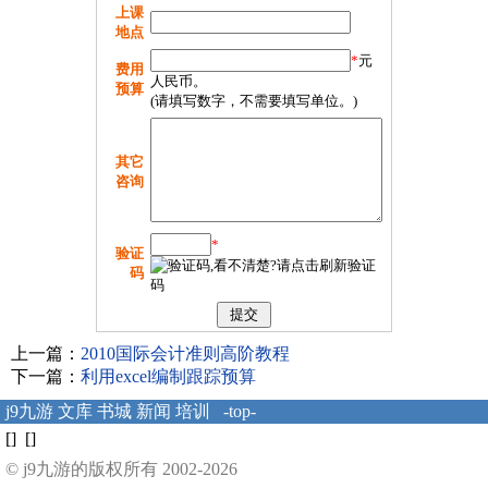
上课
地点
*
元
费用
人民币。
预算
(请填写数字，不需要填写单位。)
其它
咨询
*
验证
码
上一篇：
2010国际会计准则高阶教程
下一篇：
利用excel编制跟踪预算
j9九游
文库
书城
新闻
培训
-top-
[] []
© j9九游的版权所有 2002-2026