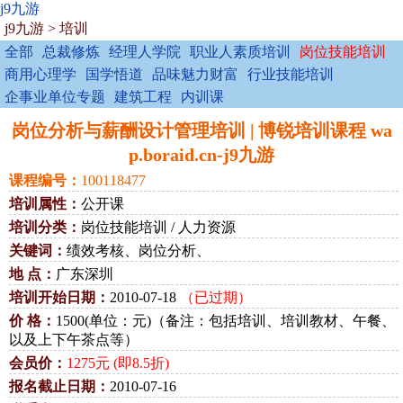
j9九游
j9九游
>
培训
全部
总裁修炼
经理人学院
职业人素质培训
岗位技能培训
商用心理学
国学悟道
品味魅力财富
行业技能培训
企事业单位专题
建筑工程
内训课
岗位分析与薪酬设计管理培训 | 博锐培训课程 wa
p.boraid.cn-j9九游
课程编号：
100118477
培训属性：
公开课
培训分类：
岗位技能培训 / 人力资源
关键词：
绩效考核、岗位分析、
地 点：
广东深圳
培训开始日期：
2010-07-18
（已过期）
价 格：
1500(单位：元)（备注：包括培训、培训教材、午餐、
以及上下午茶点等）
会员价：
1275元 (即8.5折)
报名截止日期：
2010-07-16