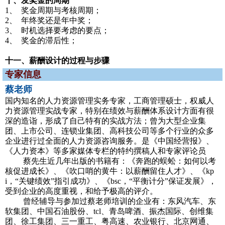
十、发奖金的周期
1、 奖金周期与考核周期；
2、 年终奖还是年中奖；
3、 时机选择要考虑的要点；
4、 奖金的滞后性；
十一、薪酬设计的过程与步骤
专家信息
蔡老师
国内知名的人力资源管理实务专家，工商管理硕士，权威人
力资源管理实战专家，特别在绩效与薪酬体系设计方面有很
深的造诣，形成了自己特有的实战方法；曾为大型企业集
团、上市公司、连锁业集团、高科技公司等多个行业的众多
企业进行过全面的人力资源咨询服务。是《中国经营报》、
《人力资本》等多家媒体专栏的特约撰稿人和专家评论员
蔡先生近几年出版的书籍有：《奔跑的蜈蚣：如何以考
核促进成长》、《吹口哨的黄牛：以薪酬留住人才》、《kp
i，“关键绩效”指引成功》、《bsc，“平衡计分”保证发展》，
受到企业的高度重视，和给予极高的评介。
曾经辅导与参加过蔡老师培训的企业有：东风汽车、东
软集团、中国石油股份、tcl、青岛啤酒、振杰国际、创维集
团、徐工集团、三一重工、粤高速、农业银行、北京网通、