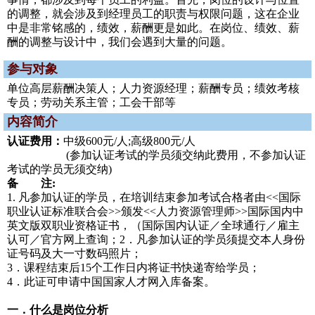
的调整，就会涉及到经理员工的职责与权限问题，这在企业
中是非常铭感的，绩效，薪酬更是如此。在岗位、绩效、薪
酬的调整与设计中，我们会遇到大量的问题。
参与对象
单位高层薪酬决策人；人力资源经理；薪酬专员；绩效考核
专员；劳动关系主管；工会干部等
内容简介
认证费用：
中级600元/人;高级800元/人
(参加认证考试的学员须交纳此费用，不参加认证
考试的学员无须交纳)
备 注:
1. 凡参加认证的学员，在培训结束参加考试合格者由<<国际
职业认证标准联合会>>颁发<<人力资源管理师>>国际国内中
英文版双职业资格证书，（国际国内认证／全球通行／雇主
认可／官方网上查询；2．凡参加认证的学员须提交本人身份
证号码及大一寸数码照片；
3．课程结束后15个工作日内将证书快递寄给学员；
4．此证可申请中国国家人才网入库备案。
一．什么是岗位分析