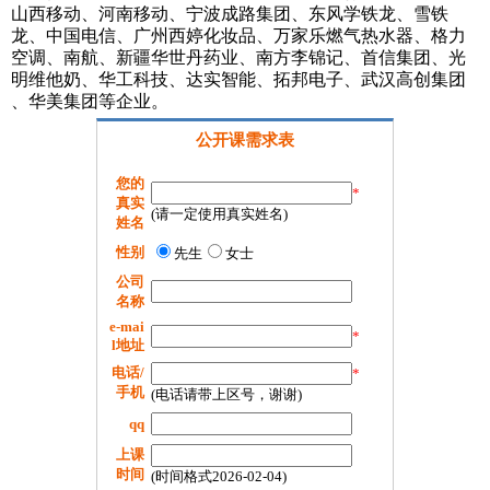
山西移动、河南移动、宁波成路集团、东风学铁龙、雪铁
龙、中国电信、广州西婷化妆品、万家乐燃气热水器、格力
空调、南航、新疆华世丹药业、南方李锦记、首信集团、光
明维他奶、华工科技、达实智能、拓邦电子、武汉高创集团
、华美集团等企业。
公开课需求表
您的
*
真实
(请一定使用真实姓名)
姓名
性别
先生
女士
公司
名称
e-mai
*
l地址
电话/
*
手机
(电话请带上区号，谢谢)
qq
上课
时间
(时间格式2026-02-04)