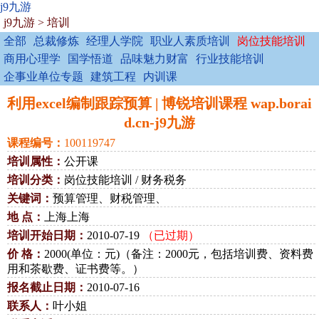
j9九游
j9九游
>
培训
全部
总裁修炼
经理人学院
职业人素质培训
岗位技能培训
商用心理学
国学悟道
品味魅力财富
行业技能培训
企事业单位专题
建筑工程
内训课
利用excel编制跟踪预算 | 博锐培训课程 wap.borai
d.cn-j9九游
课程编号：
100119747
培训属性：
公开课
培训分类：
岗位技能培训 / 财务税务
关键词：
预算管理、财税管理、
地 点：
上海上海
培训开始日期：
2010-07-19
（已过期）
价 格：
2000(单位：元)（备注：2000元，包括培训费、资料费
用和茶歇费、证书费等。）
报名截止日期：
2010-07-16
联系人：
叶小姐