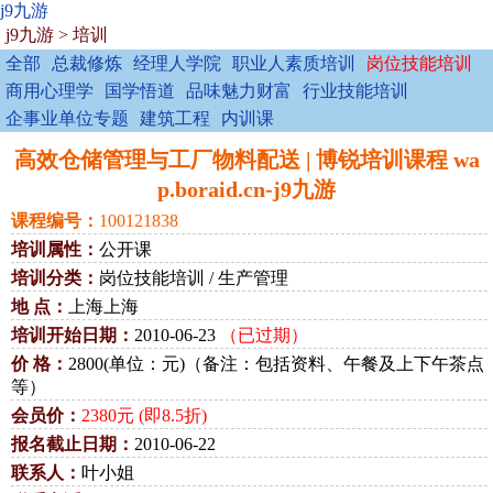
j9九游
j9九游
>
培训
全部
总裁修炼
经理人学院
职业人素质培训
岗位技能培训
商用心理学
国学悟道
品味魅力财富
行业技能培训
企事业单位专题
建筑工程
内训课
高效仓储管理与工厂物料配送 | 博锐培训课程 wa
p.boraid.cn-j9九游
课程编号：
100121838
培训属性：
公开课
培训分类：
岗位技能培训 / 生产管理
地 点：
上海上海
培训开始日期：
2010-06-23
（已过期）
价 格：
2800(单位：元)（备注：包括资料、午餐及上下午茶点
等）
会员价：
2380元 (即8.5折)
报名截止日期：
2010-06-22
联系人：
叶小姐