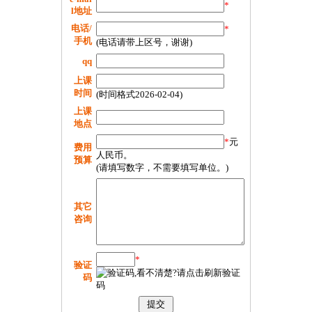
*
l地址
电话/
*
手机
(电话请带上区号，谢谢)
qq
上课
时间
(时间格式2026-02-04)
上课
地点
*
元
费用
人民币。
预算
(请填写数字，不需要填写单位。)
其它
咨询
*
验证
码