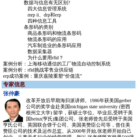
数据与信息有无区别?
四大信息管理系统
mrp ii、drp和erp
四种信息工具
条形码的类别
商品条形码和物流条形码
物流条形码的应用
汽车制造业的条形码应用
数据采集器
为什么要用rfid？
案例分析：上海移动通信的工厂物流自动控制系统
案例分析：rfid挑战零售业供应链
erp成功案例：重庆嘉陵重塑“价值流”
专家信息
张仲豪
改革开放后早期海归派讲师。1986年获美国gerber
公司的奖学金赴美国michigan state university (密西
根州立大学) 留学，获硕士学位。毕业后,受聘于美
国heinz(亨氏)集团公司。张老师曾先后受聘于美国
亨氏公司、英国联合饼干公司、美国美赞臣公司等，曾任美
赞臣公司的技术及运作总监。从2000年开始,张老师开始自己