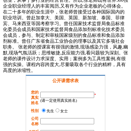
创业，从事于多行业的经营管理。所以,张老师既有世界500强
企业职业经理人的丰富阅历,又有作为企业老板的心得体会。
在二十多年的职业生涯中，张老师曾接受过各种国际国内的
职业培训。曾赴加拿大、美国、英国、新加坡、泰国、菲律
宾、马来西亚等国考察学习。曾任国家技术监督局食品标准
化委员会成员和国家技术监督局食品添加剂标准化技术委员
会成员，参与、制定和审核国家级别的食品标准和食品添加
剂标准。曾任广东省食品工业协会的理事以及其它多项社会
职务。 张老师的授课富有很强的激情,现场感染力强，风趣,幽
默,现场气氛活跃；思维敏捷,反应能力强,看问题较为深刻。张
老师的课件设计力求深度、实用；案例多为工具性案例,有很
强的实操。课程内容跨度大,尽量吸取各个行业的精粹，具有
高度的浓缩性。
公开课需求表
您的
*
真实
(请一定使用真实姓名)
姓名
性别
先生
女士
公司
名称
e-mai