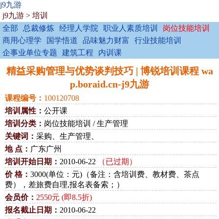
j9九游
j9九游
>
培训
全部
总裁修炼
经理人学院
职业人素质培训
岗位技能培训
商用心理学
国学悟道
品味魅力财富
行业技能培训
企事业单位专题
建筑工程
内训课
精益采购管理与优势谈判技巧 | 博锐培训课程 wa
p.boraid.cn-j9九游
课程编号：
100120708
培训属性：
公开课
培训分类：
岗位技能培训 / 生产管理
关键词：
采购、生产管理、
地 点：
广东广州
培训开始日期：
2010-06-22
（已过期）
价 格：
3000(单位：元)（备注：含培训费、教材费、茶点
费），差旅费自理,报名表备索；）
会员价：
2550元 (即8.5折)
报名截止日期：
2010-06-22