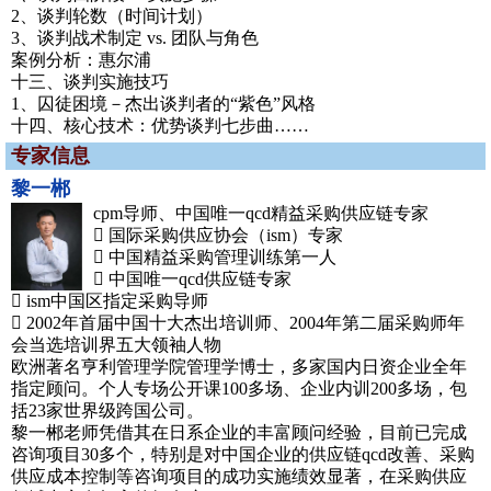
2、谈判轮数（时间计划）
3、谈判战术制定 vs. 团队与角色
案例分析：惠尔浦
十三、谈判实施技巧
1、囚徒困境－杰出谈判者的“紫色”风格
十四、核心技术：优势谈判七步曲……
专家信息
黎一郴
cpm导师、中国唯一qcd精益采购供应链专家
 国际采购供应协会（ism）专家
 中国精益采购管理训练第一人
 中国唯一qcd供应链专家
 ism中国区指定采购导师
 2002年首届中国十大杰出培训师、2004年第二届采购师年
会当选培训界五大领袖人物
欧洲著名亨利管理学院管理学博士，多家国内日资企业全年
指定顾问。个人专场公开课100多场、企业内训200多场，包
括23家世界级跨国公司。
黎一郴老师凭借其在日系企业的丰富顾问经验，目前已完成
咨询项目30多个，特别是对中国企业的供应链qcd改善、采购
供应成本控制等咨询项目的成功实施绩效显著，在采购供应