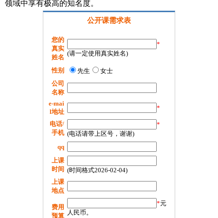
领域中享有极高的知名度。
公开课需求表
您的
*
真实
(请一定使用真实姓名)
姓名
性别
先生
女士
公司
名称
e-mai
*
l地址
电话/
*
手机
(电话请带上区号，谢谢)
qq
上课
时间
(时间格式2026-02-04)
上课
地点
*
元
费用
人民币。
预算