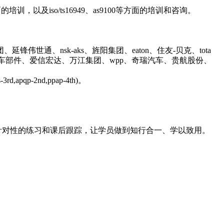
，以及iso/ts16949、as9100等方面的培训和咨询。
伟世通、nsk-aks、旌阳集团、eaton、住友-贝克、tota
车部件、爱信宏达、万江集团、wpp、奇瑞汽车、贵航股份、
apqp-2nd,ppap-4th)。
针对性的练习和课后跟踪，让学员做到知行合一、学以致用。