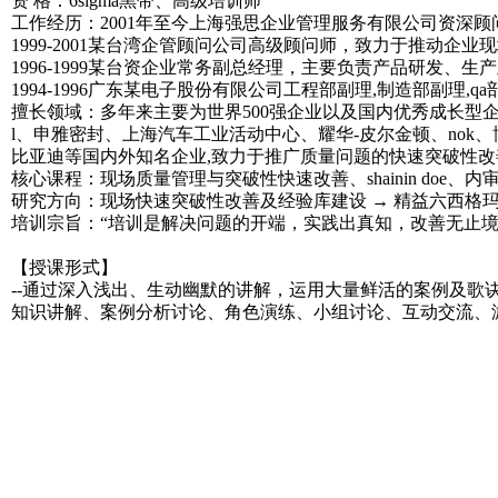
资 格：6sigma黑带、高级培训师
工作经历：2001年至今上海强思企业管理服务有限公司资深顾问、高级
1999-2001某台湾企管顾问公司高级顾问师，致力于推动企业现场
1996-1999某台资企业常务副总经理，主要负责产品研发、生
1994-1996广东某电子股份有限公司工程部副理,制造部副理,q
擅长领域：多年来主要为世界500强企业以及国内优秀成长型企业提供培训
l、申雅密封、上海汽车工业活动中心、耀华-皮尔金顿、no
比亚迪等国内外知名企业,致力于推广质量问题的快速突破性
核心课程：现场质量管理与突破性快速改善、shainin doe、内审员培训（as9100c，is
研究方向：现场快速突破性改善及经验库建设 → 精益六西格
培训宗旨：“培训是解决问题的开端，实践出真知，改善无止境
【授课形式】
--通过深入浅出、生动幽默的讲解，运用大量鲜活的案例及
知识讲解、案例分析讨论、角色演练、小组讨论、互动交流、