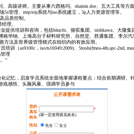
讲师。主要从事六西格玛、shainin doe、五大工具等方面的培训
5s管理、mrp/erp系统与iso系统建立，3p人力资源管理等。
产及品质控制。
a部经理。
和咨询，包括hitachi、骆驼集团、nishkawa、大隆集团、延锋
k、博格华纳、上海高分子材料研究所、自然堂、胜通集团、李尔汽
改善方法及世界级管理模式在组织内的有效应用。
o/ts16949:2009)、5tools(fmea-4th,spc-2nd, mas-3rd,
玛管理
。”
歌诀化记忆，启发学员系统全面地掌握课程要点；结合前期调研、
游戏感悟、头脑风暴、强调学员参与
公开课需求表
您的
*
真实
(请一定使用真实姓名)
姓名
性别
先生
女士
公司