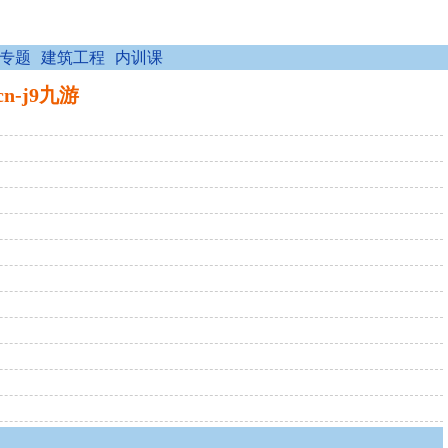
专题
建筑工程
内训课
n-j9九游