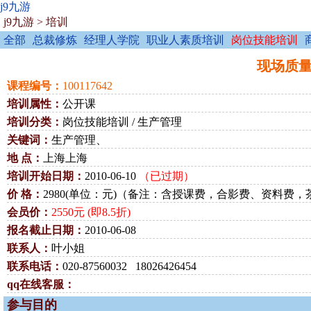
j9九游
j9九游
>
培训
全部
总裁修炼
经理人学院
职业人素质培训
岗位技能培训
现场质量管
课程编号：
100117642
培训属性：
公开课
培训分类：
岗位技能培训 / 生产管理
关键词：
生产管理、
地 点：
上海上海
培训开始日期：
2010-06-10
（已过期）
价 格：
2980(单位：元)（备注：含授课费，合影费、资料费
会员价：
2550元 (即8.5折)
报名截止日期：
2010-06-08
联系人：
叶小姐
联系电话：
020-87560032 18026426454
qq在线客服：
参与目的