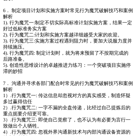
6． 制定项目计划和实施方案时常见行为魔咒破解技巧和案例
解析
1). 行为魔咒一:制定不切实际高标准计划实施方案，结果一定
好过低标准务实方案
2). 行为魔咒二:计划和实施方案越详细越受大家的欢迎。
3). 行为魔咒三:实施方案过程遇到阻力时，要加大说服力度并
持续施压。
4). 行为魔咒四: 制定计划时，就为将来预留了不按期完成的
后路准备。
5). 创造性思维设计的卓越推进力练习：一个突破项目实施停
滞的妙招
7． 沟通并寻求各部门配合时常见的行为魔咒破解技巧和案例
解析
1）.行为魔咒一: 传达信息却忽视对方的真实感受，制造怀疑
多过赢得信任
2）.行为魔咒二: 一字不漏的全盘传递，比经过自己提炼后的
重点扼要介绍更可靠。
3）.行为魔咒三: 即使自己觉察了，也不认为有必要为言行一
致做出个人牺牲。
4）.行为魔咒四: 忽视外界沟通新技术与内部沟通设备资源的