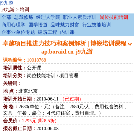
j9九游
j9九游
>
培训
全部
总裁修炼
经理人学院
职业人素质培训
岗位技能培训
商用心理学
国学悟道
品味魅力财富
行业技能培训
企事业单位专题
建筑工程
内训课
卓越项目推进力技巧和案例解析 | 博锐培训课程 w
ap.boraid.cn-j9九游
课程编号：
10018768
培训属性：
公开课
培训分类：
岗位技能培训 / 项目管理
关键词：
地 点：
北京北京
培训开始日期：
2010-06-11
（已过期）
价 格：
2680(单位：元)（备注：2680元/人，费用包含资料，
文具，午餐，点心；可代订住宿，费用自理。）
会员价：
2295元 (即8.5折)
报名截止日期：
2010-06-08