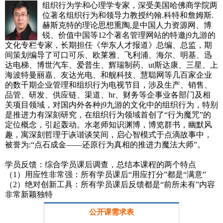
组织行为学和心理学专家，深受美国哈佛商学院两
位著名组织行为和领导力教授约翰.科特和詹姆斯.
赫斯克特的理论思想熏陶,是中国人力资源网、博
锐、价值中国等12个著名管理网站的特邀j9九游的
文化专栏专家，长期担任《华东人才报道》总编、总监，期
间策划编导了可口可乐、欧莱雅、飞利浦、海尔、明基、迅
达电梯、博世汽车、爱普生、辉瑞制药、ut斯达康、三星、上
海波特曼丽嘉、友达光电、和舰科技、慧聪网等几百家企业
的数千期企业管理和组织行为电视节目，涉及生产、销售、
品管、研发、供应链、渠道、hr、财务等企事业各部门及相
关项目领域，对国内外各种j9九游的文化中的组织行为，特别
是推进力有深刻研究，在组织行为领域首创了“行为魔咒”的
定位概念，引起轰动。水老师知识渊博，博览群书，幽默风
趣，寓深刻哲理于诙谐谈笑间，启心智模式于点滴故事中，
被誉为:“点石成金——还原行为真相的推进力魔法大师”。
学员反馈：综合学员课后调查，总结本课程的两个特点
（1）用应性非常强：所有学员课后“用应打分”都是“满意”
（2）绝对创新工具：所有学员课后反馈都是“前所未有”内容
非常新颖独特
公开课需求表