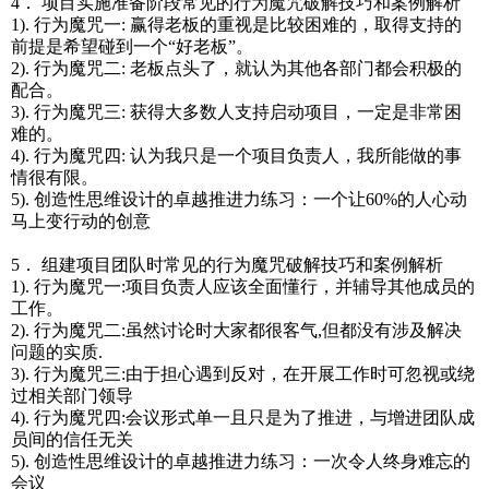
4． 项目实施准备阶段常见的行为魔咒破解技巧和案例解析
1). 行为魔咒一: 赢得老板的重视是比较困难的，取得支持的
前提是希望碰到一个“好老板”。
2). 行为魔咒二: 老板点头了，就认为其他各部门都会积极的
配合。
3). 行为魔咒三: 获得大多数人支持启动项目，一定是非常困
难的。
4). 行为魔咒四: 认为我只是一个项目负责人，我所能做的事
情很有限。
5). 创造性思维设计的卓越推进力练习：一个让60%的人心动
马上变行动的创意
5． 组建项目团队时常见的行为魔咒破解技巧和案例解析
1). 行为魔咒一:项目负责人应该全面懂行，并辅导其他成员的
工作。
2). 行为魔咒二:虽然讨论时大家都很客气,但都没有涉及解决
问题的实质.
3). 行为魔咒三:由于担心遇到反对，在开展工作时可忽视或绕
过相关部门领导
4). 行为魔咒四:会议形式单一且只是为了推进，与增进团队成
员间的信任无关
5). 创造性思维设计的卓越推进力练习：一次令人终身难忘的
会议