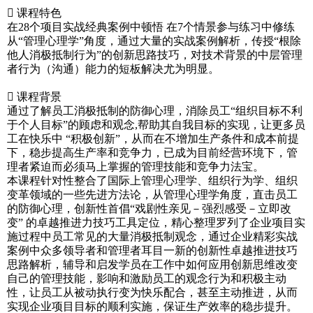
 课程特色
在28个项目实战经典案例中顿悟 在7个情景参与练习中修练
从“管理心理学”角度，通过大量的实战案例解析，传授“根除
他人消极抵制行为”的创新思路技巧，对技术背景的中层管理
者行为（沟通）能力的短板解决尤为明显。
 课程背景
通过了解员工消极抵制的防御心理，消除员工“组织目标不利
于个人目标”的顾虑和观念,帮助其自我目标的实现，让更多员
工在快乐中 “积极创新”，从而在不增加生产条件和成本前提
下，稳步提高生产率和竞争力，已成为目前经营环境下，管
理者紧迫而必须马上掌握的管理技能和竞争力法宝。
本课程针对性整合了国际上管理心理学、组织行为学、组织
变革领域的一些先进方法论，从管理心理学角度，直击员工
的防御心理，创新性首倡“戏剧性亲见－强烈感受－立即改
变” 的卓越推进力技巧工具定位，精心整理罗列了企业项目实
施过程中员工常见的大量消极抵制观念，通过企业精彩实战
案例中众多领导者和管理者耳目一新的创新性卓越推进技巧
思路解析，辅导和启发学员在工作中如何应用创新思维改变
自己的管理技能，影响和激励员工的观念行为和积极主动
性，让员工从被动执行变为快乐配合，甚至主动推进，从而
实现企业项目目标的顺利实施，保证生产效率的稳步提升。