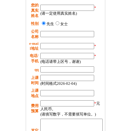
您的
*
真实
(请一定使用真实姓名)
姓名
性别
先生
女士
公司
名称
e-mai
*
l地址
电话/
*
手机
(电话请带上区号，谢谢)
qq
上课
时间
(时间格式2026-02-04)
上课
地点
*
元
费用
人民币。
预算
(请填写数字，不需要填写单位。)
其它