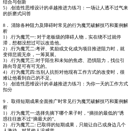
结合与创新
5）.创造性思维设计的卓越推进力练习：一场让人透不过气来
的折磨式问答
8． 清除各种阻力及障碍时常见的行为魔咒破解技巧和案例解
析
1）.行为魔咒一: 对于老板级的障碍人物，实在绕不过就停
滞，想都没想过可以改造他。
2）.行为魔咒二:考评、奖励或文化成为项目推进阻力时，就
变得悲观无奈，一筹莫展。
3）.行为魔咒三:对于陌生和未知的焦虑、恐惧阻力，找位引
路向导是可有可无的。
4）.行为魔咒四:当别人抗拒对他现有工作方式的改变时，很
难让他看到自己的不足。
5）.创造性思维设计的卓越推进力练习：为你一天的工作方式
扣分
9． 取得短期成果全面推广时常见行为魔咒破解技巧和案例解
析
1）.行为魔咒一:选择先摘下哪个果子时，“摘挂的最低的”诱
惑往往敌不过“摘最大的”。
2）.行为魔咒二: 已取得的短期成果，只能让自己或身边几个
人激动，对其他人没感觉。