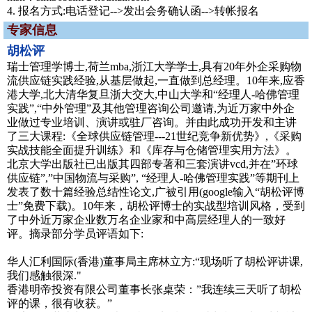
4. 报名方式:电话登记-->发出会务确认函-->转帐报名
专家信息
胡松评
瑞士管理学博士,荷兰mba,浙江大学学士,具有20年外企采购物
流供应链实践经验,从基层做起,一直做到总经理。10年来,应香
港大学,北大清华复旦浙大交大,中山大学和“经理人-哈佛管理
实践”,“中外管理”及其他管理咨询公司邀请,为近万家中外企
业做过专业培训、演讲或驻厂咨询。并由此成功开发和主讲
了三大课程:《全球供应链管理---21世纪竞争新优势》,《采购
实战技能全面提升训练》和《库存与仓储管理实用方法》。
北京大学出版社已出版其四部专著和三套演讲vcd,并在”环球
供应链”,”中国物流与采购”, “经理人-哈佛管理实践”等期刊上
发表了数十篇经验总结性论文,广被引用(google输入“胡松评博
士”免费下载)。10年来，胡松评博士的实战型培训风格，受到
了中外近万家企业数万名企业家和中高层经理人的一致好
评。摘录部分学员评语如下:
华人汇利国际(香港)董事局主席林立方:“现场听了胡松评讲课,
我们感触很深."
香港明帝投资有限公司董事长张桌荣：”我连续三天听了胡松
评的课，很有收获。”