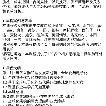
质检、成本控制、合同风险、谈判技巧、供应商选评及关系
优化、绩效评估与人才激励等实战技能，进行了流程、案例
和表单分析。
● 课程案例与表单
本课程涉及的案例主要取自如下企业： 沃尔玛、麦当劳、ge
、 gm 、惠普、微软、丰田 、福特、摩托罗拉、西门子、柯
达、麦德龙、施乐、德尔福、英国钢铁、洛克维尔、本田、
邯钢、一汽、鲁抗医药、江苏洋河和国内成功民企。
课程表单：本课程提供了１４份采购绩效与供应商考评的实
用表单。
课程思考题：本课程提供了100多个相关思考题，供学员课外
深入思考。
● 课程大纲
第 1 讲: 当代采购管理发展新趋势：全球化与电子化
1.1 全球电子化采购成效统计数据分析
1.2 基于全球电子化的当代采购战略规划综合方案
1.3 课堂作业与学员问题互动
1.4 本讲总结
第 2 讲: 世界500强企业在中国的全球化采购
2.1 全球化采购的两大理由和四大障碍
2.2 沃尔玛在中国的全球化采购