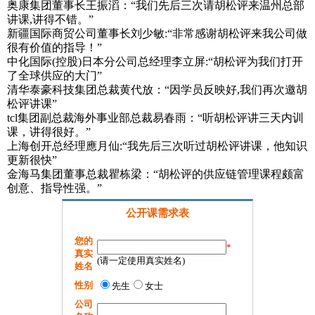
奥康集团董事长王振滔：“我们先后三次请胡松评来温州总部
讲课,讲得不错。”
新疆国际商贸公司董事长刘少敏:“非常感谢胡松评来我公司做
很有价值的指导！”
中化国际(控股)日本分公司总经理李立屏:“胡松评为我们打开
了全球供应的大门”
清华泰豪科技集团总裁黄代放：“因学员反映好,我们再次邀胡
松评讲课”
tcl集团副总裁海外事业部总裁易春雨：“听胡松评讲三天内训
课，讲得很好。”
上海创开总经理應月仙:“我先后三次听过胡松评讲课，他知识
更新很快”
金海马集团董事总裁瞿栋梁：“胡松评的供应链管理课程颇富
创意、指导性强。”
公开课需求表
您的
*
真实
(请一定使用真实姓名)
姓名
性别
先生
女士
公司