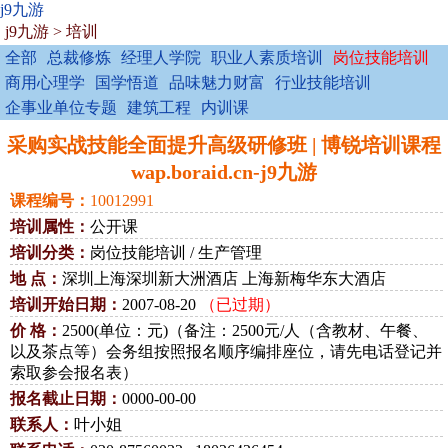
j9九游
j9九游
>
培训
全部
总裁修炼
经理人学院
职业人素质培训
岗位技能培训
商用心理学
国学悟道
品味魅力财富
行业技能培训
企事业单位专题
建筑工程
内训课
采购实战技能全面提升高级研修班 | 博锐培训课程
wap.boraid.cn-j9九游
课程编号：
10012991
培训属性：
公开课
培训分类：
岗位技能培训 / 生产管理
地 点：
深圳上海深圳新大洲酒店 上海新梅华东大酒店
培训开始日期：
2007-08-20
（已过期）
价 格：
2500(单位：元)（备注：2500元/人（含教材、午餐、
以及茶点等）会务组按照报名顺序编排座位，请先电话登记并
索取参会报名表）
报名截止日期：
0000-00-00
联系人：
叶小姐