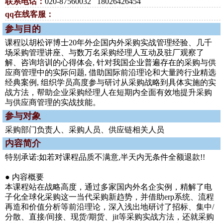
联系电话：
020-87560032 18026426454
qq在线客服：
参与目的
课程以胡松评博士20年外企国内外采购实战管理经验、几千
场采购管理讲座、与数万名采购经理人互动及驻厂观察了
解、咨询培训的心得体会, 针对我国企业普遍存在的采购与供
应商管理中的实际问题, 借助国际前沿理论和大量跨行业精选
经典案例, 组织学员高度参与研讨从采购战略到具体实施的实
战方法，帮助企业采购经理人在短期内全面有效地提升采购
与供应商管理的实战技能。
参与对象
采购部门负责人、采购人员、供应链相关人员
内容简介
特别承诺:如若对课程品质不满意,半天内无条件全额退款!!
● 内容概要
本课程站在战略高度，通过多家国内外名企实例，精解了电
子化全球化采购这一当代采购新趋势，并借助erp系统、流程
再造和价值分析等前沿理论，深入浅出地研讨了招标、集中/
分散、直接/间接、现货/期货、jit等采购实战方法，还就采购