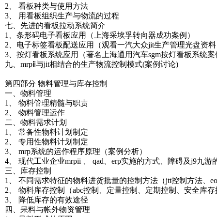
2、 看板种类与使用方法
3、 用看板组织生产与物流的过程
七、先进的看板拉动系统简介
1、条形码电子看板应用（上海采埃孚转向器成功案例）
2、电子标签看板配送应用（观看一汽大众jit生产管理光盘资料
3、按灯看板系统应用（著名上海通用汽车sgm按灯看板系统案
九、mrpⅱ与jit相结合的生产物流控制模式(案例讨论)
第四部分 物料管理与库存控制
一、物料管理
1、 物料管理精髓与职责
2、 物料管理运作
二、物料需求计划
1、 常备性物料计划制定
2、 专用性物料计划制定
3、 mrp系统的运作程序原理（案例分析）
4、 现代工业企业mrpii 、 qad、erp实施的方式、障碍及j9九
三、库存控制
1、 不同需求特征的物料进货批量的控制方法（jtt控制方法、eoq控制
2、 物料库存控制（abc控制、定量控制、定期控制、安全
3、 降低库存的有效途径
四、呆料与帐外物资管理