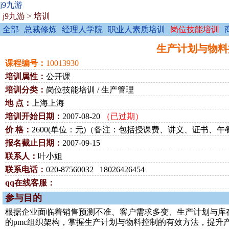
j9九游
j9九游
>
培训
全部
总裁修炼
经理人学院
职业人素质培训
岗位技能培训
生产计划与物料控制（
课程编号：
10013930
培训属性：
公开课
培训分类：
岗位技能培训 / 生产管理
地 点：
上海上海
培训开始日期：
2007-08-20
（已过期）
价 格：
2600(单位：元)（备注：包括授课费、讲义、证书、午
报名截止日期：
2007-09-15
联系人：
叶小姐
联系电话：
020-87560032 18026426454
qq在线客服：
参与目的
根据企业面临着销售预测不准、客户需求多变、生产计划与库
的pmc组织架构，掌握生产计划与物料控制的有效方法，提升