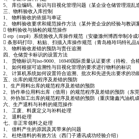
5、 库位编码、标识与目视化管理问题（某企业仓储管理混乱
三、物料验收入库控制
1、 物料验收的依据与单证
2、 物料验收要求和规范操作方法（某外资企业的经验与教训
 物料验收与抽检的规范操作
 erp（mrpⅱ）系统验收入库操作规范（安徽滁州博西华制冷
 条形码打印、粘贴、扫描入库操作规范（青岛格玲玛特礼品
3、 物料验收差错的预防与责任追溯
四、仓储货卡标识的设置方法
1、 货物标识与iso-9000、16949国际质量认证要求（待
1、 如何根据可追溯性与目视化管理的要求进行物料的标识
2、 计算机系统如何设置符合追溯、批次和先进先出要求的功
五、出库的规范程序及差错的预防
1、生产用料出库的规范程序及差错的预防
2、协作单位用料出库（借用）的规范程序及差错的预防（东
3、外协加工出库的规范程序及差错的预防（重庆隆鑫汽油机
六、生产退料与补料的规范操作
1、 工废、料废定义与补料处理
2、 退料处理
七、非正常领料之处理
1、 借料产生的原因及其带来的问题
2、 杜绝借料的有效方法（西门子通讯成功经验介绍）