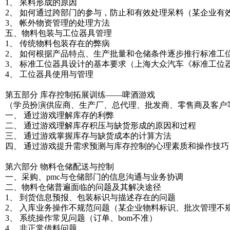
1、 呆料形成的原因
2、 如何通过跨部门的参与，防止和有效处理呆料（某企业有
3、 帐外物资管理的处理方法
五、物料包装与工位器具管理
1、 传统物料包装存在的弊病
2、 如何根据产品特点、生产批量和仓储条件逐步推行标准
3、 标准工位器具设计的基本要求（上海大众汽车《标准工位
4、 工位器具使用与管理
第五部分 库存控制拓展训练——啤酒游戏
（学员扮演供应商、生产厂、总代理、批发商、零售商及客户
一、 通过游戏理解库存的利弊
二、 通过游戏理解库存积压与缺货形成的原因和过程
三、 通过游戏掌握库存与缺货成本的计算方法
四、 通过游戏提升需求预测与库存控制的心理素质和操作技巧
第六部分 物料仓储配送与控制
一、采购、pmc与仓储部门的信息沟通与业务协调
二、物料仓储普遍面临的问题及其解决途径
1、 到货信息预报、包装标识与描述存在的问题
2、 入库业务操作不规范问题（某企业物料标识、批次管理不
3、 系统操作常见问题（订单、bom不准）
4、 非正常借料问题