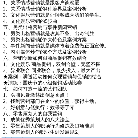
1、关系情感营销就是跟客户谈恋爱：
2、关系情感营销的4种境界及案例分析
3、文化娱乐营销就是让顾客成为我们的学生。
4、文化娱乐营销的5步曲
五、另类出格营销与事件新闻营销
1、另类出格营销就是攻其不备、出奇制胜
2、另类出格营销的5大特色及案例方案
3、事件新闻营销就是媒体抢着免费做正面宣传。
4、勾引媒体炒作的8个方法及案例分析
六、营销创新如何跟商品促销有效结合
1、文化娱乐 商品促销，双剑合壁，无坚不摧
2、异业联合 同业联合，最少投入，最大产出
★案例：满送活动如何实现营销与促销的结合
★演练：国庆节的小组促销活动比赛
七、如何打造一流的营销团队
1、头脑风暴激荡出创意卖点！
2、找到营销部门在企业的位置，获得主动。
3、好创意与低执行：效果等于零
八、零售策划人的自我营销
1、成就优秀策划人的八大法宝
2、零售策划人的职场行为修炼及11项准则
3、零售策划人的职业生涯发展规划