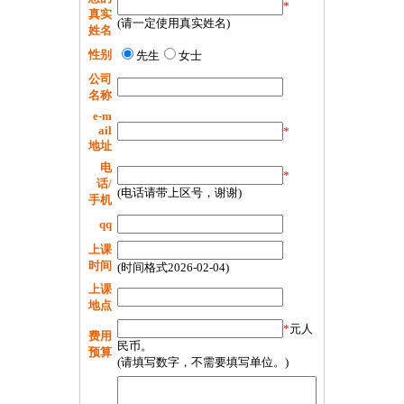
*
真实
(请一定使用真实姓名)
姓名
性别
先生
女士
公司
名称
e-m
ail
*
地址
电
*
话/
(电话请带上区号，谢谢)
手机
qq
上课
时间
(时间格式2026-02-04)
上课
地点
*
元人
费用
民币。
预算
(请填写数字，不需要填写单位。)