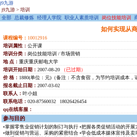
j9九游
j9九游
>
培训
全部
总裁修炼
经理人学院
职业人素质培训
岗位技能培训
如何实现从商品
课程编号：
10012916
培训属性：
公开课
培训分类：
岗位技能培训 / 市场营销
地 点：
重庆重庆邮电大学
培训开始日期：
2007-08-20
（已过期）
价 格：
1880(单位：元)（备注：不含食宿，为节约培训成本，
报名截止日期：
2007-03-02
联系人：
叶小姐
联系电话：
020-87560032 18026426454
qq在线客服：
参与目的
•掌握零售业促销计划的制订与执行 •把握各类促销活动的开展
•做到促销与营运、采购的紧密结合 •学会低成本媒体宣传及卖