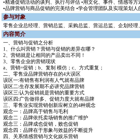
•精通促销活动的谈判、执行与评估 •用文化、事件、情感等
•品牌营销与商品促销的完美结合 •学会管理团队及实现策划人
参与对象
零售企业总经理、营销总监、采购总监、营运总监、企划经理
内容简介
一、营销与促销之分析
1、什么叫营销？营销与促销的差异在哪？
2、营销就是让相同的产品卖出不同！
3、零售企业的营销现状
a、营销=促销；b、复制 模仿；c、方式重复；
二、零售业品牌营销存在的4大误区
误区一:有销售有利润有人气就有品牌
误区二:生存发展期不必讲究品牌营销
误区三:认为促销就是营销的重要方式
误区四:广告做得多、促销力度大就有品牌
三、零售业实现营销创新应树立的4种观念
观念一：品牌高于销售与毛利
观念二：品牌依托卖场销售的推广维护
观念三：品牌成也促销，败也促销
观念四：品牌在于形象与效益的不断提升
四、关系情感营销与文化娱乐营销