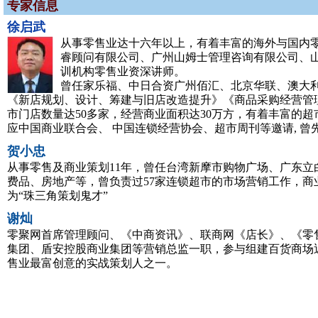
专家信息
徐启武
从事零售业达十六年以上，有着丰富的海外与国内
睿顾问有限公司、广州山姆士管理咨询有限公司、山
训机构零售业资深讲师。
曾任家乐福、中日合资广州佰汇、北京华联、澳大
《新店规划、设计、筹建与旧店改造提升》《商品采购经营管
市门店数量达50多家，经营商业面积达30万方，有着丰富的
应中国商业联合会、 中国连锁经营协会、超市周刊等邀请, 曾先
贺小忠
从事零售及商业策划11年，曾任台湾新摩市购物广场、广东
费品、房地产等，曾负责过57家连锁超市的市场营销工作，商
为“珠三角策划鬼才”
谢灿
零聚网首席管理顾问、《中商资讯》、联商网《店长》、《零
集团、盾安控股商业集团等营销总监一职，参与组建百货商场近
售业最富创意的实战策划人之一。