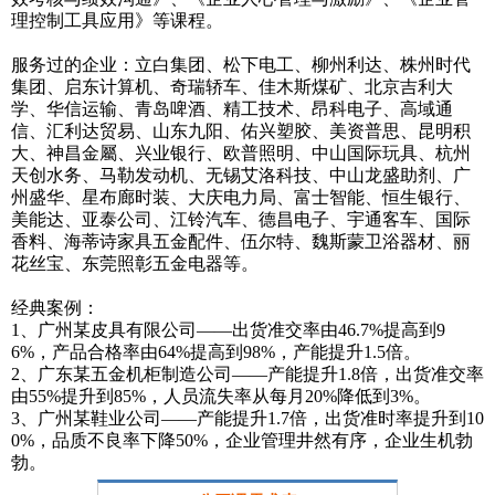
理控制工具应用》等课程。
服务过的企业：立白集团、松下电工、柳州利达、株州时代
集团、启东计算机、奇瑞轿车、佳木斯煤矿、北京吉利大
学、华信运输、青岛啤酒、精工技术、昂科电子、高域通
信、汇利达贸易、山东九阳、佑兴塑胶、美资普思、昆明积
大、神昌金屬、兴业银行、欧普照明、中山国际玩具、杭州
天创水务、马勒发动机、无锡艾洛科技、中山龙盛助剂、广
州盛华、星布廊时装、大庆电力局、富士智能、恒生银行、
美能达、亚泰公司、江铃汽车、德昌电子、宇通客车、国际
香料、海蒂诗家具五金配件、伍尔特、魏斯蒙卫浴器材、丽
花丝宝、东莞照彰五金电器等。
经典案例：
1、广州某皮具有限公司——出货准交率由46.7%提高到9
6%，产品合格率由64%提高到98%，产能提升1.5倍。
2、广东某五金机柜制造公司——产能提升1.8倍，出货准交率
由55%提升到85%，人员流失率从每月20%降低到3%。
3、广州某鞋业公司——产能提升1.7倍，出货准时率提升到10
0%，品质不良率下降50%，企业管理井然有序，企业生机勃
勃。