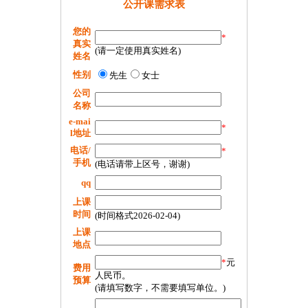
公开课需求表
您的
*
真实
(请一定使用真实姓名)
姓名
性别
先生
女士
公司
名称
e-mai
*
l地址
电话/
*
手机
(电话请带上区号，谢谢)
qq
上课
时间
(时间格式2026-02-04)
上课
地点
*
元
费用
人民币。
预算
(请填写数字，不需要填写单位。)