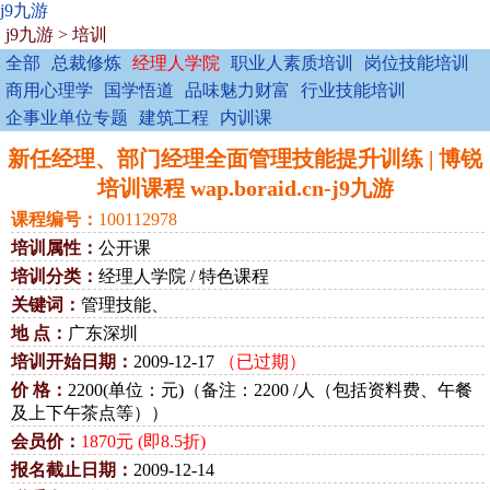
j9九游
j9九游
>
培训
全部
总裁修炼
经理人学院
职业人素质培训
岗位技能培训
商用心理学
国学悟道
品味魅力财富
行业技能培训
企事业单位专题
建筑工程
内训课
新任经理、部门经理全面管理技能提升训练 | 博锐
培训课程 wap.boraid.cn-j9九游
课程编号：
100112978
培训属性：
公开课
培训分类：
经理人学院 / 特色课程
关键词：
管理技能、
地 点：
广东深圳
培训开始日期：
2009-12-17
（已过期）
价 格：
2200(单位：元)（备注：2200 /人（包括资料费、午餐
及上下午茶点等））
会员价：
1870元 (即8.5折)
报名截止日期：
2009-12-14