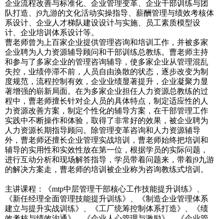
企业流程改善与标准化、企业管理变革、企业干部训练与团
队打造、j9九游的文化活动实操指导、薪酬管理与绩效考核体
系设计、企业人才梯队建设设计与实施、员工素质模型设
计、企业培训体系设计等。
曹老师曾为上百家企业提供管理咨询和培训工作，并被多家
企业聘为人力资源辅导顾问和干部训练总教练。曹老师主持
和参与了多家企业的管理咨询辅导，使多家企业从管理混乱
失控，业绩停滞不前，人员自由涣散的状态，逐步改变为制
度规范，流程控制有效，企业业绩显著提升，企业凝聚力显
著增强的崭新局面。在为多家企业担任人力资源总教练的过
程中，曹老师擅长针对企人员的具体特点，制定适应性的人
力资源改善方案，制定个性化的辅导方案，在干部管理工作
实践中不断操作和体验，取得了非常好的效果，被企业聘为
人力资源长期指导顾问。除管理变革咨询和人力资源辅导
外，曹老师还擅长企业管理实战培训，曹老师始终把培训和
辅导的实用性和实效性放在第一位，根据学员的实际问题，
进行互动分析和现场解答指导，学员带着问题来，带着j9九游
的解决方案走，曹老师的培训被企业称为咨询教练式培训。
主讲课程：《mtp中层管理干部核心工作技能提升训练》、
《新任经理全面管理技能提升训练》、《制造企业管理体系
建立与提升实战训练》、《工厂统筹控制体系打造》、《绩
效考核与绩效沟通》、《企业人心管理与激励》、《企业管