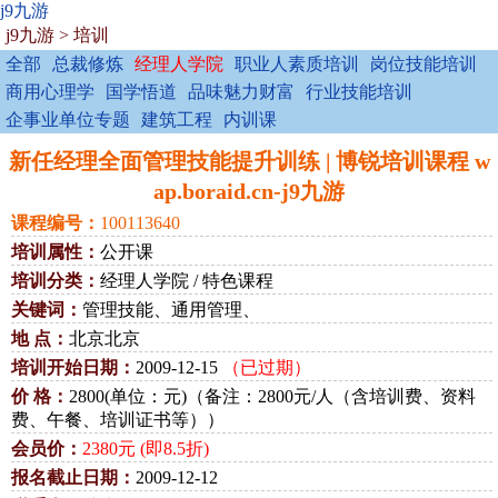
j9九游
j9九游
>
培训
全部
总裁修炼
经理人学院
职业人素质培训
岗位技能培训
商用心理学
国学悟道
品味魅力财富
行业技能培训
企事业单位专题
建筑工程
内训课
新任经理全面管理技能提升训练 | 博锐培训课程 w
ap.boraid.cn-j9九游
课程编号：
100113640
培训属性：
公开课
培训分类：
经理人学院 / 特色课程
关键词：
管理技能、通用管理、
地 点：
北京北京
培训开始日期：
2009-12-15
（已过期）
价 格：
2800(单位：元)（备注：2800元/人（含培训费、资料
费、午餐、培训证书等））
会员价：
2380元 (即8.5折)
报名截止日期：
2009-12-12