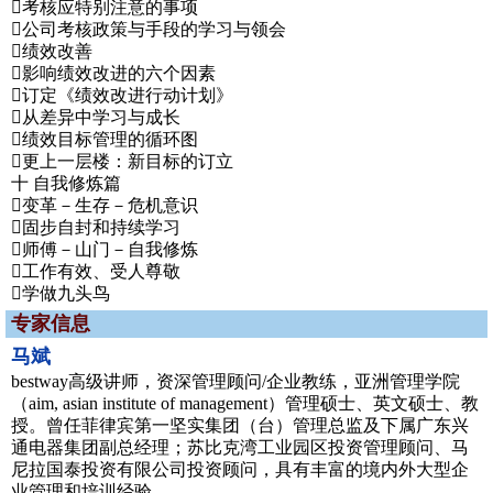
考核应特别注意的事项
公司考核政策与手段的学习与领会
绩效改善
影响绩效改进的六个因素
订定《绩效改进行动计划》
从差异中学习与成长
绩效目标管理的循环图
更上一层楼：新目标的订立
十 自我修炼篇
变革－生存－危机意识
固步自封和持续学习
师傅－山门－自我修炼
工作有效、受人尊敬
学做九头鸟
专家信息
马斌
bestway高级讲师，资深管理顾问/企业教练，亚洲管理学院
（aim, asian institute of management）管理硕士、英文硕士、教
授。曾任菲律宾第一坚实集团（台）管理总监及下属广东兴
通电器集团副总经理；苏比克湾工业园区投资管理顾问、马
尼拉国泰投资有限公司投资顾问，具有丰富的境内外大型企
业管理和培训经验。