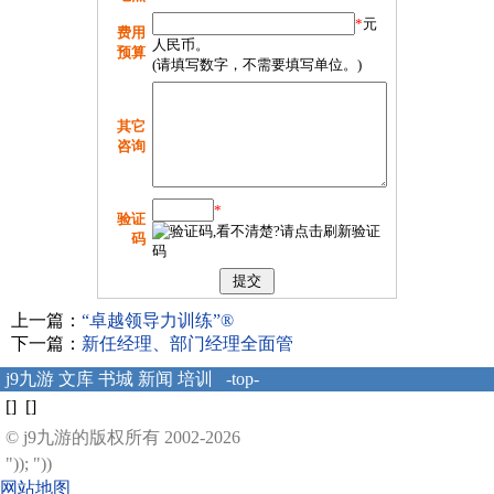
*
元
费用
人民币。
预算
(请填写数字，不需要填写单位。)
其它
咨询
*
验证
码
上一篇：
“卓越领导力训练”®
下一篇：
新任经理、部门经理全面管
j9九游
文库
书城
新闻
培训
-top-
[] []
© j9九游的版权所有 2002-2026
")); "))
网站地图