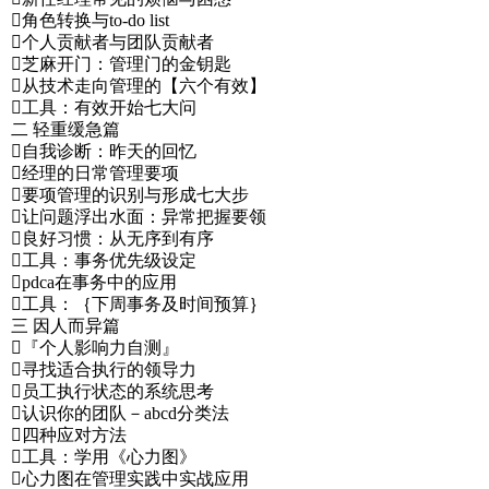
角色转换与to-do list
个人贡献者与团队贡献者
芝麻开门：管理门的金钥匙
从技术走向管理的【六个有效】
工具：有效开始七大问
二 轻重缓急篇
自我诊断：昨天的回忆
经理的日常管理要项
要项管理的识别与形成七大步
让问题浮出水面：异常把握要领
良好习惯：从无序到有序
工具：事务优先级设定
pdca在事务中的应用
工具：｛下周事务及时间预算｝
三 因人而异篇
『个人影响力自测』
寻找适合执行的领导力
员工执行状态的系统思考
认识你的团队－abcd分类法
四种应对方法
工具：学用《心力图》
心力图在管理实践中实战应用