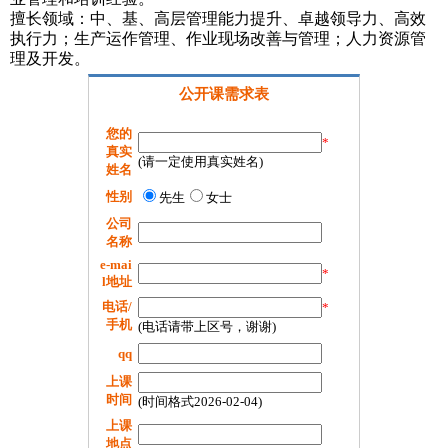
擅长领域：中、基、高层管理能力提升、卓越领导力、高效
执行力；生产运作管理、作业现场改善与管理；人力资源管
理及开发。
公开课需求表
您的
*
真实
(请一定使用真实姓名)
姓名
性别
先生
女士
公司
名称
e-mai
*
l地址
电话/
*
手机
(电话请带上区号，谢谢)
qq
上课
时间
(时间格式2026-02-04)
上课
地点